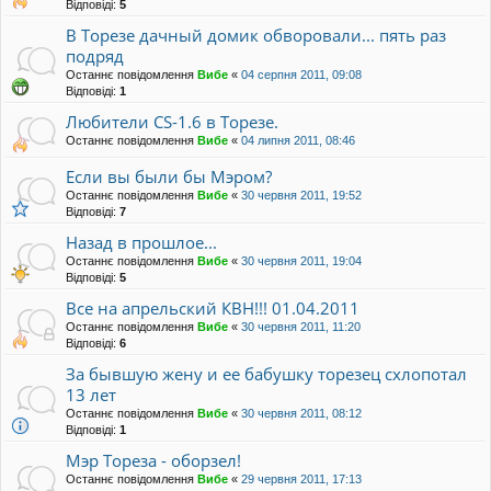
Відповіді:
5
В Торезе дачный домик обворовали... пять раз
подряд
Останнє повідомлення
Вибе
«
04 серпня 2011, 09:08
Відповіді:
1
Любители СS-1.6 в Торезе.
Останнє повідомлення
Вибе
«
04 липня 2011, 08:46
Если вы были бы Мэром?
Останнє повідомлення
Вибе
«
30 червня 2011, 19:52
Відповіді:
7
Назад в прошлое...
Останнє повідомлення
Вибе
«
30 червня 2011, 19:04
Відповіді:
5
Все на апрельский КВН!!! 01.04.2011
Останнє повідомлення
Вибе
«
30 червня 2011, 11:20
Відповіді:
6
За бывшую жену и ее бабушку торезец схлопотал
13 лет
Останнє повідомлення
Вибе
«
30 червня 2011, 08:12
Відповіді:
1
Мэр Тореза - оборзел!
Останнє повідомлення
Вибе
«
29 червня 2011, 17:13