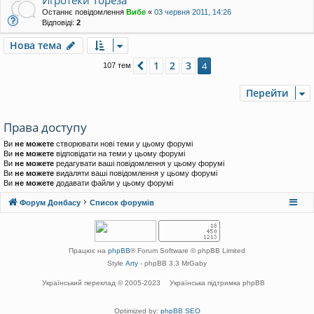
Игротеки Тореза
Останнє повідомлення
Вибе
«
03 червня 2011, 14:26
Відповіді:
2
Нова тема
1
2
3
Поперед.
4
107 тем
Перейти
Права доступу
Ви
не можете
створювати нові теми у цьому форумі
Ви
не можете
відповідати на теми у цьому форумі
Ви
не можете
редагувати ваші повідомлення у цьому форумі
Ви
не можете
видаляти ваші повідомлення у цьому форумі
Ви
не можете
додавати файли у цьому форумі
Форум Донбасу
Список форумів
Працює на
phpBB
® Forum Software © phpBB Limited
Style
Arty
- phpBB 3.3 MrGaby
Український переклад © 2005-2023
Українська підтримка phpBB
Optimized by:
phpBB SEO