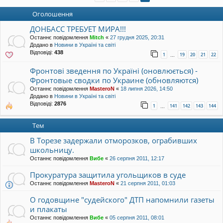
уп
Оголошення
ДОНБАСС ТРЕБУЕТ МИРА!!!
Останнє повідомлення
Mitch
«
27 грудня 2025, 20:31
Додано в
Новини в Україні та світі
Відповіді:
438
1
19
20
21
22
…
Фронтові зведення по Україні (оновлюється) -
Фронтовые сводки по Украине (обновляются)
Останнє повідомлення
MasteroN
«
18 липня 2026, 14:50
Додано в
Новини в Україні та світі
Відповіді:
2876
1
141
142
143
144
…
Тем
В Торезе задержали отморозков, ограбивших
школьницу.
Останнє повідомлення
Вибе
«
26 серпня 2011, 12:17
Прокуратура защитила угольщиков в суде
Останнє повідомлення
MasteroN
«
21 серпня 2011, 01:03
О годовщине "судейского" ДТП напомнили газеты
и плакаты
Останнє повідомлення
Вибе
«
05 серпня 2011, 08:01