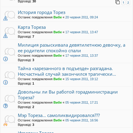
Відповіді:
30
1
2
История города Торез
Останнє повідомлення
Вибе
«
20 червня 2011, 09:24
Карта Тореза
Останнє повідомлення
Вибе
«
17 червня 2011, 13:47
Відповіді:
7
Милиция разыскивала девятилетнюю девочку, а
ее родители спокойно спали
Останнє повідомлення
Вибе
«
17 червня 2011, 13:37
Відповіді:
3
Тайна «зарезанного в подъезде» разгадана.
Несчастный случай закончился трагически…
Останнє повідомлення
Вибе
«
15 червня 2011, 19:12
Відповіді:
1
Довольны ли Вы работой горадминистрации
Тореза?
Останнє повідомлення
Вибе
«
05 червня 2011, 17:21
Відповіді:
2
Мэр Тореза... самоликвидировался???
Останнє повідомлення
Вибе
«
05 червня 2011, 16:56
Відповіді:
3