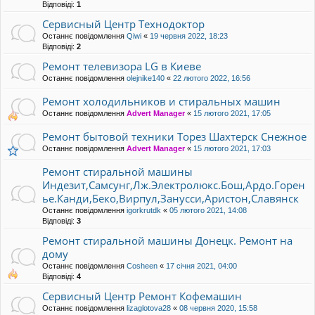
Відповіді:
1
Сервисный Центр Технодоктор
Останнє повідомлення
Qiwi
«
19 червня 2022, 18:23
Відповіді:
2
Ремонт телевизора LG в Киеве
Останнє повідомлення
olejnike140
«
22 лютого 2022, 16:56
Ремонт холодильников и стиральных машин
Останнє повідомлення
Advert Manager
«
15 лютого 2021, 17:05
Ремонт бытовой техники Торез Шахтерск Снежное
Останнє повідомлення
Advert Manager
«
15 лютого 2021, 17:03
Ремонт стиральной машины
Индезит,Самсунг,Лж.Электролюкс.Бош,Ардо.Горен
ье.Канди,Беко,Вирпул,Занусси,Аристон,Славянск
Останнє повідомлення
igorkrutdk
«
05 лютого 2021, 14:08
Відповіді:
3
Ремонт стиральной машины Донецк. Ремонт на
дому
Останнє повідомлення
Cosheen
«
17 січня 2021, 04:00
Відповіді:
4
Сервисный Центр Ремонт Кофемашин
Останнє повідомлення
lizaglotova28
«
08 червня 2020, 15:58