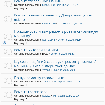
Ремонт стиральной машины
Останнє повідомлення
Olga76
«
06 квітня 2025, 18:27
Відповіді:
3
Ремонт пральних машин у Дніпрі: швидко та
якісно
Останнє повідомлення
NataEvgten
«
11 січня 2025, 04:46
Приходиось ли вам ремонтировать стиральную
машинку?
Останнє повідомлення
Sasha1345
«
06 січня 2025, 01:34
Відповіді:
1
Ремонт Бытовой техники
Останнє повідомлення
Влад
«
06 січня 2025, 01:33
Шукаєте надійний сервіс для ремонту пральної
машини у Києві? Зверніться до нас!
Останнє повідомлення
Yotoon
«
05 січня 2025, 20:13
Пошук ремонту кавомашини
Останнє повідомлення
Zoluska
«
01 серпня 2024, 23:18
Відповіді:
1
Ремонт телевизора
Останнє повідомлення
Sawwa
«
08 травня 2024, 01:17
Відповіді:
2