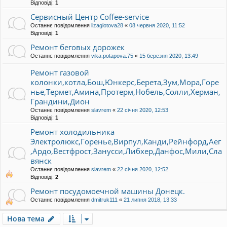
Відповіді:
1
Сервисный Центр Coffee-service
Останнє повідомлення
lizaglotova28
«
08 червня 2020, 11:52
Відповіді:
1
Ремонт беговых дорожек
Останнє повідомлення
vika.potapova.75
«
15 березня 2020, 13:49
Ремонт газовой
колонки,котла,Бош,Юнкерс,Берета,Зум,Мора,Горе
нье,Термет,Амина,Протерм,Нобель,Солли,Херман,
Грандини,Дион
Останнє повідомлення
slavrem
«
22 січня 2020, 12:53
Відповіді:
1
Ремонт холодильника
Электролюкс,Горенье,Вирпул,Канди,Рейнфорд,Аег
,Ардо,Вестфрост,Занусси,Либхер,Данфос,Мили,Сла
вянск
Останнє повідомлення
slavrem
«
22 січня 2020, 12:52
Відповіді:
2
Ремонт посудомоечной машины Донецк.
Останнє повідомлення
dmitruk111
«
21 липня 2018, 13:33
Нова тема