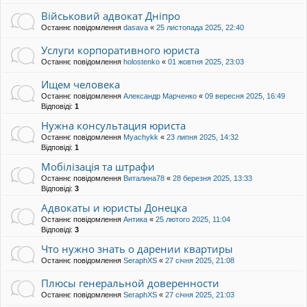
Військовий адвокат Дніпро
Останнє повідомлення
dasava
«
25 листопада 2025, 22:40
Услуги корпоративного юриста
Останнє повідомлення
holostenko
«
01 жовтня 2025, 23:03
Ищем человека
Останнє повідомлення
Александр Марченко
«
09 вересня 2025, 16:49
Відповіді:
1
Нужна консультация юриста
Останнє повідомлення
Myachykk
«
23 липня 2025, 14:32
Відповіді:
1
Мобілізація та штрафи
Останнє повідомлення
Виталина78
«
28 березня 2025, 13:33
Відповіді:
3
Адвокаты и юристы Донецка
Останнє повідомлення
Антика
«
25 лютого 2025, 11:04
Відповіді:
3
Что нужно знать о дарении квартиры
Останнє повідомлення
SeraphXS
«
27 січня 2025, 21:08
Плюсы генеральной доверенности
Останнє повідомлення
SeraphXS
«
27 січня 2025, 21:03