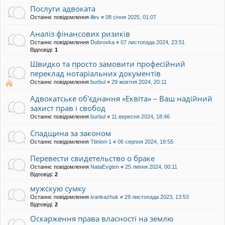
Послуги адвоката
Останнє повідомлення
illev
«
08 січня 2025, 01:07
Аналіз фінансових ризиків
Останнє повідомлення
Dubrovka
«
07 листопада 2024, 23:51
Відповіді:
1
Швидко та просто замовити професійний
переклад нотаріальних документів
Останнє повідомлення
burbul
«
29 жовтня 2024, 20:11
Адвокатське об'єднання «Еквіта» – Ваш надійний
захист прав і свобод
Останнє повідомлення
burbul
«
11 вересня 2024, 18:46
Спадщина за законом
Останнє повідомлення
Ttiniori-1
«
06 серпня 2024, 18:55
Перевести свидетельство о браке
Останнє повідомлення
NataEvgten
«
25 липня 2024, 00:11
Відповіді:
2
мужскую сумку
Останнє повідомлення
ivankazhuk
«
29 листопада 2023, 13:53
Відповіді:
2
Оскарження права власності на землю