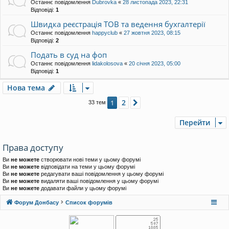
Останнє повідомлення
Dubrovka
«
28 листопада 2023, 22:31
Відповіді:
1
Швидка реєстрація ТОВ та ведення бухгалтерії
Останнє повідомлення
happyclub
«
27 жовтня 2023, 08:15
Відповіді:
2
Подать в суд на фоп
Останнє повідомлення
lidakolosova
«
20 січня 2023, 05:00
Відповіді:
1
Нова тема
2
1
Далі
33 тем
Перейти
Права доступу
Ви
не можете
створювати нові теми у цьому форумі
Ви
не можете
відповідати на теми у цьому форумі
Ви
не можете
редагувати ваші повідомлення у цьому форумі
Ви
не можете
видаляти ваші повідомлення у цьому форумі
Ви
не можете
додавати файли у цьому форумі
Форум Донбасу
Список форумів