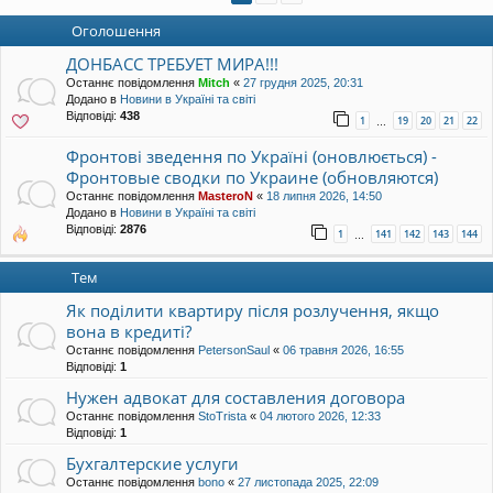
уп
Оголошення
ДОНБАСС ТРЕБУЕТ МИРА!!!
Останнє повідомлення
Mitch
«
27 грудня 2025, 20:31
Додано в
Новини в Україні та світі
Відповіді:
438
1
19
20
21
22
…
Фронтові зведення по Україні (оновлюється) -
Фронтовые сводки по Украине (обновляются)
Останнє повідомлення
MasteroN
«
18 липня 2026, 14:50
Додано в
Новини в Україні та світі
Відповіді:
2876
1
141
142
143
144
…
Тем
Як поділити квартиру після розлучення, якщо
вона в кредиті?
Останнє повідомлення
PetersonSaul
«
06 травня 2026, 16:55
Відповіді:
1
Нужен адвокат для составления договора
Останнє повідомлення
StoTrista
«
04 лютого 2026, 12:33
Відповіді:
1
Бухгалтерские услуги
Останнє повідомлення
bono
«
27 листопада 2025, 22:09