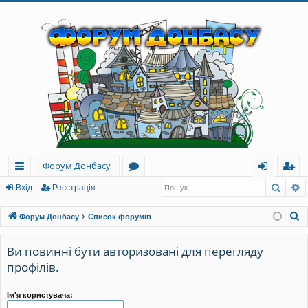
Форум Донбасу
Пошу
Р
ви
о
хі
еє
Вхід
Реєстрація
дк
ру
д
ст
П
Форум Донбасу
Список форумів
и
м
ра
о
ш
Ви повинні бути авторизовані для перегляду
й
и
ці
у
профілів.
до
я
к
ст
Ім'я користувача: