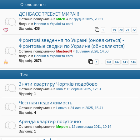
уп
Оголошення
ДОНБАСС ТРЕБУЕТ МИРА!!!
Останнє повідомлення
Mitch
«
27 грудня 2025, 20:31
Додано в
Новини в Україні та світі
Відповіді:
438
1
19
20
21
22
…
Фронтові зведення по Україні (оновлюється) -
Фронтовые сводки по Украине (обновляются)
Останнє повідомлення
MasteroN
«
18 липня 2026, 14:50
Додано в
Новини в Україні та світі
Відповіді:
2876
1
141
142
143
144
…
Тем
Зняти квартиру Чортків подобово
Останнє повідомлення
Inna
«
13 серпня 2025, 12:51
Відповіді:
1
Честная недвижимость
Останнє повідомлення
Letova
«
24 липня 2025, 15:41
Відповіді:
4
Аренда квартир посуточно
Останнє повідомлення
Мирон
«
12 листопада 2011, 10:14
Відповіді:
1