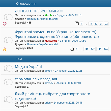
уп
Оголошення
ДОНБАСС ТРЕБУЕТ МИРА!!!
Останнє повідомлення
Mitch
«
27 грудня 2025, 20:31
Додано в
Новини в Україні та світі
Відповіді:
438
1
19
20
21
22
…
Фронтові зведення по Україні (оновлюється) -
Фронтовые сводки по Украине (обновляются)
Останнє повідомлення
MasteroN
«
18 липня 2026, 14:50
Додано в
Новини в Україні та світі
Відповіді:
2876
1
141
142
143
144
…
Тем
Мода в Україні
Останнє повідомлення
Jeksy
«
27 травня 2026, 12:25
термопанель фасадная
Останнє повідомлення
Alex25
«
29 січня 2026, 08:40
Відповіді:
1
Який ремінець вибрати для спортивного
годинника?
Останнє повідомлення
orion
«
14 вересня 2025, 20:48
Відповіді:
1