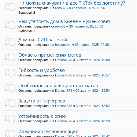
Чи можна скачувати відео TikTok без логотипу?
Останнє повідомлення
revo32
«
03 вересня 2025, 16:56
Відповіді:
2
Чем утеплить дом в Киеве – нужен совет
Останнє повідомлення
revo32
«
30 червня 2025, 13:32
Відповіді:
2
Дома из СИП панелей
Останнє повідомлення
holostenko
«
01 червня 2025, 22:38
Область применения матов
Останнє повідомлення
Darius4678
«
30 жовтня 2024, 19:00
Гибкость и удобство
Останнє повідомлення
Darius4678
«
30 жовтня 2024, 18:57
Особенности изоляционных матов
Останнє повідомлення
Darius4678
«
30 жовтня 2024, 18:54
Защита от перегрева
Останнє повідомлення
Darius4678
«
30 жовтня 2024, 18:52
Устойчивость к огню
Останнє повідомлення
Darius4678
«
30 жовтня 2024, 18:50
Идеальная теплоизоляция
Останнє повідомлення
Darius4678
«
30 жовтня 2024, 18:47