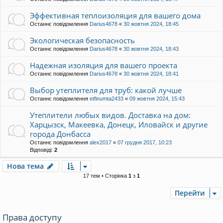
Эффективная теплоизоляция для вашего дома
Останнє повідомлення
Darius4678
«
30 жовтня 2024, 18:45
Экологическая безопасность
Останнє повідомлення
Darius4678
«
30 жовтня 2024, 18:43
Надежная изоляция для вашего проекта
Останнє повідомлення
Darius4678
«
30 жовтня 2024, 18:41
Выбор утеплителя для труб: какой лучше
Останнє повідомлення
etfinumta2433
«
09 жовтня 2024, 15:43
Утеплители любых видов. Доставка на дом:
Харцызск, Макеевка, Донецк, Иловайск и другие
города Донбасса
Останнє повідомлення
alex2017
«
07 грудня 2017, 10:23
Відповіді:
2
Нова тема
17 тем • Сторінка
1
з
1
Перейти
Права доступу