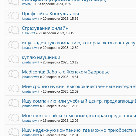
VovhikF
»
23 вересня 2023, 19:51
Професійна Консультація
jonatanswift
»
20 вересня 2023, 15:39
Страхування онлайн
Oslik223
»
22 вересня 2023, 19:15
ищу надежную компанию, которая оказывает услу
jonatanswift
»
20 вересня 2023, 12:59
куплю наушники
jonatanswift
»
20 вересня 2023, 13:19
Mediconta: Забота о Женском Здоровье
jonatanswift
»
20 вересня 2023, 14:31
Мне срочно нужны высококачественные интерне
jonatanswift
»
15 вересня 2023, 12:02
Ищу компанию или учебный центр, предлагающий
jonatanswift
»
15 вересня 2023, 12:03
Мне нужно найти компанию, которая предоставля
jonatanswift
»
15 вересня 2023, 12:02
Ищу надежную компанию, где можно приобрести 
jonatanswift
»
15 вересня 2023, 12:01