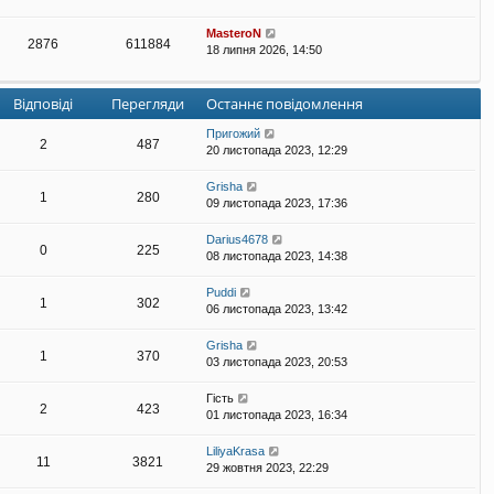
MasteroN
2876
611884
18 липня 2026, 14:50
Відповіді
Перегляди
Останнє повідомлення
Пригожий
2
487
20 листопада 2023, 12:29
Grisha
1
280
09 листопада 2023, 17:36
Darius4678
0
225
08 листопада 2023, 14:38
Puddi
1
302
06 листопада 2023, 13:42
Grisha
1
370
03 листопада 2023, 20:53
Гість
2
423
01 листопада 2023, 16:34
LiliyaKrasa
11
3821
29 жовтня 2023, 22:29