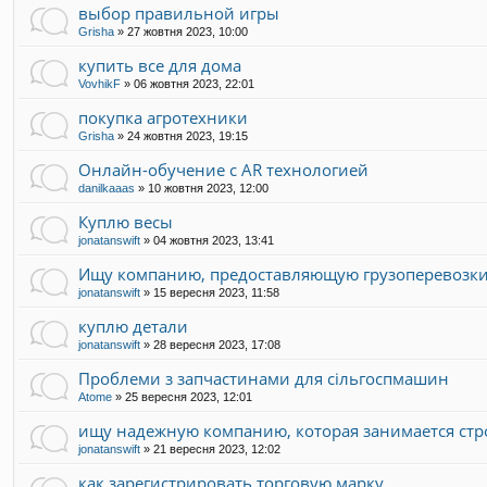
выбор правильной игры
Grisha
»
27 жовтня 2023, 10:00
купить все для дома
VovhikF
»
06 жовтня 2023, 22:01
покупка агротехники
Grisha
»
24 жовтня 2023, 19:15
Онлайн-обучение с AR технологией
danilkaaas
»
10 жовтня 2023, 12:00
Куплю весы
jonatanswift
»
04 жовтня 2023, 13:41
Ищу компанию, предоставляющую грузоперевозк
jonatanswift
»
15 вересня 2023, 11:58
куплю детали
jonatanswift
»
28 вересня 2023, 17:08
Проблеми з запчастинами для сільгоспмашин
Atome
»
25 вересня 2023, 12:01
ищу надежную компанию, которая занимается стр
jonatanswift
»
21 вересня 2023, 12:02
как зарегистрировать торговую марку