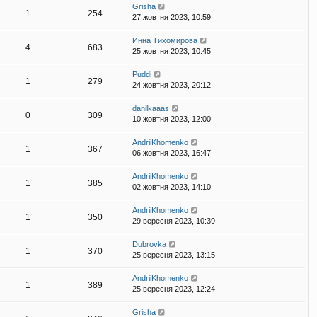
Grisha
1
254
27 жовтня 2023, 10:59
Инна Тихомирова
4
683
25 жовтня 2023, 10:45
Puddi
1
279
24 жовтня 2023, 20:12
danilkaaas
0
309
10 жовтня 2023, 12:00
AndriiKhomenko
1
367
06 жовтня 2023, 16:47
AndriiKhomenko
1
385
02 жовтня 2023, 14:10
AndriiKhomenko
1
350
29 вересня 2023, 10:39
Dubrovka
1
370
25 вересня 2023, 13:15
AndriiKhomenko
1
389
25 вересня 2023, 12:24
Grisha