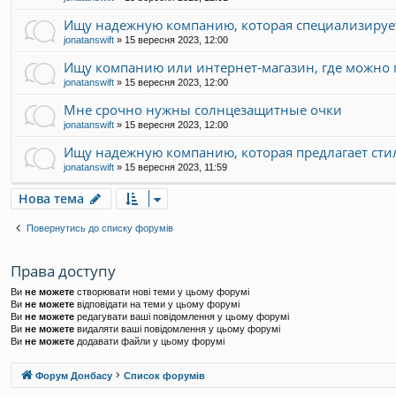
Ищу надежную компанию, которая специализирует
jonatanswift
»
15 вересня 2023, 12:00
Ищу компанию или интернет-магазин, где можно
jonatanswift
»
15 вересня 2023, 12:00
Мне срочно нужны солнцезащитные очки
jonatanswift
»
15 вересня 2023, 12:00
Ищу надежную компанию, которая предлагает ст
jonatanswift
»
15 вересня 2023, 11:59
Нова тема
Повернутись до списку форумів
Права доступу
Ви
не можете
створювати нові теми у цьому форумі
Ви
не можете
відповідати на теми у цьому форумі
Ви
не можете
редагувати ваші повідомлення у цьому форумі
Ви
не можете
видаляти ваші повідомлення у цьому форумі
Ви
не можете
додавати файли у цьому форумі
Форум Донбасу
Список форумів