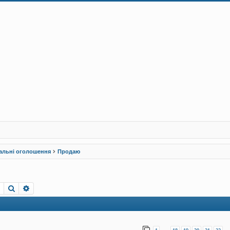
альні оголошення
Продаю
Пошук
Розширений пошук