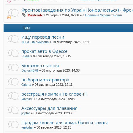
Фронтові зведення по Україні (оновлюється) - Фр
MasteroN
»
21 червня 2014, 02:06
» в
Новини в Україні та світі
Тем
Ищу перевод песни
Инна Тихомирова
»
19 листопада 2023, 17:50
прокат авто в Одессе
Puddi
»
09 листопада 2023, 16:15
Біогазова станція
Darius4678
»
08 листопада 2023, 14:38
выбора мототрактора
Grisha
»
06 листопада 2023, 12:11
реєстрація компанії в словенії
VovhikF
»
03 листопада 2023, 20:08
Аксессуары для плавания
jioptre
»
01 листопада 2023, 12:33
Продам купель для дома, бани и сауны
teplodar
»
30 вересня 2013, 12:13