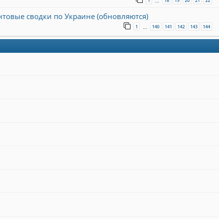
1
18
19
20
21
22
…
онтовые сводки по Украине (обновляются)
1
140
141
142
143
144
…