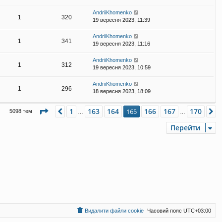
AndriiKhomenko
1
320
19 вересня 2023, 11:39
AndriiKhomenko
1
341
19 вересня 2023, 11:16
AndriiKhomenko
1
312
19 вересня 2023, 10:59
AndriiKhomenko
1
296
18 вересня 2023, 18:09
Сторінка
165
з
170
1
163
164
166
167
170
Поперед.
165
Д
5098 тем
…
…
Перейти
Видалити файли cookie
Часовий пояс
UTC+03:00