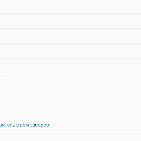
и
оительством заборов