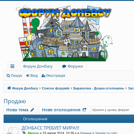
Форум Донбасу
Форуми
ви
Пошук
Вхід
Реєстрація
дк
Форум Донбасу
Список форумів
Барахолка - Дошка оголошень
Заг
и
Продаю
й
Нова тема
Нове оголошення
до
Оголошення
ст
ДОНБАСС ТРЕБУЕТ МИРА!!!
уп
Мирон
»
19 липня 2014, 10:39
» в
Новини в Україні та світі