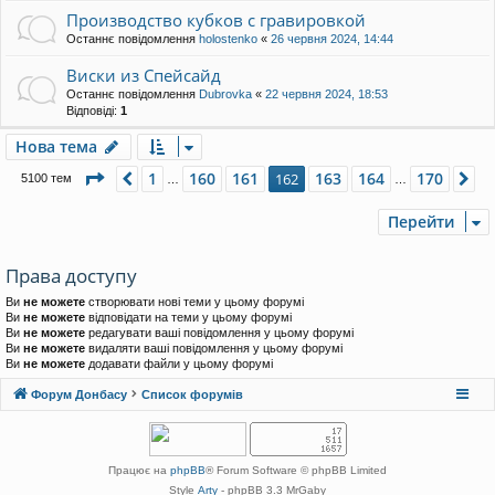
Производство кубков с гравировкой
Останнє повідомлення
holostenko
«
26 червня 2024, 14:44
Виски из Спейсайд
Останнє повідомлення
Dubrovka
«
22 червня 2024, 18:53
Відповіді:
1
Нова тема
Сторінка
162
з
170
1
160
161
163
164
170
Поперед.
162
Да
5100 тем
…
…
Перейти
Права доступу
Ви
не можете
створювати нові теми у цьому форумі
Ви
не можете
відповідати на теми у цьому форумі
Ви
не можете
редагувати ваші повідомлення у цьому форумі
Ви
не можете
видаляти ваші повідомлення у цьому форумі
Ви
не можете
додавати файли у цьому форумі
Форум Донбасу
Список форумів
Працює на
phpBB
® Forum Software © phpBB Limited
Style
Arty
- phpBB 3.3 MrGaby