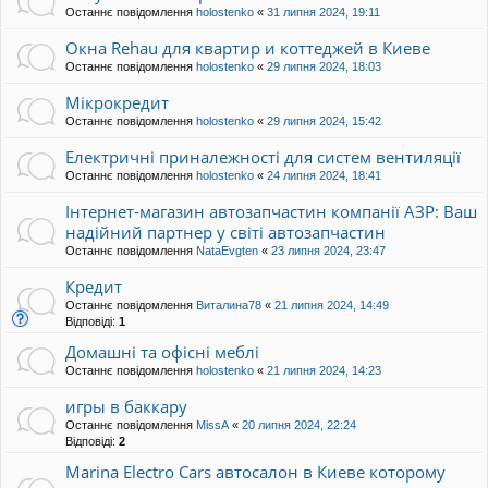
Останнє повідомлення
holostenko
«
31 липня 2024, 19:11
Окна Rehau для квартир и коттеджей в Киеве
Останнє повідомлення
holostenko
«
29 липня 2024, 18:03
Мікрокредит
Останнє повідомлення
holostenko
«
29 липня 2024, 15:42
Електричні приналежності для систем вентиляції
Останнє повідомлення
holostenko
«
24 липня 2024, 18:41
Інтернет-магазин автозапчастин компанії АЗР: Ваш
надійний партнер у світі автозапчастин
Останнє повідомлення
NataEvgten
«
23 липня 2024, 23:47
Кредит
Останнє повідомлення
Виталина78
«
21 липня 2024, 14:49
Відповіді:
1
Домашні та офісні меблі
Останнє повідомлення
holostenko
«
21 липня 2024, 14:23
игры в баккару
Останнє повідомлення
MissA
«
20 липня 2024, 22:24
Відповіді:
2
Marina Electro Cars автосалон в Киеве которому