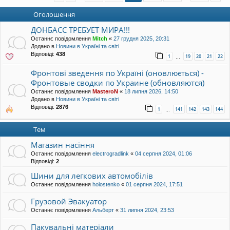
уп
Оголошення
ДОНБАСС ТРЕБУЕТ МИРА!!!
Останнє повідомлення
Mitch
«
27 грудня 2025, 20:31
Додано в
Новини в Україні та світі
Відповіді:
438
1
19
20
21
22
…
Фронтові зведення по Україні (оновлюється) -
Фронтовые сводки по Украине (обновляются)
Останнє повідомлення
MasteroN
«
18 липня 2026, 14:50
Додано в
Новини в Україні та світі
Відповіді:
2876
1
141
142
143
144
…
Тем
Магазин насіння
Останнє повідомлення
electrogradlink
«
04 серпня 2024, 01:06
Відповіді:
2
Шини для легкових автомобілів
Останнє повідомлення
holostenko
«
01 серпня 2024, 17:51
Грузовой Эвакуатор
Останнє повідомлення
Альберт
«
31 липня 2024, 23:53
Пакувальні матеріали