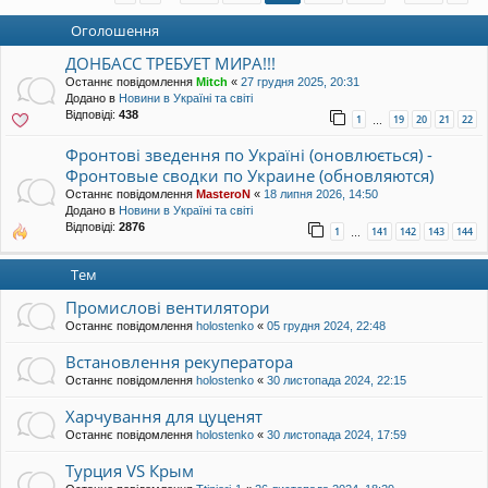
уп
Оголошення
ДОНБАСС ТРЕБУЕТ МИРА!!!
Останнє повідомлення
Mitch
«
27 грудня 2025, 20:31
Додано в
Новини в Україні та світі
Відповіді:
438
1
19
20
21
22
…
Фронтові зведення по Україні (оновлюється) -
Фронтовые сводки по Украине (обновляются)
Останнє повідомлення
MasteroN
«
18 липня 2026, 14:50
Додано в
Новини в Україні та світі
Відповіді:
2876
1
141
142
143
144
…
Тем
Промислові вентилятори
Останнє повідомлення
holostenko
«
05 грудня 2024, 22:48
Встановлення рекуператора
Останнє повідомлення
holostenko
«
30 листопада 2024, 22:15
Харчування для цуценят
Останнє повідомлення
holostenko
«
30 листопада 2024, 17:59
Турция VS Крым