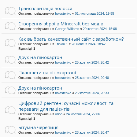
Трансплантація волосся
Останнє повідомлення
holostenko
«
01 листопада 2024, 19:55
Створення зброї в Minecraft без модів
Останнє повідомлення
George Williams
«
29 жовтня 2024, 15:08
Как выбрать качественный сайт с заработком?
Останнє повідомлення
Ttiniori-1
«
28 жовтня 2024, 18:42
Відповіді:
1
Друк на пінокартоні
Останнє повідомлення
holostenko
«
25 жовтня 2024, 20:42
Планшети на пінокартоні
Останнє повідомлення
holostenko
«
25 жовтня 2024, 20:40
Друк на пінокартоні
Останнє повідомлення
holostenko
«
25 жовтня 2024, 20:33
Цифровий рентген: сучасні можливості та
переваги для пацієнтів
Останнє повідомлення
orion
«
24 жовтня 2024, 22:06
Відповіді:
1
Бітумна черепиця
Останнє повідомлення
holostenko
«
23 жовтня 2024, 20:47