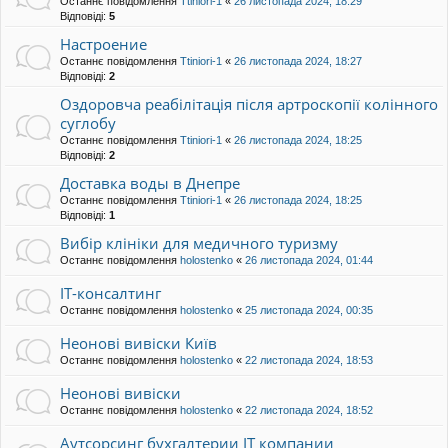
Останнє повідомлення
Ttiniori-1
«
26 листопада 2024, 18:29
Відповіді:
5
Настроение
Останнє повідомлення
Ttiniori-1
«
26 листопада 2024, 18:27
Відповіді:
2
Оздоровча реабілітація після артроскопії колінного
суглобу
Останнє повідомлення
Ttiniori-1
«
26 листопада 2024, 18:25
Відповіді:
2
Доставка воды в Днепре
Останнє повідомлення
Ttiniori-1
«
26 листопада 2024, 18:25
Відповіді:
1
Вибір клініки для медичного туризму
Останнє повідомлення
holostenko
«
26 листопада 2024, 01:44
IT-консалтинг
Останнє повідомлення
holostenko
«
25 листопада 2024, 00:35
Неонові вивіски Київ
Останнє повідомлення
holostenko
«
22 листопада 2024, 18:53
Неонові вивіски
Останнє повідомлення
holostenko
«
22 листопада 2024, 18:52
Аутсорсинг бухгалтерии ІТ компании