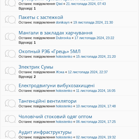
Останнє повідомлення
Qiwi
«
21 листопада 2024, 07:43
Відповіді:
1
Пакеты с застежкой
Останнє повідомлення
donikayn
«
19 листопада 2024, 21:30
Мангали в закладах харчування
Останнє повідомлення
Dubrovka
«
17 листопада 2024, 23:22
Відповіді:
1
Окопный РЭБ «Грець» 5МЛ
Останнє повідомлення
holostenko
«
15 листопада 2024, 21:20
Электрик Сумы
Останнє повідомлення
Жэка
«
12 листопада 2024, 22:37
Відповіді:
2
Електродвигуни вибухозахищені
Останнє повідомлення
holostenko
«
11 листопада 2024, 16:05
Тангенційні вентилятори
Останнє повідомлення
holostenko
«
10 листопада 2024, 17:48
Чоловічий стоковий одяг оптом
Останнє повідомлення
holostenko
«
06 листопада 2024, 17:25
Аудит инфраструктуры
Останнє повідомлення
holostenko
«
02 листопада 2024, 19:32