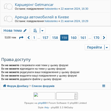
Каршерінг Getmancar
Останнє повідомлення
holostenko
«
22 жовтня 2024, 16:30
Аренда автомобилей в Киеве
Останнє повідомлення
holostenko
«
21 жовтня 2024, 19:29
Нова тема
Сторінка
159
з
170
1
157
158
160
161
170
Поперед.
159
Да
5100 тем
…
…
Перейти
Права доступу
Ви
не можете
створювати нові теми у цьому форумі
Ви
не можете
відповідати на теми у цьому форумі
Ви
не можете
редагувати ваші повідомлення у цьому форумі
Ви
не можете
видаляти ваші повідомлення у цьому форумі
Ви
не можете
додавати файли у цьому форумі
Форум Донбасу
Список форумів
Працює на
phpBB
® Forum Software © phpBB Limited
Style
Arty
- phpBB 3.3 MrGaby