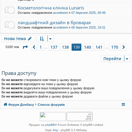
Косметологічна клініка Lunaris
Останнє повідомлення
acontinent
«
07 березня 2025, 09:48
ландшафтний дизайн в броварах
Останнє повідомлення
acontinent
«
06 березня 2025, 19:31
Нова тема
Сторінка
139
з
170
1
137
138
140
141
170
Поперед.
139
Да
5100 тем
…
…
Перейти
Права доступу
Ви
не можете
створювати нові теми у цьому форумі
Ви
не можете
відповідати на теми у цьому форумі
Ви
не можете
редагувати ваші повідомлення у цьому форумі
Ви
не можете
видаляти ваші повідомлення у цьому форумі
Ви
не можете
додавати файли у цьому форумі
Форум Донбасу
Список форумів
Працює на
phpBB
® Forum Software © phpBB Limited
Style
Arty
- phpBB 3.3 MrGaby