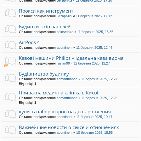
Останнє повідомлення
SeraphXS
«
11 березня 2025, 17:20
Прокси как инструмент
Останнє повідомлення
SeraphXS
«
11 березня 2025, 17:12
Будинки з сіп панелей
Останнє повідомлення
holostenko
«
11 березня 2025, 15:36
AirPods 4
Останнє повідомлення
acontinent
«
11 березня 2025, 12:46
Кавові машини Philips – ідеальна кава вдома
Останнє повідомлення
ruslan99
«
11 березня 2025, 12:27
Будівництво будинку
Останнє повідомлення
samanthabee
«
11 березня 2025, 12:27
Відповіді:
1
Приватна медична клініка в Києві
Останнє повідомлення
samanthabee
«
11 березня 2025, 12:25
Відповіді:
1
купить набор шаров на день рождения
Останнє повідомлення
acontinent
«
11 березня 2025, 10:47
Важнейшие новости о сексе и отношениях
Останнє повідомлення
acontinent
«
10 березня 2025, 18:55