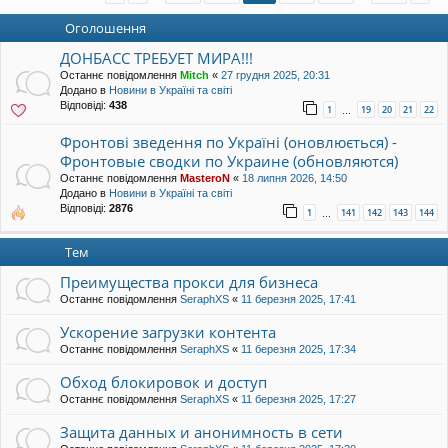
уп
Оголошення
ДОНБАСС ТРЕБУЕТ МИРА!!!
Останнє повідомлення
Mitch
«
27 грудня 2025, 20:31
Додано в
Новини в Україні та світі
Відповіді:
438
1
19
20
21
22
…
Фронтові зведення по Україні (оновлюється) -
Фронтовые сводки по Украине (обновляются)
Останнє повідомлення
MasteroN
«
18 липня 2026, 14:50
Додано в
Новини в Україні та світі
Відповіді:
2876
1
141
142
143
144
…
Тем
Преимущества прокси для бизнеса
Останнє повідомлення
SeraphXS
«
11 березня 2025, 17:41
Ускорение загрузки контента
Останнє повідомлення
SeraphXS
«
11 березня 2025, 17:34
Обход блокировок и доступ
Останнє повідомлення
SeraphXS
«
11 березня 2025, 17:27
Защита данных и анонимность в сети