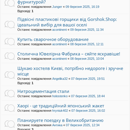
фурнитурой?
Останнє повідомлення
Junger
«
09 березня 2025, 16:19
Відповіді:
1
Підвісні пластикові горщики від Gorshok.Shop:
ідеальний вибір для вашої оселі
Останнє повідомлення
acontinent
«
09 березня 2025, 11:34
Купить cварочное оборудование
Останнє повідомлення
acontinent
«
08 березня 2025, 12:11
Столична Ювелірна Фабрика – сяйте яскравіше!
Останнє повідомлення
acontinent
«
08 березня 2025, 10:04
Шукаю хостелв Києві, потрібно недороге і зручне
місце
Останнє повідомлення
Angelika32
«
07 березня 2025, 19:51
Відповіді:
1
Нитроцементация стали
Останнє повідомлення
holostenko
«
07 березня 2025, 18:44
Хаорі - це традиційний японський жакет
Останнє повідомлення
hryniuk402
«
07 березня 2025, 16:02
Планируете поездку в Великобританию
Останнє повідомлення
Антика
«
07 березня 2025, 12:34
Відповіді:
3