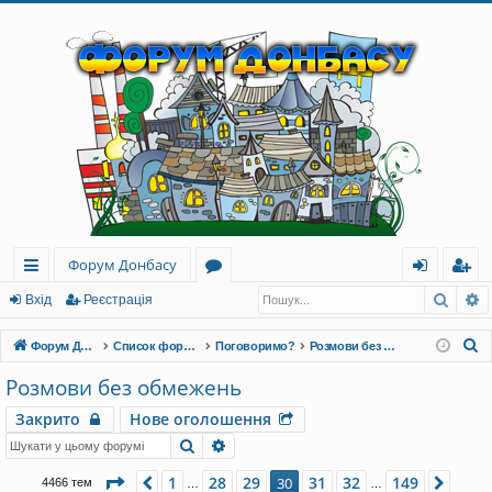
Форум Донбасу
Пошу
Р
ви
о
хі
еє
Вхід
Реєстрація
дк
ру
д
ст
П
Форум Донбасу
Список форумів
Поговоримо?
Розмови без обмежень
и
м
ра
о
Розмови без обмежень
ш
й
и
ці
Закрито
Нове оголошення
у
до
я
Пошук
Розширений пошук
к
ст
Сторінка
30
з
149
1
28
29
31
32
149
Поперед.
30
Далі
4466 тем
…
…