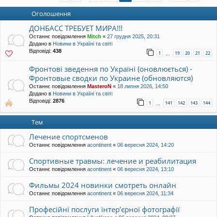
уп
Оголошення
ДОНБАСС ТРЕБУЕТ МИРА!!!
Останнє повідомлення
Mitch
«
27 грудня 2025, 20:31
Додано в
Новини в Україні та світі
Відповіді:
438
1
19
20
21
22
…
Фронтові зведення по Україні (оновлюється) -
Фронтовые сводки по Украине (обновляются)
Останнє повідомлення
MasteroN
«
18 липня 2026, 14:50
Додано в
Новини в Україні та світі
Відповіді:
2876
1
141
142
143
144
…
Тем
Лечение спортсменов
Останнє повідомлення
acontinent
«
06 вересня 2024, 14:20
Спортивные травмы: лечение и реабилитация
Останнє повідомлення
acontinent
«
06 вересня 2024, 13:10
Фильмы 2024 новинки смотреть онлайн
Останнє повідомлення
acontinent
«
06 вересня 2024, 11:34
Професійні послуги інтер’єрної фотографії