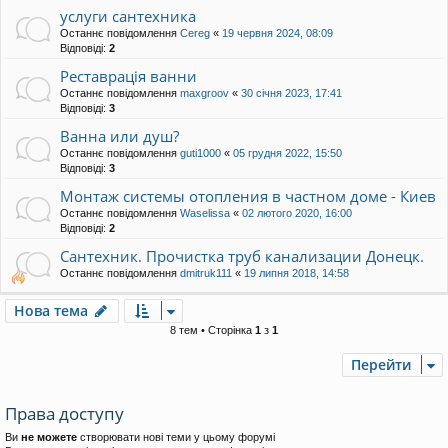
услуги сантехника
Останнє повідомлення
Cereg
«
19 червня 2024, 08:09
Відповіді:
2
Реставрація ванни
Останнє повідомлення
maxgroov
«
30 січня 2023, 17:41
Відповіді:
3
Ванна или душ?
Останнє повідомлення
guti1000
«
05 грудня 2022, 15:50
Відповіді:
3
Монтаж системы отопления в частном доме - Киев
Останнє повідомлення
Waselissa
«
02 лютого 2020, 16:00
Відповіді:
2
Сантехник. Прочистка труб канализации Донецк.
Останнє повідомлення
dmitruk111
«
19 липня 2018, 14:58
Нова тема
8 тем • Сторінка
1
з
1
Перейти
Права доступу
Ви
не можете
створювати нові теми у цьому форумі