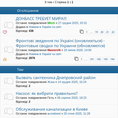
уп
8 тем • Сторінка
1
з
1
Оголошення
ДОНБАСС ТРЕБУЕТ МИРА!!!
Останнє повідомлення
Mitch
«
27 грудня 2025, 20:31
Додано в
Новини в Україні та світі
Відповіді:
438
1
19
20
21
22
…
Фронтові зведення по Україні (оновлюється) -
Фронтовые сводки по Украине (обновляются)
Останнє повідомлення
MasteroN
«
18 липня 2026, 14:50
Додано в
Новини в Україні та світі
Відповіді:
2876
1
141
142
143
144
…
Тем
Вызвать сантехника Днепровский район
Останнє повідомлення
Жэка
«
14 грудня 2025, 16:24
Відповіді:
2
Насоси: як вибрати правильно?
Останнє повідомлення
Гість
«
06 серпня 2025, 18:23
Відповіді:
2
Обслуживание канализации в Киеве
Останнє повідомлення
acontinent
«
20 січня 2025, 11:28