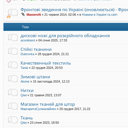
Фронтові зведення по Україні (оновлюється) - Фр
MasteroN
»
21 червня 2014, 02:06
» в
Новини в Україні та світі
Тем
дискові ножі для розкрійного обладнання
acontinent
»
04 січня 2025, 17:33
Стійкі тканини
Dubrovka
»
28 грудня 2024, 21:21
Качественный текстиль
Tania
»
22 грудня 2024, 20:53
Зимові штани
Atome
»
15 листопада 2024, 12:13
Нитки
Qiwi
»
21 травня 2023, 13:07
Магазин тканей для штор
МаргаритаСуомалайнен
»
20 грудня 2017, 11:22
Ткань
Qiwi
»
23 січня 2023, 18:50