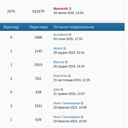
MasteroN
2876
611879
18 липня 2026, 14:50
Відповіді
Перегляди
Останнє повідомлення
acontinent
0
1896
04 січня 2025, 17:33
Atome
1
1145
28 грудня 2024, 22:41
Barzoni
1
2919
26 грудня 2024, 16:10
Dubrovka
1
552
15 листопада 2024, 12:35
Qiwi
0
439
21 травня 2023, 13:07
Инна Тихомирова
3
1911
29 березня 2023, 10:58
Инна Тихомирова
1
639
29 березня 2023, 10:55