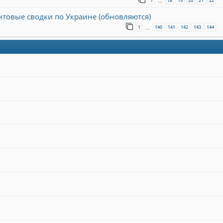
1
18
19
20
21
22
…
онтовые сводки по Украине (обновляются)
1
140
141
142
143
144
…