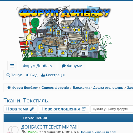
Форум Донбасу
Форуми
ви
Пошук
Вхід
Реєстрація
дк
Форум Донбасу
Список форумів
Барахолка - Дошка оголошень
Здо
и
Ткани. Текстиль.
й
Нова тема
Нове оголошення
до
Оголошення
ст
ДОНБАСС ТРЕБУЕТ МИРА!!!
уп
Мирон
»
19 липня 2014, 10:39
» в
Новини в Україні та світі