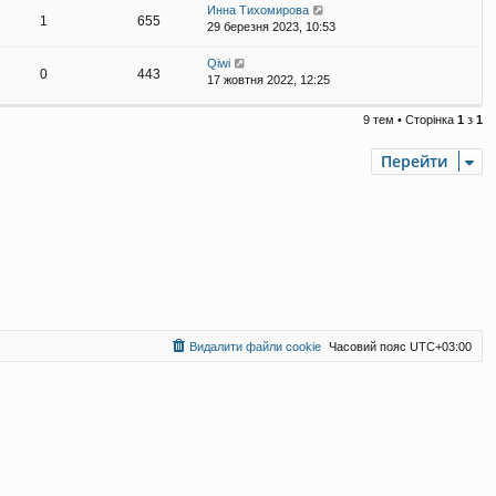
Инна Тихомирова
1
655
29 березня 2023, 10:53
Qiwi
0
443
17 жовтня 2022, 12:25
9 тем • Сторінка
1
з
1
Перейти
Видалити файли cookie
Часовий пояс
UTC+03:00