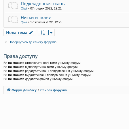
Подкладочная ткань
Qiwi
»
07 грудня 2022, 19:21
Нитки и ткани
Qiwi
»
17 жовтня 2022, 12:25
Нова тема
Повернутись до списку форумів
Права доступу
Ви
не можете
створювати нові теми у цьому форумі
Ви
не можете
відповідати на теми у цьому форумі
Ви
не можете
редагувати ваші повідомлення у цьому форумі
Ви
не можете
видаляти ваші повідомлення у цьому форумі
Ви
не можете
додавати файли у цьому форумі
Форум Донбасу
Список форумів