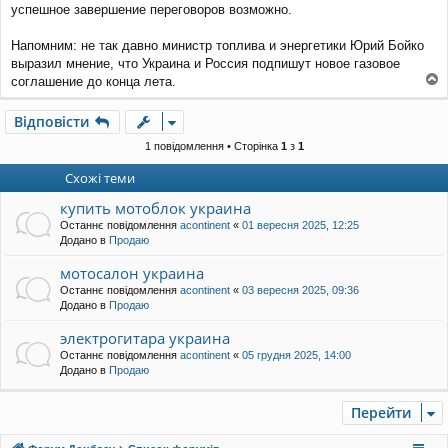
успешное завершение переговоров возможно.
Напомним: не так давно министр топлива и энергетики Юрий Бойко
выразил мнение, что Украина и Россия подпишут новое газовое
соглашение до конца лета.
о
г
Відповісти
о
р
1 повідомлення • Сторінка
1
з
1
и
Схожі теми
купить мотоблок украина
Останнє повідомлення
acontinent
«
01 вересня 2025, 12:25
Додано в
Продаю
мотосалон украина
Останнє повідомлення
acontinent
«
03 вересня 2025, 09:36
Додано в
Продаю
электрогитара украина
Останнє повідомлення
acontinent
«
05 грудня 2025, 14:00
Додано в
Продаю
Перейти