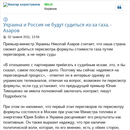
уп
Mitch
Керівник
Украина и Россия не будут судиться из-за газа, -
Азаров
П
02 травня 2011, 13:56
о
Премьер-министр Украины Николай Азаров считает, что наша страна
в
сможет добиться пересмотра формулы стоимости газа путем
і
д
переговоров, а не через суды
о
м
«В отношениях с партнерами прибегать к судебным искам, это, я бы
л
сказал, самое последнее дело. Поэтому мы сейчас надеемся на
е
переговорный процесс», - отметил он в интервью одному из
н
н
украинских телеканалов, отвечая на вопрос, возможен ли пересмотр
я
формулы, если суд установит, что предыдущий премьер Юлия
Тимошенко не имела полномочий заключать контракт, пишут
Подробности.
При этом он напомнил, что первый этап переговоров по пересмотру
формулы состоялся в Москве при участии Министра топлива и
энергетики Юрия Бойко и Украина расценивает его результаты как
позитивные. Он также выразил надежду, что при наличии
политической воли, которая, по его мнению, есть у обеих сторон,