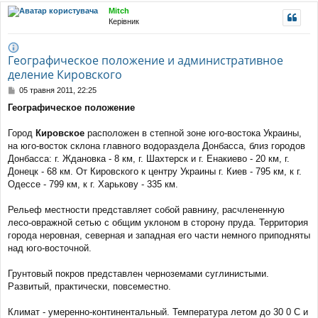
уп
Mitch
Керівник
Географическое положение и административное
деление Кировского
П
05 травня 2011, 22:25
о
Географическое положение
в
і
д
Город
Кировское
расположен в степной зоне юго-востока Украины,
о
на юго-восток склона главного водораздела Донбасса, близ городов
м
Донбасса: г. Ждановка - 8 км, г. Шахтерск и г. Енакиево - 20 км, г.
л
Донецк - 68 км. От Кировского к центру Украины г. Киев - 795 км, к г.
е
Одессе - 799 км, к г. Харькову - 335 км.
н
н
я
Рельеф местности представляет собой равнину, расчлененную
лесо-овражной сетью с общим уклоном в сторону пруда. Территория
города неровная, северная и западная его части немного приподняты
над юго-восточной.
Грунтовый покров представлен черноземами суглинистыми.
Развитый, практически, повсеместно.
Климат - умеренно-континентальный. Температура летом до 30 0 С и