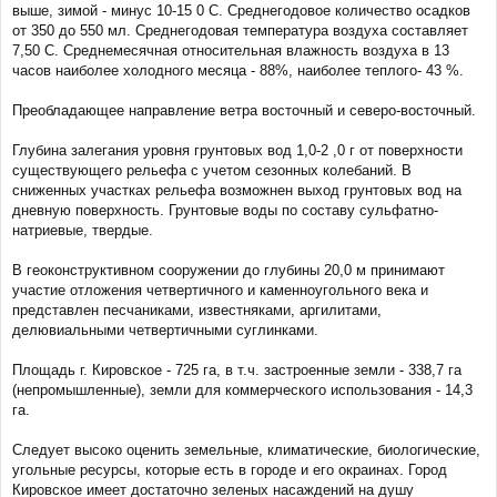
выше, зимой - минус 10-15 0 С. Среднегодовое количество осадков
от 350 до 550 мл. Среднегодовая температура воздуха составляет
7,50 С. Среднемесячная относительная влажность воздуха в 13
часов наиболее холодного месяца - 88%, наиболее теплого- 43 %.
Преобладающее направление ветра восточный и северо-восточный.
Глубина залегания уровня грунтовых вод 1,0-2 ,0 г от поверхности
существующего рельефа с учетом сезонных колебаний. В
сниженных участках рельефа возможнен выход грунтовых вод на
дневную поверхность. Грунтовые воды по составу сульфатно-
натриевые, твердые.
В геоконструктивном сооружении до глубины 20,0 м принимают
участие отложения четвертичного и каменноугольного века и
представлен песчаниками, известняками, аргилитами,
делювиальными четвертичными суглинками.
Площадь г. Кировское - 725 га, в т.ч. застроенные земли - 338,7 га
(непромышленные), земли для коммерческого использования - 14,3
га.
Следует высоко оценить земельные, климатические, биологические,
угольные ресурсы, которые есть в городе и его окраинах. Город
Кировское имеет достаточно зеленых насаждений на душу