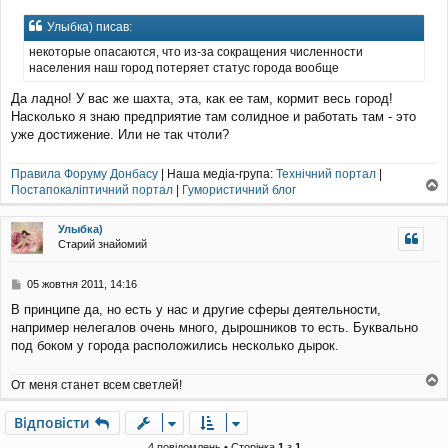
о
в
Улыбка) писав:
і
д
некоторые опасаются, что из-за сокращения численности
о
населения наш город потеряет статус города вообще
м
л
Да ладно! У вас же шахта, эта, как ее там, кормит весь город!
е
Насколько я знаю предприятие там солидное и работать там - это
н
уже достижение. Или не так чтоли?
н
я
Правила Форуму Донбасу
| Наша медіа-група:
Технічний портал
|
Постапокаліптичний портал
|
Гумористичний блог
о
г
Улыбка)
о
Старий знайомий
р
и
П
05 жовтня 2011, 14:16
о
В принципе да, но есть у нас и другие сферы деятельности,
в
например нелегалов очень много, дырошников то есть. Буквально
і
д
под боком у города расположились несколько дырок.
о
м
От меня станет всем светлей!
л
о
е
г
н
Відповісти
о
н
р
4 повідомлень • Сторінка
1
з
1