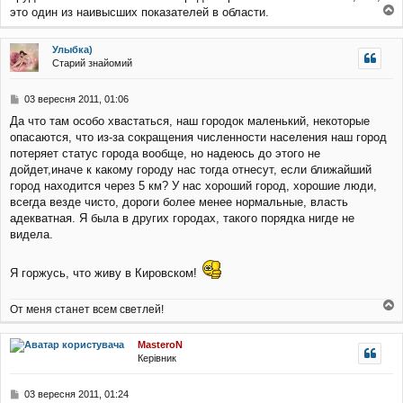
это один из наивысших показателей в области.
о
г
Улыбка)
о
Старий знайомий
р
и
П
03 вересня 2011, 01:06
о
Да что там особо хвастаться, наш городок маленький, некоторые
в
опасаются, что из-за сокращения численности населения наш город
і
д
потеряет статус города вообще, но надеюсь до этого не
о
дойдет,иначе к какому городу нас тогда отнесут, если ближайший
м
город находится через 5 км? У нас хороший город, хорошие люди,
л
всегда везде чисто, дороги более менее нормальные, власть
е
адекватная. Я была в других городах, такого порядка нигде не
н
н
видела.
я
Я горжусь, что живу в Кировском!
От меня станет всем светлей!
о
г
MasteroN
о
Керівник
р
и
П
03 вересня 2011, 01:24