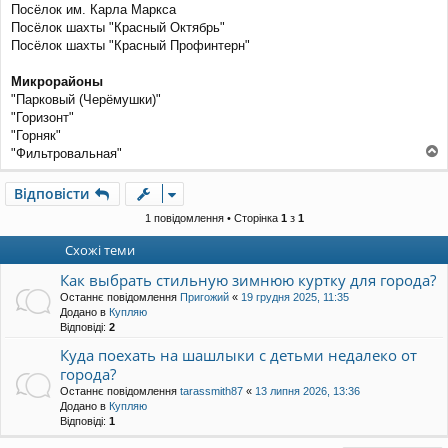
Посёлок им. Карла Маркса
Посёлок шахты "Красный Октябрь"
Посёлок шахты "Красный Профинтерн"
Микрорайоны
"Парковый (Черёмушки)"
"Горизонт"
"Горняк"
"Фильтровальная"
о
г
Відповісти
о
р
1 повідомлення • Сторінка
1
з
1
и
Схожі теми
Как выбрать стильную зимнюю куртку для города?
Останнє повідомлення
Пригожий
«
19 грудня 2025, 11:35
Додано в
Купляю
Відповіді:
2
Куда поехать на шашлыки с детьми недалеко от
города?
Останнє повідомлення
tarassmith87
«
13 липня 2026, 13:36
Додано в
Купляю
Відповіді:
1