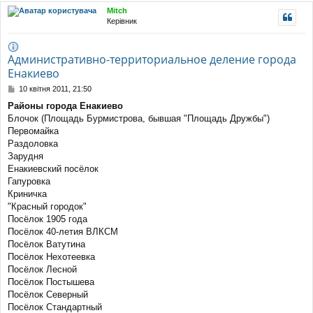
уп
Mitch
Керівник
Административно-территориальное деление города
Енакиево
П
10 квітня 2011, 21:50
о
Районы города Енакиево
в
Блочок (Площадь Бурмистрова, бывшая "Площадь Дружбы")
і
д
Первомайка
о
Раздоловка
м
Зарудня
л
Енакиевский посёлок
е
Гапуровка
н
н
Криничка
я
"Красный городок"
Посёлок 1905 года
Посёлок 40-летия ВЛКСМ
Посёлок Ватутина
Посёлок Нехотеевка
Посёлок Лесной
Посёлок Постышева
Посёлок Северный
Посёлок Стандартный