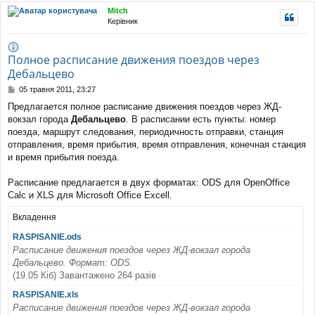
уп
Mitch
Керівник
Полное расписание движения поездов через
Дебальцево
П
05 травня 2011, 23:27
о
Предлагается полное расписание движения поездов через ЖД-
в
вокзал города
Дебальцево
. В расписании есть пункты: номер
і
д
поезда, маршрут следования, периодичность отправки, станция
о
отправления, время прибытия, время отправления, конечная станция
м
и время прибытия поезда.
л
е
Расписание предлагается в двух форматах: ODS для OpenOffice
н
н
Calc и XLS для Microsoft Office Excell.
я
Вкладення
RASPISANIE.ods
Расписание движения поездов через ЖД-вокзал города
Дебальцево. Формат: ODS.
(19.05 Кіб) Завантажено 264 разів
RASPISANIE.xls
Расписание движения поездов через ЖД-вокзал города