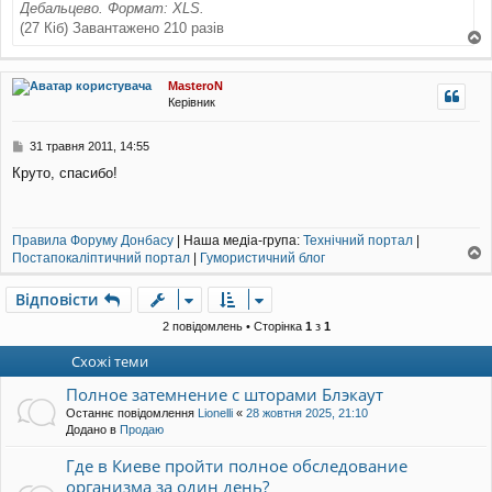
Дебальцево. Формат: XLS.
(27 Кіб) Завантажено 210 разів
о
г
MasteroN
о
Керівник
р
и
П
31 травня 2011, 14:55
о
Круто, спасибо!
в
і
д
о
Правила Форуму Донбасу
| Наша медіа-група:
Технічний портал
|
м
Постапокаліптичний портал
|
Гумористичний блог
л
о
е
г
н
Відповісти
о
н
р
2 повідомлень • Сторінка
1
з
1
я
и
Схожі теми
Полное затемнение с шторами Блэкаут
Останнє повідомлення
Lionelli
«
28 жовтня 2025, 21:10
Додано в
Продаю
Где в Киеве пройти полное обследование
организма за один день?