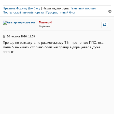
Правила Форуму Донбасу
| Наша медіа-група:
Технічний портал
|
Постапокаліптичний портал
|
Гумористичний блог
о
г
MasteroN
о
Керівник
р
и
П
20 червня 2026, 11:59
о
Про що не розкажуть по рашистському ТБ - про те, що ППО, яка
в
мала б захищати столицю боліт насправді відпрацювала дуже
і
д
погано:
о
м
л
е
н
н
я