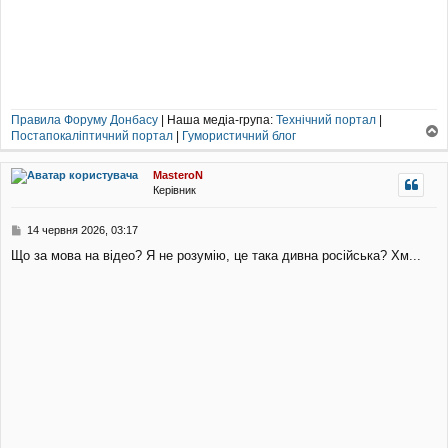
Правила Форуму Донбасу
| Наша медіа-група:
Технічний портал
|
Постапокаліптичний портал
|
Гумористичний блог
о
г
MasteroN
о
Керівник
р
и
П
14 червня 2026, 03:17
о
Що за мова на відео? Я не розумію, це така дивна російська? Хм...
в
і
д
о
м
л
е
н
н
я