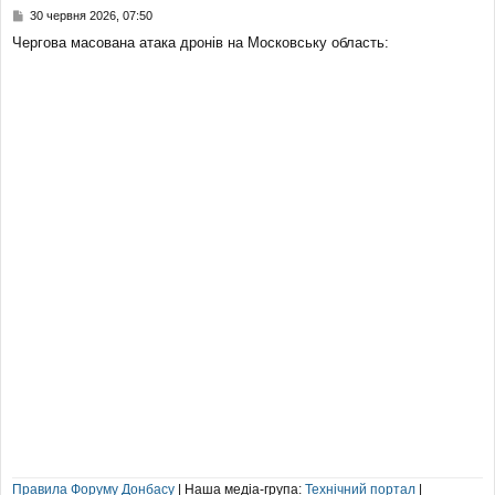
П
30 червня 2026, 07:50
о
Чергова масована атака дронів на Московську область:
в
і
д
о
м
л
е
н
н
я
Правила Форуму Донбасу
| Наша медіа-група:
Технічний портал
|