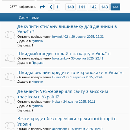
р
Сторінка
144
з
144
1
140
141
142
143
Поперед.
144
2877 повідомлень
…
и
Схожі теми
Де купити стильну вишиванку для дівчинки в
Україні?
Останнє повідомлення
hryniuk402
«
29 серпня 2025, 22:31
Додано в
Купляю
Відповіді:
1
Швидкий кредит онлайн на карту в Україні
Останнє повідомлення
holostenko
«
30 серпня 2025, 22:41
Додано в
Продаю
Швидкі онлайн кредити та мікропозики в Україні
Останнє повідомлення
Dunes23
«
01 вересня 2025, 23:44
Додано в
Купляю
Де знайти VPS-сервер для сайту з високим
трафіком в Україні?
Останнє повідомлення
Nyka
«
24 жовтня 2025, 10:11
Додано в
Купляю
Відповіді:
2
Взяти кредит без перевірки кредитної історії в
Україні
Останнє повідомлення
acontinent
«
15 жовтня 2025, 10:40