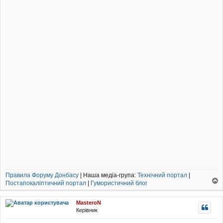
л
е
н
н
я
Правила Форуму Донбасу
| Наша медіа-група:
Технічний портал
|
Постапокаліптичний портал
|
Гумористичний блог
о
г
MasteroN
о
Керівник
р
и