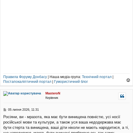
Правила Форуму Донбасу
| Наша медіа-група:
Технічний портал
|
Постапокаліптичний портал
|
Гумористичний блог
о
г
MasteroN
о
Керівник
р
и
П
05 липня 2026, 11:31
о
Росіяни, ви - мразота, яка має бути винищена повністю, усі носії
в
російської мови та культури, а також уся ваша недодержава має
і
д
бути стерта та винищена, ваші діти ніколи не мають народитися, а ті,
о
що народилися, мають бути знищені приблизно ось так само: