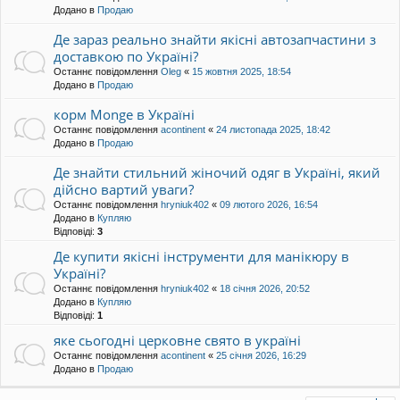
Додано в
Продаю
Де зараз реально знайти якісні автозапчастини з
доставкою по Україні?
Останнє повідомлення
Oleg
«
15 жовтня 2025, 18:54
Додано в
Продаю
корм Monge в Україні
Останнє повідомлення
acontinent
«
24 листопада 2025, 18:42
Додано в
Продаю
Де знайти стильний жіночий одяг в Україні, який
дійсно вартий уваги?
Останнє повідомлення
hryniuk402
«
09 лютого 2026, 16:54
Додано в
Купляю
Відповіді:
3
Де купити якісні інструменти для манікюру в
Україні?
Останнє повідомлення
hryniuk402
«
18 січня 2026, 20:52
Додано в
Купляю
Відповіді:
1
яке сьогодні церковне свято в україні
Останнє повідомлення
acontinent
«
25 січня 2026, 16:29
Додано в
Продаю