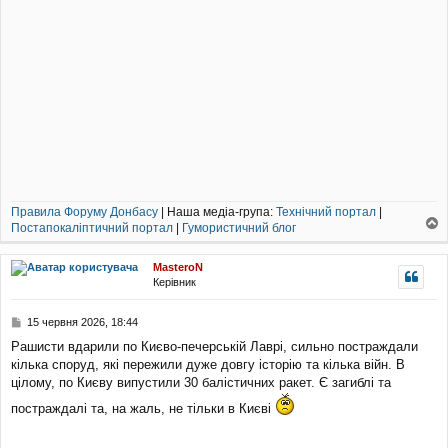
Правила Форуму Донбасу
| Наша медіа-група:
Технічний портал
|
Постапокаліптичний портал
|
Гумористичний блог
о
г
MasteroN
о
Керівник
р
и
П
15 червня 2026, 18:44
о
Рашисти вдарили по Києво-печерській Лаврі, сильно постраждали
в
кілька споруд, які пережили дуже довгу історію та кілька війн. В
і
д
цілому, по Києву випустили 30 балістичних ракет. Є загиблі та
о
постраждалі та, на жаль, не тільки в Києві
м
л
е