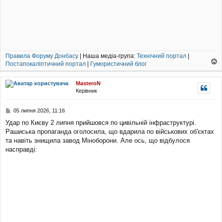
Правила Форуму Донбасу
| Наша медіа-група:
Технічний портал
|
Постапокаліптичний портал
|
Гумористичний блог
о
г
MasteroN
о
Керівник
р
и
П
05 липня 2026, 11:16
о
Удар по Києву 2 липня прийшовся по цивільній інфраструктурі.
в
Рашиська пропаганда оголосила, що вдарила по військових об'єктах
і
д
та навіть знищила завод Міноборони. Але ось, що відбулося
о
насправді:
м
л
е
н
н
я