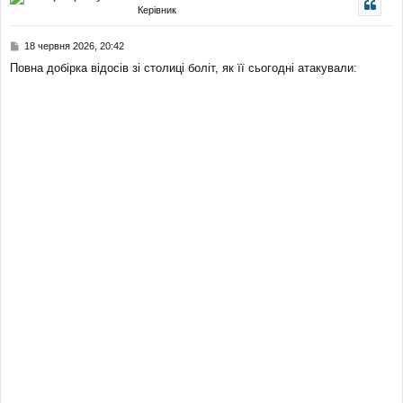
Керівник
я
р
и
П
18 червня 2026, 20:42
о
Повна добірка відосів зі столиці боліт, як її сьогодні атакували:
в
і
д
о
м
л
е
н
н
я