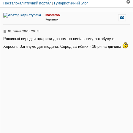
Постапокаліптичний портал
|
Гумористичний блог
о
г
MasteroN
о
Керівник
р
и
П
01 липня 2026, 20:03
о
Рашиські виродки вдарили дроном по цивільному автобусу в
в
і
Херсоні. Загинуло дві людини. Серед загиблих - 18-річна дівчина
д
о
м
л
е
н
н
я