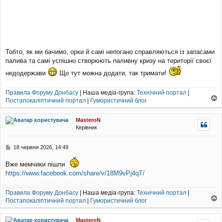
Тобто, як ми бачимо, орки й самі непогано справляються із запасами
палива та самі успішно створюють паливну кризу на території своєї
недодержави
Що тут можна додати, так тримати!
Правила Форуму Донбасу
| Наша медіа-група:
Технічний портал
|
Постапокаліптичний портал
|
Гумористичний блог
о
г
MasteroN
о
Керівник
р
и
П
18 червня 2026, 14:49
о
в
Вже мемчики пішли
і
https://www.facebook.com/share/v/18M9vPj4qT/
д
о
м
Правила Форуму Донбасу
| Наша медіа-група:
Технічний портал
|
л
Постапокаліптичний портал
|
Гумористичний блог
о
е
г
н
MasteroN
н
о