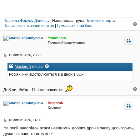
Правила Форуму Донбасу
| Наша медіа-група:
Технічний портал
|
Постапокаліптичний портал
|
Гумористичний блог
о
г
Yohohomo
о
Почесний форумчанин
р
и
П
15 липня 2026, 23:22
о
в
MasteroN
писав:
і
д
Росіянчики відстрілюються від дронів ЗСУ
о
м
л
Дебіли, бл*дь! Як і усі рашисти
е
о
н
г
н
MasteroN
о
я
Керівник
р
и
П
18 липня 2026, 14:50
о
На росії внаслідок атаки невідомих добрих дронів зновущосьгорить,
в
дуже яскраво та потужно!
і
д