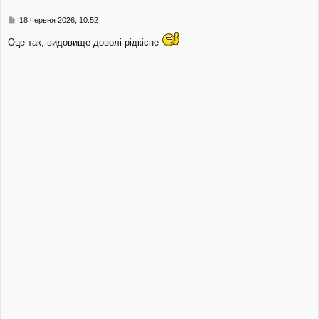
и
П
18 червня 2026, 10:52
о
в
Оце так, видовище доволі рідкісне
і
д
о
м
л
е
н
н
я