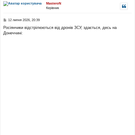
MasteroN
о
Керівник
р
и
П
12 липня 2026, 20:39
о
Росіянчики відстрілюються від дронів ЗСУ, здається, десь на
в
Донеччині:
і
д
о
м
л
е
н
н
я