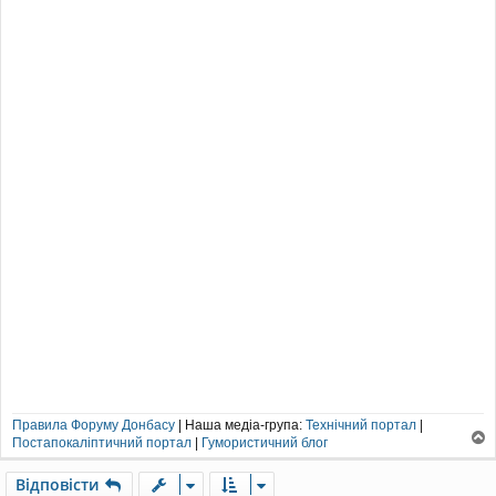
о
м
л
е
н
н
я
Правила Форуму Донбасу
| Наша медіа-група:
Технічний портал
|
Постапокаліптичний портал
|
Гумористичний блог
о
г
Відповісти
о