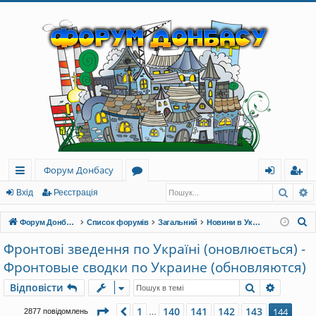
Форум Донбасу
Пошу
Р
ви
о
хі
еє
Вхід
Реєстрація
дк
ру
д
ст
П
Форум Донбасу
Список форумів
Загальний
Новини в Україні та світі
и
м
ра
о
Фронтові зведення по Україні (оновлюється) -
ш
й
и
ці
Фронтовые сводки по Украине (обновляются)
у
до
я
к
Пошук
Розшир
Відповісти
ст
Сторінка
144
з
144
1
140
141
142
143
Поперед.
144
2877 повідомлень
…