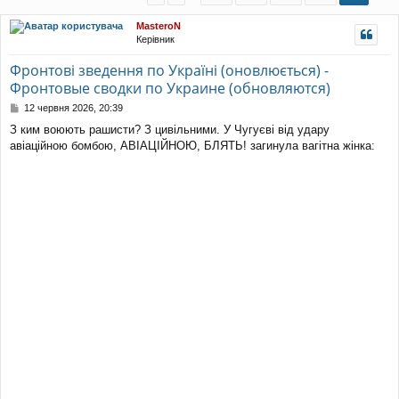
уп
MasteroN
Керівник
Фронтові зведення по Україні (оновлюється) -
Фронтовые сводки по Украине (обновляются)
П
12 червня 2026, 20:39
о
З ким воюють рашисти? З цивільними. У Чугуєві від удару
в
авіаційною бомбою, АВІАЦІЙНОЮ, БЛЯТЬ! загинула вагітна жінка:
і
д
о
м
л
е
н
н
я