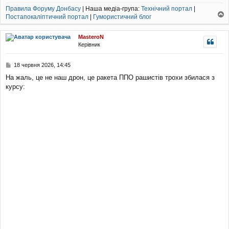
Правила Форуму Донбасу
| Наша медіа-група:
Технічний портал
|
Постапокаліптичний портал
|
Гумористичний блог
о
г
MasteroN
о
Керівник
р
и
П
18 червня 2026, 14:45
о
На жаль, це не наш дрон, це ракета ППО рашистів трохи збилася з
в
курсу:
і
д
о
м
л
е
н
н
я