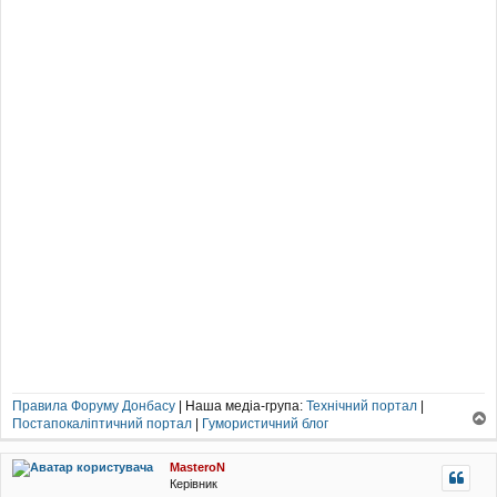
н
н
я
Правила Форуму Донбасу
| Наша медіа-група:
Технічний портал
|
Постапокаліптичний портал
|
Гумористичний блог
о
г
MasteroN
о
Керівник
р