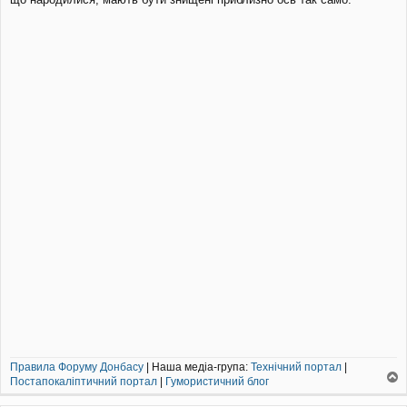
м
л
е
н
н
я
Правила Форуму Донбасу
| Наша медіа-група:
Технічний портал
|
Постапокаліптичний портал
|
Гумористичний блог
о
г