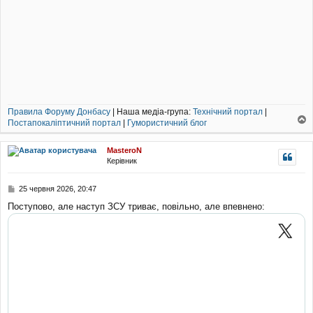
Правила Форуму Донбасу
| Наша медіа-група:
Технічний портал
|
Постапокаліптичний портал
|
Гумористичний блог
о
г
MasteroN
о
Керівник
р
и
П
25 червня 2026, 20:47
о
Поступово, але наступ ЗСУ триває, повільно, але впевнено:
в
і
д
о
м
л
е
н
н
я