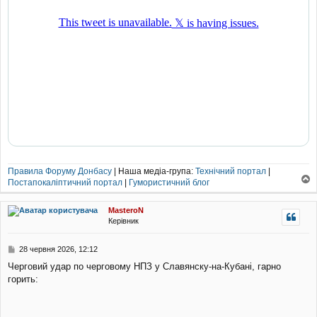
Правила Форуму Донбасу
| Наша медіа-група:
Технічний портал
|
Постапокаліптичний портал
|
Гумористичний блог
о
г
MasteroN
о
Керівник
р
и
П
28 червня 2026, 12:12
о
Черговий удар по черговому НПЗ у Славянску-на-Кубані, гарно
в
горить:
і
д
о
м