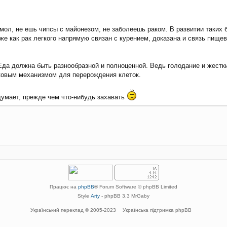
, мол, не ешь чипсы с майонезом, не заболеешь раком. В развитии таких 
кже как рак легкого напрямую связан с курением, доказана и связь пище
Еда должна быть разнообразной и полноценной. Ведь голодание и жестк
сковым механизмом для перерождения клеток.
одумает, прежде чем что-нибудь захавать
Працює на
phpBB
® Forum Software © phpBB Limited
Style
Arty
- phpBB 3.3 MrGaby
Український переклад © 2005-2023
Українська підтримка phpBB