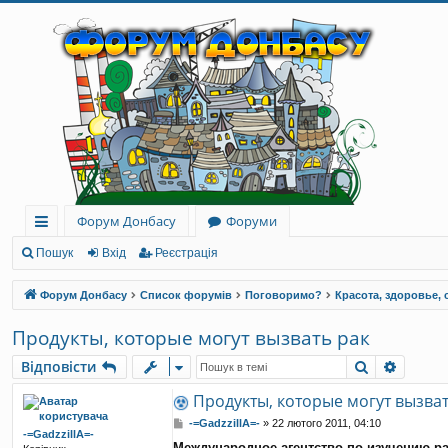
Форум Донбасу
Форуми
ви
Пошук
Вхід
Реєстрація
дк
Форум Донбасу
Список форумів
Поговоримо?
Красота, здоровье, 
и
Продукты, которые могут вызвать рак
й
Пошук
Розши
Відповісти
до
Продукты, которые могут вызват
ст
П
-=GadzzillA=-
»
22 лютого 2011, 04:10
-=GadzzillA=-
уп
о
Международное агентство по изучению ра