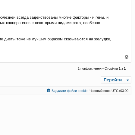
болезней всегда задействованы многие факторы - и гены, и
вых канцерогенов с некоторыми видами рака, особенно
ие диеты тоже не лучшим образом сказываются на желудке,
Д
о
г
1 повідомлення • Сторінка
1
з
1
о
р
Перейти
и
Видалити файли cookie
Часовий пояс
UTC+03:00