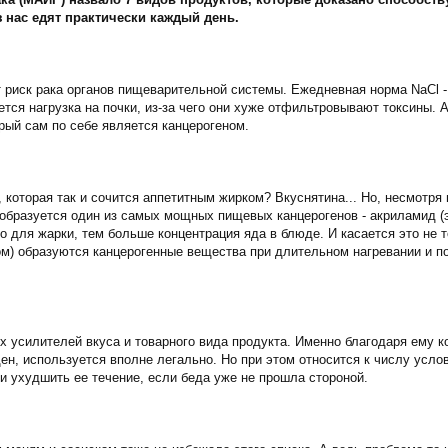
з нас едят практически каждый день.
риск рака органов пищеварительной системы. Ежедневная норма NaCl - 6
тся нагрузка на почки, из-за чего они хуже отфильтровывают токсины. 
орый сам по себе является канцерогеном.
которая так и сочится аппетитным жирком? Вкуснятина... Но, несмотря н
 образуется один из самых мощных пищевых канцерогенов - акриламид (
 для жарки, тем больше концентрация яда в блюде. И касается это не т
м) образуются канцерогенные вещества при длительном нагревании и по
х усилителей вкуса и товарного вида продукта. Именно благодаря ему к
ен, используется вполне легально. Но при этом относится к числу усло
и ухудшить ее течение, если беда уже не прошла стороной.