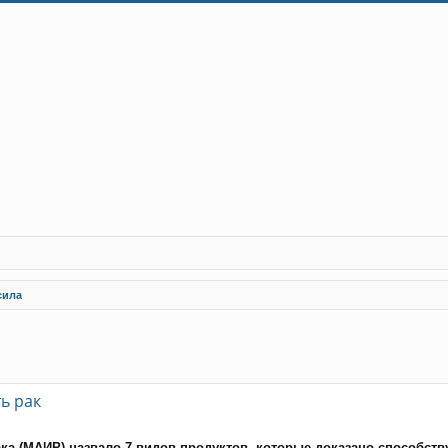
сила
рений пошук
ь рак
ка (МАИР) назвало 7 видов продуктов, которые доказано способств