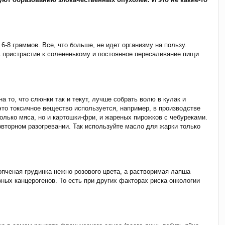
-8 граммов. Все, что больше, не идет организму на пользу.
А пристрастие к солененькому и постоянное пересаливание пищи
а то, что слюнки так и текут, лучше собрать волю в кулак и
это токсичное вещество используется, например, в производстве
олько мяса, но и картошки-фри, и жареных пирожков с чебуреками.
вторном разогревании. Так используйте масло для жарки только
опченая грудинка нежно розового цвета, а растворимая лапша
вных канцерогенов. То есть при других факторах риска онкологии