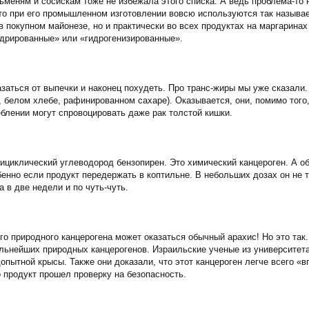
ьменям и сосискам тоже не избежала этого списка. А ведь проблема-то н
, что при его промышленном изготовлении вовсю используются так назы
 в покупном майонезе, но и практически во всех продуктах на маргаринах
идрированные» или «гидрогенизированные».
заться от выпечки и наконец похудеть. Про транс-жиры мы уже сказали. 
, белом хлебе, рафинированном сахаре). Оказывается, они, помимо того
блении могут спровоцировать даже рак толстой кишки.
лициклический углеводород бензопирен. Это химический канцероген. А о
енно если продукт передержать в коптильне. В небольших дозах он не т
 в две недели и по чуть-чуть.
о природного канцерогена может оказаться обычный арахис! Но это так. 
льнейших природных канцерогенов. Израильские ученые из университета 
опытной крысы. Также они доказали, что этот канцероген легче всего «в
о продукт прошел проверку на безопасность.