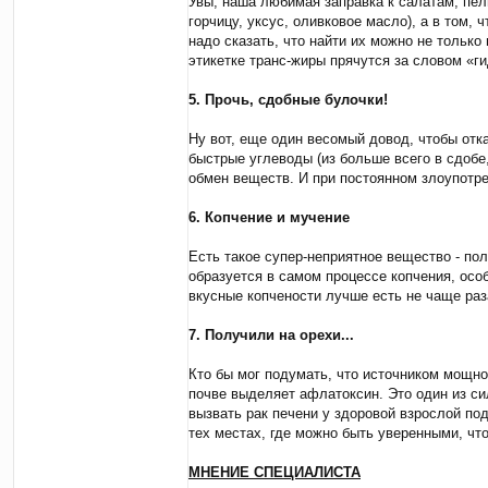
Увы, наша любимая заправка к салатам, пел
у
горчицу, уксус, оливковое масло), а в том
в
надо сказать, что найти их можно не только
а
этикетке транс-жиры прячутся за словом «г
ч
а
-
5. Прочь, сдобные булочки!
=
G
Ну вот, еще один весомый довод, чтобы отка
a
быстрые углеводы (из больше всего в сдобе
d
z
обмен веществ. И при постоянном злоупотре
z
i
6. Копчение и мучение
l
l
Есть такое супер-неприятное вещество - по
A
=
образуется в самом процессе копчения, особ
-
вкусные копчености лучше есть не чаще раза
7. Получили на орехи...
Кто бы мог подумать, что источником мощног
почве выделяет афлатоксин. Это один из си
вызвать рак печени у здоровой взрослой под
тех местах, где можно быть уверенными, чт
МНЕНИЕ СПЕЦИАЛИСТА