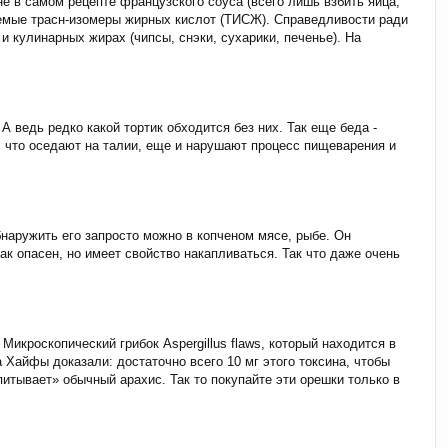
е в самом рецепте французского соуса (всего лишь взбить яйца,
ваемые трасн-изомеры жирных кислот (ТИСЖ). Справедливости ради
 и кулинарных жирах (чипсы, снэки, сухарики, печенье). На
А ведь редко какой тортик обходится без них. Так еще беда -
, что оседают на талии, еще и нарушают процесс пищеварения и
бнаружить его запросто можно в копченом мясе, рыбе. Он
ак опасен, но имеет свойство накапливаться. Так что даже очень
Микроскопический грибок Aspergillus flaws, который находится в
Хайфы доказали: достаточно всего 10 мг этого токсина, чтобы
питывает» обычный арахис. Так то покупайте эти орешки только в