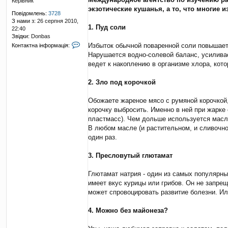
Керівник
в
экзотические кушанья, а то, что многие и
і
Повідомлень:
3728
д
З нами з:
26 серпня 2010,
о
1. Пуд соли
22:40
м
Звідки:
Donbas
л
К
Избыток обычной поваренной соли повышает 
Контактна інформація:
е
о
Нарушается водно-солевой баланс, усиливае
н
н
н
ведет к накоплению в организме хлора, кот
т
я
а
к
2. Зло под корочкой
т
н
Обожаете жареное мясо с румяной корочкой, 
а
корочку выбросить. Именно в ней при жарке
і
пластмасс). Чем дольше используется масло
н
ф
В любом масле (и растительном, и сливочно
о
один раз.
р
м
3. Пресловутый глютамат
а
ц
і
Глютамат натрия - один из самых популярны
я
имеет вкус курицы или грибов. Он не запрещ
к
может спровоцировать развитие болезни. Ил
о
р
4. Можно без майонеза?
и
с
т