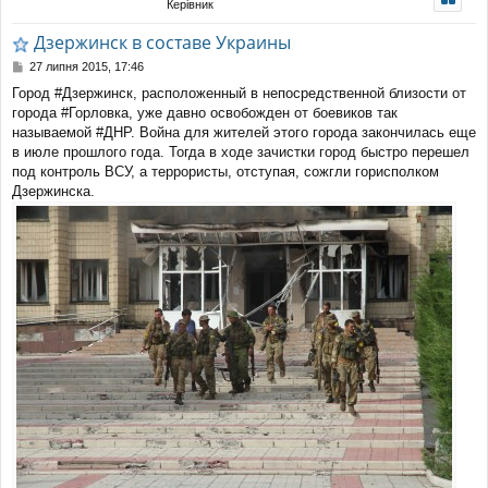
Керівник
уп
Дзержинск в составе Украины
П
27 липня 2015, 17:46
о
Город #Дзержинск, расположенный в непосредственной близости от
в
города #Горловка, уже давно освобожден от боевиков так
і
д
называемой #ДНР. Война для жителей этого города закончилась еще
о
в июле прошлого года. Тогда в ходе зачистки город быстро перешел
м
под контроль ВСУ, а террористы, отступая, сожгли горисполком
л
Дзержинска.
е
н
н
я