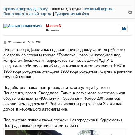
о
м
Правила Форуму Донбасу
| Наша медіа-група:
Технічний портал
|
л
Постапокаліптичний портал
|
Гумористичний блог
е
о
н
г
н
MasteroN
о
я
Керівник
р
и
П
31 липня 2015, 16:28
о
Вчера город #Дзержинск подвергся очередному артиллерийскому
в
обстрелу со стороны города #Горловка, который находится под
і
д
контролем боевиков и террористов так называемой #ДНР. В
о
результате обстрела погибли два мирных жителя мужчины 1982 и
м
1956 года рождения, женщина 1980 года рождения получила ранение
л
грудной клетки.
е
н
н
Под обстрел попал центр города, а также улицы Пушкина,
я
Поболенко, просп. Свердлова. Также в результате обстрела были
обесточены шахты «Южная» и «Северная», более 200 горняков
находились под землей. Зафиксированы разрушения 3-х жилых
домов и небольшого автомагазина.
Под обстрел попали также поселки Новгородское и Курдюмовка.
Пострадавших среди мирных жителей нет.