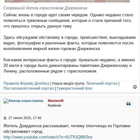
Сгоревший дотла горисполком Дзержинска
Сейчас жизнь в городе идет своим чередом. Однако недавно стало
появляться тревожные сообщения, которые и стали причиной того,
что пришлось открыть данную тему.
Здесь обсуждаем обстановку в городе, происшествия, выкладываем
видео, фотографии и различные факты, которые появляются после
возобновления мирной жизни горожан Дзержинска.
Кое-какие интересные факты о городе: буквально недавно, а именно
20 июля в городе были демонтированы памятники Дзержинскому и
Ленину, расположенные рядом с горисполкомом.
Правила Форуму Донбасу
| Наша медіа-група:
Технічний портал
|
Постапокаліптичний портал
|
Гумористичний блог
о
г
MasteroN
о
Керівник
р
и
П
27 липня 2015, 17:46
о
Житель Дзердинска рассказывает, почему ополченцы из Горловки
в
обстреливают город:
і
д
http://www.youtube.com/watch?v=6UTfUQ8M3ns