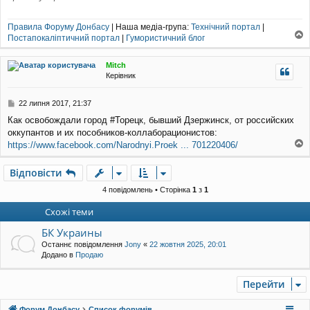
Правила Форуму Донбасу
| Наша медіа-група:
Технічний портал
|
Постапокаліптичний портал
|
Гумористичний блог
о
г
Mitch
о
Керівник
р
и
П
22 липня 2017, 21:37
о
Как освобождали город #Торецк, бывший Дзержинск, от российских
в
оккупантов и их пособников-коллаборационистов:
і
д
https://www.facebook.com/Narodnyi.Proek ... 701220406/
о
о
м
г
Відповісти
л
о
е
р
4 повідомлень • Сторінка
1
з
1
н
и
н
Схожі теми
я
БК Украины
Останнє повідомлення
Jony
«
22 жовтня 2025, 20:01
Додано в
Продаю
Перейти
Форум Донбасу
Список форумів