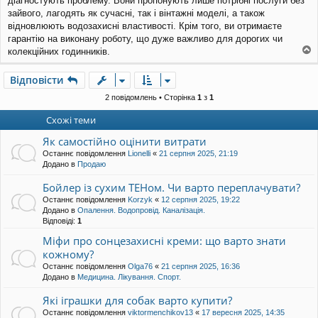
діагностують проблему. Вони пропонують лише потрібні послуги без
н
н
зайвого, лагодять як сучасні, так і вінтажні моделі, а також
я
відновлюють водозахисні властивості. Крім того, ви отримаєте
гарантію на виконану роботу, що дуже важливо для дорогих чи
колекційних годинників.
о
г
Відповісти
о
р
2 повідомлень • Сторінка
1
з
1
и
Схожі теми
Як самостійно оцінити витрати
Останнє повідомлення
Lionelli
«
21 серпня 2025, 21:19
Додано в
Продаю
Бойлер із сухим ТЕНом. Чи варто переплачувати?
Останнє повідомлення
Korzyk
«
12 серпня 2025, 19:22
Додано в
Опалення. Водопровід. Каналізація.
Відповіді:
1
Міфи про сонцезахисні креми: що варто знати
кожному?
Останнє повідомлення
Olga76
«
21 серпня 2025, 16:36
Додано в
Медицина. Лікування. Спорт.
Які іграшки для собак варто купити?
Останнє повідомлення
viktormenchikov13
«
17 вересня 2025, 14:35