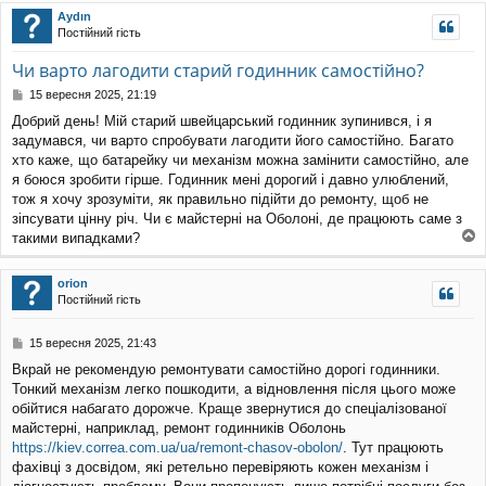
уп
Aydın
Постійний гість
Чи варто лагодити старий годинник самостійно?
П
15 вересня 2025, 21:19
о
Добрий день! Мій старий швейцарський годинник зупинився, і я
в
задумався, чи варто спробувати лагодити його самостійно. Багато
і
д
хто каже, що батарейку чи механізм можна замінити самостійно, але
о
я боюся зробити гірше. Годинник мені дорогий і давно улюблений,
м
тож я хочу зрозуміти, як правильно підійти до ремонту, щоб не
л
зіпсувати цінну річ. Чи є майстерні на Оболоні, де працюють саме з
е
такими випадками?
н
о
н
г
я
orion
о
Постійний гість
р
и
П
15 вересня 2025, 21:43
о
Вкрай не рекомендую ремонтувати самостійно дорогі годинники.
в
Тонкий механізм легко пошкодити, а відновлення після цього може
і
д
обійтися набагато дорожче. Краще звернутися до спеціалізованої
о
майстерні, наприклад, ремонт годинників Оболонь
м
https://kiev.correa.com.ua/ua/remont-chasov-obolon/
. Тут працюють
л
фахівці з досвідом, які ретельно перевіряють кожен механізм і
е