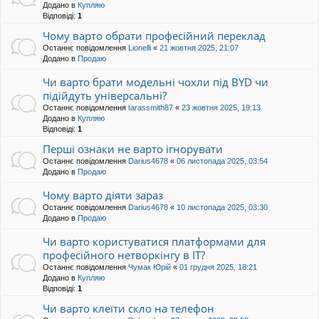
Додано в
Купляю
Відповіді:
1
Чому варто обрати професійний переклад
Останнє повідомлення
Lionelli
«
21 жовтня 2025, 21:07
Додано в
Продаю
Чи варто брати модельні чохли під BYD чи
підійдуть універсальні?
Останнє повідомлення
tarassmith87
«
23 жовтня 2025, 19:13
Додано в
Купляю
Відповіді:
1
Перші ознаки не варто ігнорувати
Останнє повідомлення
Darius4678
«
06 листопада 2025, 03:54
Додано в
Продаю
Чому варто діяти зараз
Останнє повідомлення
Darius4678
«
10 листопада 2025, 03:30
Додано в
Продаю
Чи варто користуватися платформами для
професійного нетворкінгу в ІТ?
Останнє повідомлення
Чумак Юрій
«
01 грудня 2025, 18:21
Додано в
Купляю
Відповіді:
1
Чи варто клеїти скло на телефон