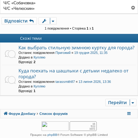
Ч/С «Собачовка»
Ч/С «Челюскин»
о
г
Відповісти
о
р
1 повідомлення • Сторінка
1
з
1
и
Схожі теми
Как выбрать стильную зимнюю куртку для города?
Останнє повідомлення
Пригожий
«
19 грудня 2025, 11:35
Додано в
Купляю
Відповіді:
2
Куда поехать на шашлыки с детьми недалеко от
города?
Останнє повідомлення
tarassmith87
«
13 липня 2026, 13:36
Додано в
Купляю
Відповіді:
1
Перейти
Форум Донбасу
Список форумів
Працює на
phpBB
® Forum Software © phpBB Limited