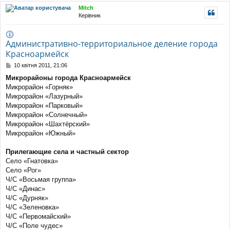
уп
Mitch
Керівник
Административно-территориальное деление города
Красноармейск
П
10 квітня 2011, 21:06
о
Микрорайоны города Красноармейск
в
Микрорайон «Горняк»
і
д
Микрорайон «Лазурный»
о
Микрорайон «Парковый»
м
Микрорайон «Солнечный»
л
Микрорайон «Шахтёрский»
е
Микрорайон «Южный»
н
н
я
Прилегающие села и частный сектор
Село «Гнатовка»
Село «Рог»
Ч/С «Восьмая группа»
Ч/С «Динас»
Ч/С «Дурняк»
Ч/С «Зеленовка»
Ч/С «Первомайский»
Ч/С «Поле чудес»