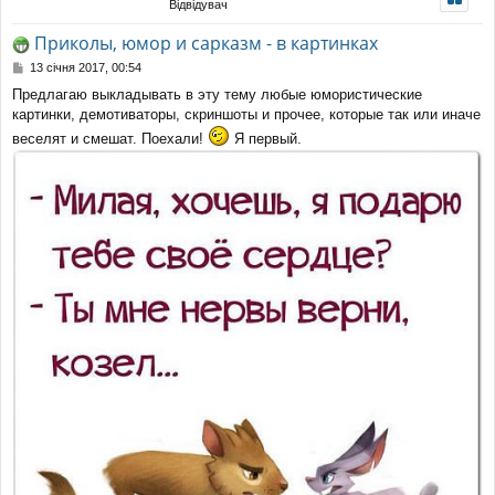
Відвідувач
уп
Приколы, юмор и сарказм - в картинках
П
13 січня 2017, 00:54
о
Предлагаю выкладывать в эту тему любые юмористические
в
картинки, демотиваторы, скриншоты и прочее, которые так или иначе
і
д
веселят и смешат. Поехали!
Я первый.
о
м
л
е
н
н
я