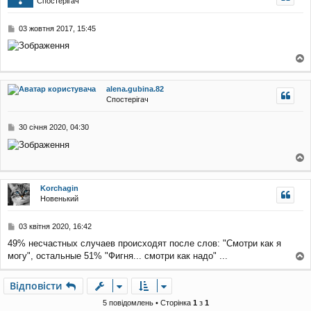
Спостерігач
л
р
е
и
н
П
03 жовтня 2017, 15:45
н
о
я
в
і
о
д
о
г
alena.gubina.82
м
о
Спостерігач
л
р
е
и
н
П
30 січня 2020, 04:30
н
о
я
в
і
о
д
о
г
Korchagin
м
о
Новенький
л
р
е
и
н
П
03 квітня 2020, 16:42
н
о
я
49% несчастных случаев происходят после слов: "Смотри как я
в
могу", остальные 51% "Фигня... смотри как надо" ...
і
о
д
о
г
Відповісти
м
о
л
р
5 повідомлень • Сторінка
1
з
1
е