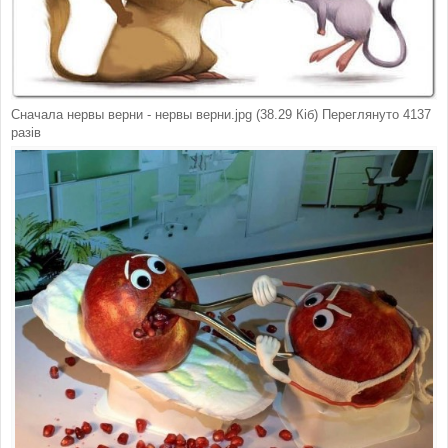
Сначала нервы верни - нервы верни.jpg (38.29 Кіб) Переглянуто 4137
разів