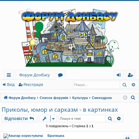
Форум Донбасу
Пошу
Р
ви
о
хі
еє
Вхід
Реєстрація
дк
ру
д
ст
П
Форум Донбасу
Список форумів
Культура
Смеходром
и
м
ра
о
Приколы, юмор и сарказм - в картинках
ш
й
и
ці
Пошук
Розшир
Відповісти
у
до
я
к
5 повідомлень • Сторінка
1
з
1
ст
Братишка