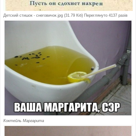
Детский стишок - снеговичок.jpg (31.79 Кіб) Переглянуто 4137 разів
Коктейль Маргарита