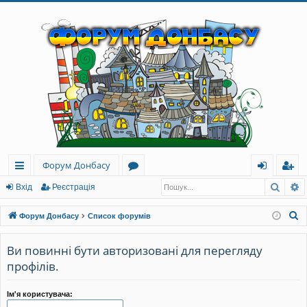
Форум Донбасу
Пошу
Р
ви
о
хі
еє
Вхід
Реєстрація
дк
ру
д
ст
П
Форум Донбасу
Список форумів
и
м
ра
о
ш
Ви повинні бути авторизовані для перегляду
й
и
ці
у
профілів.
до
я
к
ст
Ім'я користувача: