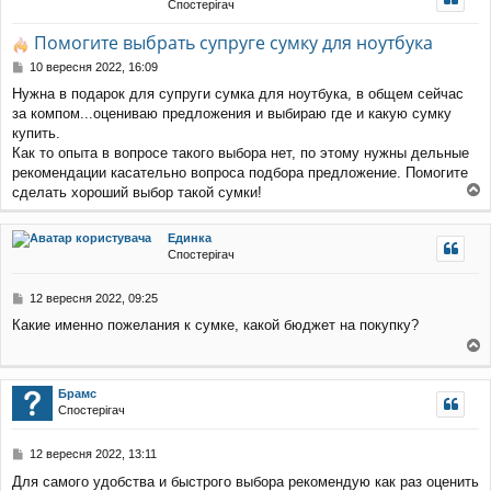
Спостерігач
уп
Помогите выбрать супруге сумку для ноутбука
П
10 вересня 2022, 16:09
о
Нужна в подарок для супруги сумка для ноутбука, в общем сейчас
в
за компом...оцениваю предложения и выбираю где и какую сумку
і
д
купить.
о
Как то опыта в вопросе такого выбора нет, по этому нужны дельные
м
рекомендации касательно вопроса подбора предложение. Помогите
л
сделать хороший выбор такой сумки!
е
о
н
г
н
Единка
о
я
Спостерігач
р
и
П
12 вересня 2022, 09:25
о
Какие именно пожелания к сумке, какой бюджет на покупку?
в
і
о
д
о
г
Брамс
м
о
Спостерігач
л
р
е
и
н
П
12 вересня 2022, 13:11
н
о
я
Для самого удобства и быстрого выбора рекомендую как раз оценить
в