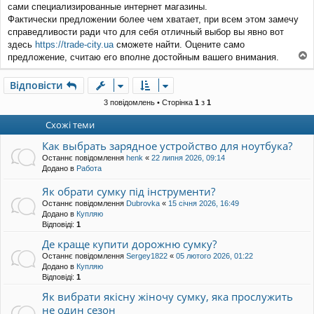
сами специализированные интернет магазины.
і
д
Фактически предложении более чем хватает, при всем этом замечу
о
справедливости ради что для себя отличный выбор вы явно вот
м
здесь
https://trade-city.ua
сможете найти. Оцените само
л
предложение, считаю его вполне достойным вашего внимания.
е
о
н
г
н
Відповісти
о
я
р
3 повідомлень • Сторінка
1
з
1
и
Схожі теми
Как выбрать зарядное устройство для ноутбука?
Останнє повідомлення
henk
«
22 липня 2026, 09:14
Додано в
Работа
Як обрати сумку під інструменти?
Останнє повідомлення
Dubrovka
«
15 січня 2026, 16:49
Додано в
Купляю
Відповіді:
1
Де краще купити дорожню сумку?
Останнє повідомлення
Sergey1822
«
05 лютого 2026, 01:22
Додано в
Купляю
Відповіді:
1
Як вибрати якісну жіночу сумку, яка прослужить
не один сезон