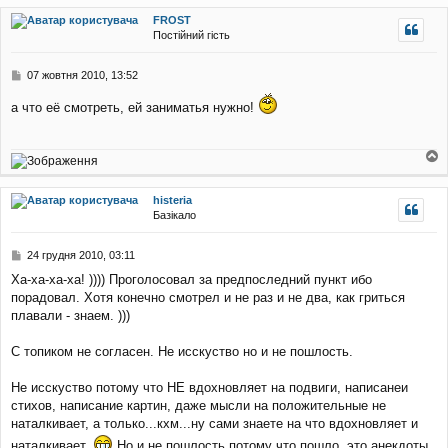
г
FROST
о
Постійний гість
р
и
П
07 жовтня 2010, 13:52
о
в
а что её смотреть, ей заниматья нужно!
і
д
о
м
о
л
г
е
histeria
о
н
Базікало
р
н
и
я
П
24 грудня 2010, 03:11
о
Ха-ха-ха-ха! )))) Проголосовал за предпоследний пункт ибо
в
порадовал. Хотя конечно смотрел и не раз и не два, как гриться
і
д
плавали - знаем. )))
о
м
С топиком не согласен. Не исскуство но и не пошлость.
л
е
Не исскуство потому что НЕ вдохновляет на подвиги, написанеи
н
н
стихов, написание картин, даже мысли на положительные не
я
наталкивает, а только...кхм...ну сами знаете на что вдохновляет и
наталкивает.
Но и не пошлость потому что пошло, это анекдоты