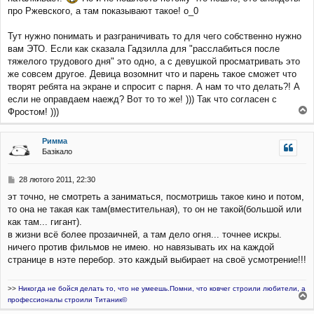
про Ржевского, а там показывают такое! o_0
Тут нужно понимать и разграничивать то для чего собственно нужно
вам ЭТО. Если как сказала Гадзилла для "расслабиться после
тяжелого трудового дня" это одно, а с девушкой просматривать это
же совсем другое. Девица возомнит что и парень такое сможет что
творят ребята на экране и спросит с парня. А нам то что делать?! А
если не оправдаем наежд? Вот то то же! ))) Так что согласен с
Фростом! )))
о
г
Римма
о
Базікало
р
и
П
28 лютого 2011, 22:30
о
эт точно, не смотреть а заниматься, посмотришь такое кино и потом,
в
то она не такая как там(вместительная), то он не такой(большой или
і
д
как там... гигант).
о
в жизни всё более прозаичней, а там дело огня... точнее искры.
м
ничего против фильмов не имею. но навязывать их на каждой
л
странице в нэте перебор. это каждый выбирает на своё усмотрение!!!
е
н
н
>>
Никогда не бойся делать то, что не умеешь.Помни, что ковчег строили любители, а
я
профессионалы строили Титаник©
о