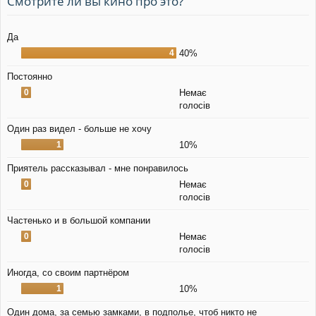
Смотрите ли вы кино про это?
уп
Да
4
40%
Постоянно
0
Немає
голосів
Один раз видел - больше не хочу
1
10%
Приятель рассказывал - мне понравилось
0
Немає
голосів
Частенько и в большой компании
0
Немає
голосів
Иногда, со своим партнёром
1
10%
Один дома, за семью замками, в подполье, чтоб никто не