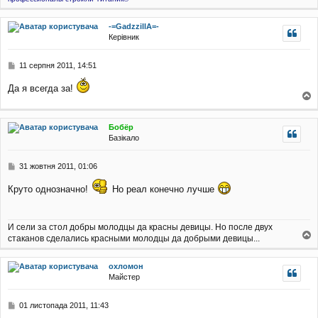
л
о
е
г
н
-=GadzzillA=-
о
н
Керівник
р
я
и
П
11 серпня 2011, 14:51
о
в
Да я всегда за!
і
о
д
о
г
Бобёр
м
о
Базікало
л
р
е
и
н
П
31 жовтня 2011, 01:06
н
о
я
в
Круто однозначно!
Но реал конечно лучше
і
д
о
И сели за стол добры молодцы да красны девицы. Но после двух
м
стаканов сделались красными молодцы да добрыми девицы...
л
о
е
г
н
охломон
о
н
Майстер
р
я
и
П
01 листопада 2011, 11:43
о