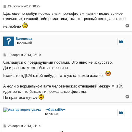
и
н
П
24 лютого 2012, 18:29
я
о
Щас еще попробуй нормальный порнофильм найти - везде всякое
в
галимотье, никакой тебе романтики, только грязный секс , а я такое
і
д
не люблю
о
о
м
г
л
Baronessa
о
е
Новенький
р
н
и
н
я
П
10 серпня 2013, 23:10
о
Соглашусь с предыдущими постами. Это явно не искусство.
в
Да и разным может быть такое кино.
і
д
Если это БДСМ какой-нибудь - это уж слишком жестко
о
м
л
А если о нормальном акте человеческих отношений между М и Ж
е
идет речь - то бывают и нормальные фильмы.
н
Но практика лучше
н
о
я
г
-=GadzzillA=-
о
Керівник
р
и
П
23 серпня 2013, 21:14
о