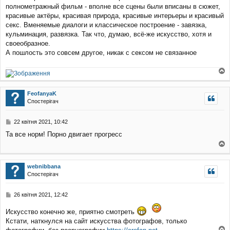
е
полнометражный фильм - вполне все сцены были вписаны в сюжет,
н
красивые актёры, красивая природа, красивые интерьеры и красивый
н
секс. Вменяемые диалоги и классическое построение - завязка,
я
кульминация, развязка. Так что, думаю, всё-же искусство, хотя и
своеобразное.
А пошлость это совсем другое, никак с сексом не связанное
о
г
FeofanyaK
о
Спостерігач
р
и
П
22 квітня 2021, 10:42
о
Та все норм! Порно двигает прогресс
в
і
о
д
о
г
webnibbana
м
о
Спостерігач
л
р
е
и
н
П
26 квітня 2021, 12:42
н
о
я
в
Искусство конечно же, приятно смотреть
і
Кстати, наткнулся на сайт искусства фотографов, только
д