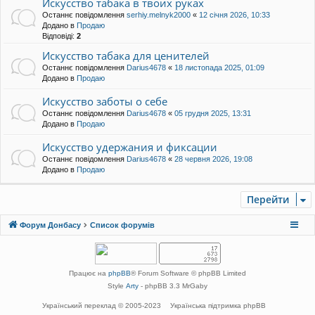
Искусство табака в твоих руках
Останнє повідомлення
serhiy.melnyk2000
«
12 січня 2026, 10:33
Додано в
Продаю
Відповіді:
2
Искусство табака для ценителей
Останнє повідомлення
Darius4678
«
18 листопада 2025, 01:09
Додано в
Продаю
Искусство заботы о себе
Останнє повідомлення
Darius4678
«
05 грудня 2025, 13:31
Додано в
Продаю
Искусство удержания и фиксации
Останнє повідомлення
Darius4678
«
28 червня 2026, 19:08
Додано в
Продаю
Перейти
Форум Донбасу
Список форумів
Працює на
phpBB
® Forum Software © phpBB Limited
Style
Arty
- phpBB 3.3 MrGaby
Український переклад © 2005-2023
Українська підтримка phpBB