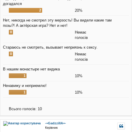
догадался
2
20%
Нет, никогда не смотрел эту мерзость! Вы видели какие там
позы?! А актёрская игра? Нет и нет!
0
Немає
голосів
Стараюсь не смотреть, вызывает неприязнь к сексу.
0
Немає
голосів
В нашем монастыре нет видика
1
10%
Ненавижу и неприемлю!
1
10%
Всього голосів:
10
-=GadzzillA=-
Керівник