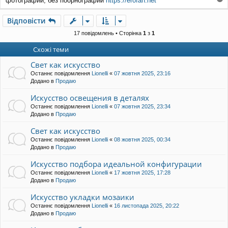
фотографии, без поорнографии
https://erofan.net
о
о
м
г
л
Відповісти
о
е
р
н
17 повідомлень • Сторінка
1
з
1
и
н
Схожі теми
я
Свет как искусство
Останнє повідомлення
Lionelli
«
07 жовтня 2025, 23:16
Додано в
Продаю
Искусство освещения в деталях
Останнє повідомлення
Lionelli
«
07 жовтня 2025, 23:34
Додано в
Продаю
Свет как искусство
Останнє повідомлення
Lionelli
«
08 жовтня 2025, 00:34
Додано в
Продаю
Искусство подбора идеальной конфигурации
Останнє повідомлення
Lionelli
«
17 жовтня 2025, 17:28
Додано в
Продаю
Искусство укладки мозаики
Останнє повідомлення
Lionelli
«
16 листопада 2025, 20:22
Додано в
Продаю