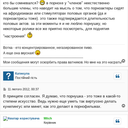
кто бы сомневался?
в порнохе у "членов" неестественно
в
і
большие члены, что наводит на мысль о том, что порноактеры сидят
д
на афродизиаках или стимуляторах половых органов (да и
о
порноактрисы тоже). это также подтверждается длительностью
м
половых актов. за эти моменты я и не люблю порнушку, но
л
некоторые ролики все же приятно посмотреть, для поднятия
е
н
"настроения"
н
я
Вотка - ето концентрированное, негазированное пиво.
А еще она вкусная!
----------------------------------------------------------------------
Мои сообщения могут оскорбить права ватников. Но мне на это насрать!
о
г
Катикула
о
Постійний гість
р
и
П
11 лютого 2012, 00:37
о
В принципе согласен. Я думаю, что порнушка - это тоже в какой-то
в
степени искусство. Ведь нужно еще уметь так виртуозно делать
і
д
кунилингус или минет, как это делают в порнофильмах.
о
о
м
г
Mitch
л
о
Керівник
е
р
н