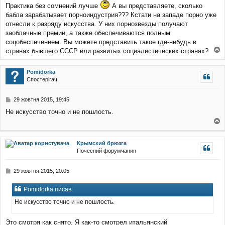
в
Практика без сомнений лучше
А вы представляете, сколько
і
бабла зарабатывает порноиндустрия??? Кстати на западе порно уже
д
отнесли к разряду искусства. У них порнозвезды получают
о
заоблачные премии, а также обеспечиваются полным
м
соцобеспечением. Вы можете представить такое где-нибудь в
л
е
странах бывшего СССР или развитых социалистических странах?
н
о
н
г
я
Pomidorka
о
Спостерігач
р
и
П
29 жовтня 2015, 19:45
о
Не искусство точно и не пошлость.
в
і
о
д
о
г
Крымский брюзга
м
о
Почесний форумчанин
л
р
е
и
н
П
29 жовтня 2015, 20:05
н
о
я
в
Pomidorka писав:
і
д
Не искусство точно и не пошлость.
о
м
Это смотря как снято. Я как-то смотрел итальянский
л