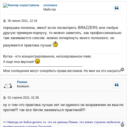
г
охломон
о
Майстер
р
и
П
30 липня 2011, 12:18
о
порнушка полезна, имхо! если посмотреть BRAZZERS или любую
в
другую премиум-порнуху, то можно заметить, как профессионально
і
д
там занимаются сексом. можно почерпнуть много полезного. но
о
разумеется практика лучше
м
л
е
Вотка - ето концентрированное, негазированное пиво.
н
А еще она вкусная!
н
----------------------------------------------------------------------
я
Мои сообщения могут оскорбить права ватников. Но мне на это насрать!
о
г
Римма
о
Базікало
р
и
П
01 серпня 2011, 01:36
о
ну о том что практика лучше нет ни единого не возражения ни мысли
в
против!!! так все бегом заниматься практикой!!!
і
д
о
>>
Никогда не бойся делать то, что не умеешь.Помни, что ковчег строили любители, а
м
профессионалы строили Титаник©