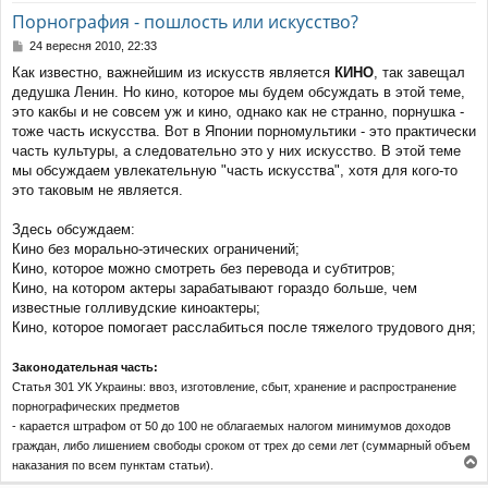
Порнография - пошлость или искусство?
П
24 вересня 2010, 22:33
о
Как известно, важнейшим из искусств является
КИНО
, так завещал
в
дедушка Ленин. Но кино, которое мы будем обсуждать в этой теме,
і
д
это какбы и не совсем уж и кино, однако как не странно, порнушка -
о
тоже часть искусства. Вот в Японии порномультики - это практически
м
часть культуры, а следовательно это у них искусство. В этой теме
л
мы обсуждаем увлекательную "часть искусства", хотя для кого-то
е
это таковым не является.
н
н
я
Здесь обсуждаем:
Кино без морально-этических ограничений;
Кино, которое можно смотреть без перевода и субтитров;
Кино, на котором актеры зарабатывают гораздо больше, чем
известные голливудские киноактеры;
Кино, которое помогает расслабиться после тяжелого трудового дня;
Законодательная часть:
Статья 301 УК Украины: ввоз, изготовление, сбыт, хранение и распространение
порнографических предметов
- карается штрафом от 50 до 100 не облагаемых налогом минимумов доходов
граждан, либо лишением свободы сроком от трех до семи лет (суммарный объем
наказания по всем пунктам статьи).
о