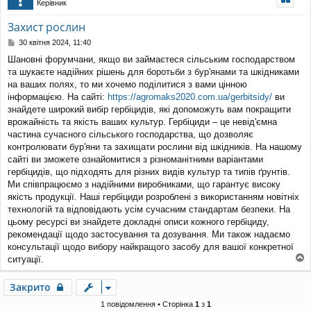
Керівник
уп
Захист рослин
П
30 квітня 2024, 11:40
о
Шановні форумчани, якщо ви займаєтеся сільським господарством
в
та шукаєте надійних рішень для боротьби з бур'янами та шкідниками
і
д
на ваших полях, то ми хочемо поділитися з вами цінною
о
інформацією. На сайті:
https://agromaks2020.com.ua/gerbitsidy/
ви
м
знайдете широкий вибір гербіцидів, які допоможуть вам покращити
л
врожайність та якість ваших культур. Гербіциди – це невід'ємна
е
частина сучасного сільського господарства, що дозволяє
н
н
контролювати бур'яни та захищати рослини від шкідників. На нашому
я
сайті ви зможете ознайомитися з різноманітними варіантами
гербіцидів, що підходять для різних видів культур та типів ґрунтів.
Ми співпрацюємо з надійними виробниками, що гарантує високу
якість продукції. Наші гербіциди розроблені з використанням новітніх
технологій та відповідають усім сучасним стандартам безпеки. На
цьому ресурсі ви знайдете докладні описи кожного гербіциду,
рекомендації щодо застосування та дозування. Ми також надаємо
консультації щодо вибору найкращого засобу для вашої конкретної
ситуації.
о
г
Закрито
о
р
1 повідомлення • Сторінка
1
з
1