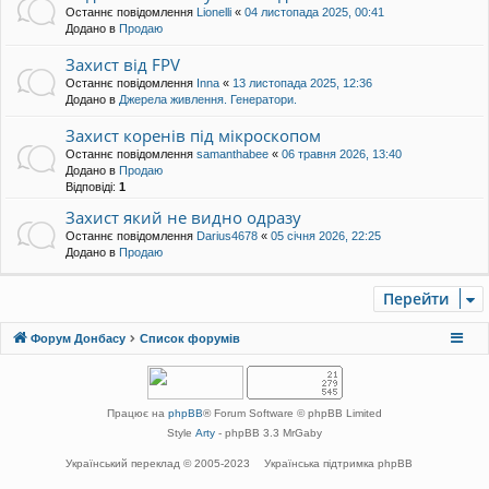
Останнє повідомлення
Lionelli
«
04 листопада 2025, 00:41
Додано в
Продаю
Захист від FPV
Останнє повідомлення
Inna
«
13 листопада 2025, 12:36
Додано в
Джерела живлення. Генератори.
Захист коренів під мікроскопом
Останнє повідомлення
samanthabee
«
06 травня 2026, 13:40
Додано в
Продаю
Відповіді:
1
Захист який не видно одразу
Останнє повідомлення
Darius4678
«
05 січня 2026, 22:25
Додано в
Продаю
Перейти
Форум Донбасу
Список форумів
Працює на
phpBB
® Forum Software © phpBB Limited
Style
Arty
- phpBB 3.3 MrGaby
Український переклад © 2005-2023
Українська підтримка phpBB