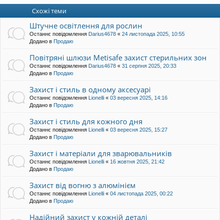
и
Схожі теми
Штучне освітлення для рослин
Останнє повідомлення
Darius4678
«
24 листопада 2025, 10:55
Додано в
Продаю
Повітряні шлюзи Metisafe захист стерильних зон
Останнє повідомлення
Darius4678
«
31 серпня 2025, 20:33
Додано в
Продаю
Захист і стиль в одному аксесуарі
Останнє повідомлення
Lionelli
«
03 вересня 2025, 14:16
Додано в
Продаю
Захист і стиль для кожного дня
Останнє повідомлення
Lionelli
«
03 вересня 2025, 15:27
Додано в
Продаю
Захист і матеріали для зварювальників
Останнє повідомлення
Lionelli
«
16 жовтня 2025, 21:42
Додано в
Продаю
Захист від вогню з алюмінієм
Останнє повідомлення
Lionelli
«
04 листопада 2025, 00:22
Додано в
Продаю
Надійний захист у кожній деталі