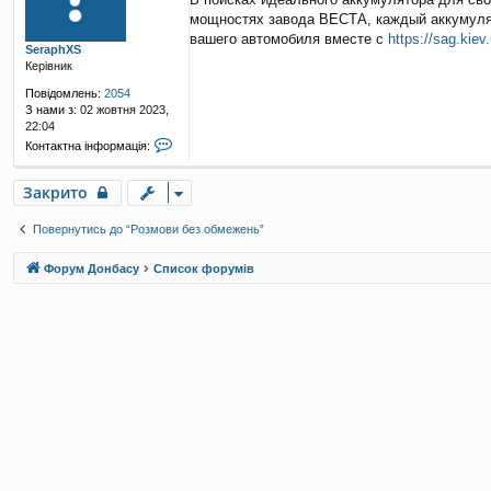
в
мощностях завода ВЕСТА, каждый аккумулят
і
д
вашего автомобиля вместе с
https://sag.kiev
SeraphXS
о
Керівник
м
л
Повідомлень:
2054
е
З нами з:
02 жовтня 2023,
н
22:04
н
К
Контактна інформація:
я
о
н
Закрито
т
а
к
Повернутись до “Розмови без обмежень”
т
н
Форум Донбасу
Список форумів
а
і
н
ф
о
р
м
а
ц
і
я
к
о
р