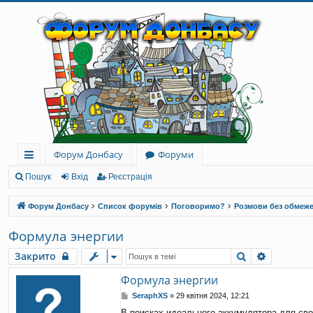
Форум Донбасу
Форуми
ви
Пошук
Вхід
Реєстрація
дк
Форум Донбасу
Список форумів
Поговоримо?
Розмови без обмеж
и
Формула энергии
й
Пошук
Розшире
Закрито
до
Формула энергии
ст
П
SeraphXS
»
29 квітня 2024, 12:21
уп
о
В поисках идеального аккумулятора для сво