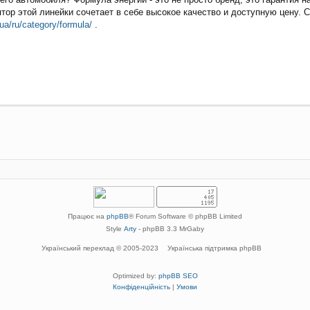
ор этой линейки сочетает в себе высокое качество и доступную цену. 
.ua/ru/category/formula/
.
Працює на
phpBB
® Forum Software © phpBB Limited
Style
Arty
- phpBB 3.3 MrGaby
Український переклад © 2005-2023
Українська підтримка phpBB
Optimized by:
phpBB SEO
Конфіденційність
|
Умови