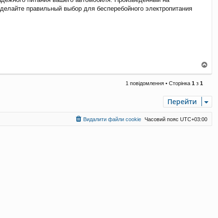
Сделайте правильный выбор для бесперебойного электропитания
Д
о
г
1 повідомлення • Сторінка
1
з
1
о
р
Перейти
и
Видалити файли cookie
Часовий пояс
UTC+03:00