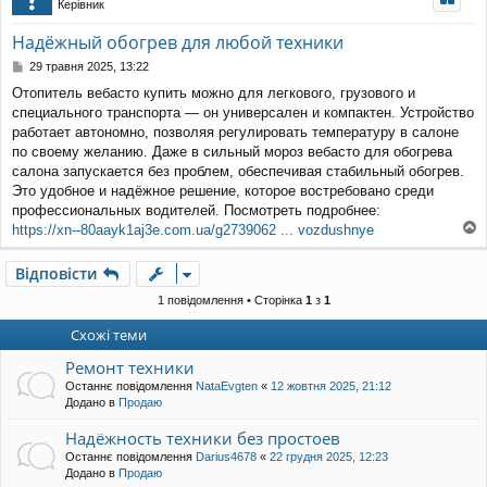
Керівник
уп
Надёжный обогрев для любой техники
П
29 травня 2025, 13:22
о
Отопитель вебасто купить можно для легкового, грузового и
в
специального транспорта — он универсален и компактен. Устройство
і
д
работает автономно, позволяя регулировать температуру в салоне
о
по своему желанию. Даже в сильный мороз вебасто для обогрева
м
салона запускается без проблем, обеспечивая стабильный обогрев.
л
Это удобное и надёжное решение, которое востребовано среди
е
профессиональных водителей. Посмотреть подробнее:
н
н
https://xn--80aayk1aj3e.com.ua/g2739062 ... vozdushnye
о
я
г
Відповісти
о
р
1 повідомлення • Сторінка
1
з
1
и
Схожі теми
Ремонт техники
Останнє повідомлення
NataEvgten
«
12 жовтня 2025, 21:12
Додано в
Продаю
Надёжность техники без простоев
Останнє повідомлення
Darius4678
«
22 грудня 2025, 12:23
Додано в
Продаю