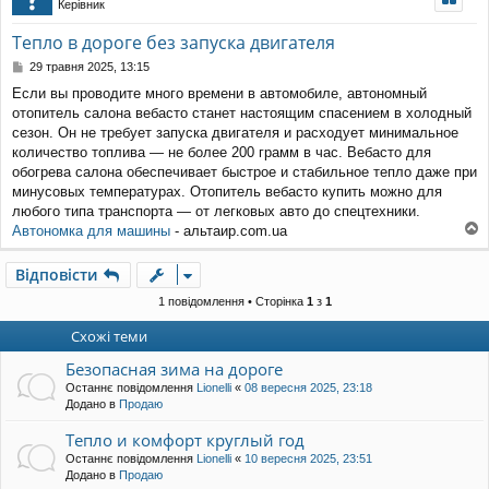
Керівник
уп
Тепло в дороге без запуска двигателя
П
29 травня 2025, 13:15
о
Если вы проводите много времени в автомобиле, автономный
в
отопитель салона вебасто станет настоящим спасением в холодный
і
д
сезон. Он не требует запуска двигателя и расходует минимальное
о
количество топлива — не более 200 грамм в час. Вебасто для
м
обогрева салона обеспечивает быстрое и стабильное тепло даже при
л
минусовых температурах. Отопитель вебасто купить можно для
е
любого типа транспорта — от легковых авто до спецтехники.
н
н
Автономка для машины
- альтаир.com.ua
о
я
г
Відповісти
о
р
1 повідомлення • Сторінка
1
з
1
и
Схожі теми
Безопасная зима на дороге
Останнє повідомлення
Lionelli
«
08 вересня 2025, 23:18
Додано в
Продаю
Тепло и комфорт круглый год
Останнє повідомлення
Lionelli
«
10 вересня 2025, 23:51
Додано в
Продаю