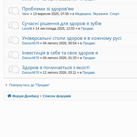
и
Проблеми зі здоров’ям
с
т
Varic
»
13 вересня 2025, 07:05
» в
Медицина. Лікування. Спорт.
у
в
Сучасні рішення для здоров я зубів
а
Lionelli
»
14 листопада 2025, 12:02
» в
Продаю
ч
а
Універсальні столи здоров я в кожному русі
D
Darius4678
»
04 лютого 2026, 00:54
» в
Продаю
a
r
Інвестиція в себе та своє здоров я
i
Darius4678
»
04 лютого 2026, 01:33
» в
Продаю
u
s
Здоров я починається з якості
4
6
Darius4678
»
12 лютого 2026, 03:11
» в
Продаю
7
8
Повернутись до “Продаю”
Форум Донбасу
Список форумів