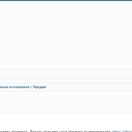
альні оголошення
Продаю
рений пошук
логічному лікуванні. Детальніше про наші послуги за посиланням:
https://dna