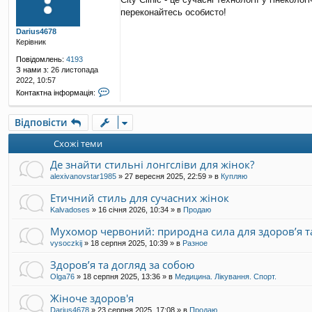
в
переконайтесь особисто!
і
д
Darius4678
о
Керівник
м
л
Повідомлень:
4193
е
З нами з:
26 листопада
н
2022, 10:57
н
К
Контактна інформація:
я
о
н
Відповісти
т
а
Схожі теми
к
т
Де знайти стильні лонгсліви для жінок?
н
а
alexivanovstar1985
»
27 вересня 2025, 22:59
» в
Купляю
і
н
Етичний стиль для сучасних жінок
ф
Kalvadoses
»
16 січня 2026, 10:34
» в
Продаю
о
р
Мухомор червоний: природна сила для здоров’я та
м
vysoczkij
»
18 серпня 2025, 10:39
» в
Разное
а
ц
Здоров’я та догляд за собою
і
Olga76
»
18 серпня 2025, 13:36
» в
Медицина. Лікування. Спорт.
я
к
Жіноче здоров'я
о
р
Darius4678
»
23 серпня 2025, 17:08
» в
Продаю