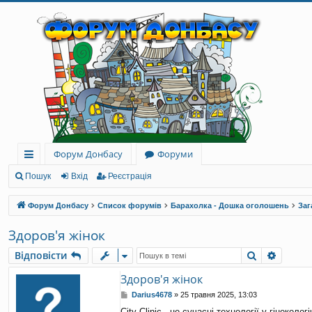
Форум Донбасу
Форуми
ви
Пошук
Вхід
Реєстрація
дк
Форум Донбасу
Список форумів
Барахолка - Дошка оголошень
Заг
и
Здоров'я жінок
й
Пошук
Розши
Відповісти
до
Здоров'я жінок
ст
П
Darius4678
»
25 травня 2025, 13:03
уп
о
City Clinic - це сучасні технології у гінеко