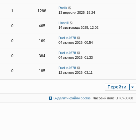
Rodik
1
1288
13 вересня 2025, 19:24
Lionelli
0
465
14 листопада 2025, 12:02
Darius4678
0
169
04 лютого 2026, 00:54
Darius4678
0
384
04 лютого 2026, 01:33
Darius4678
0
185
12 лютого 2026, 03:11
Перейти
Видалити файли cookie
Часовий пояс
UTC+03:00