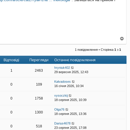
Д
о
г
1 повідомлення • Сторінка
1
з
1
о
р
Відповіді
Перегляди
Останнє повідомлення
и
hryniuk402
1
2463
29 вересня 2025, 12:43
Kalvadoses
0
109
16 січня 2026, 10:34
vysoczkij
0
1758
18 серпня 2025, 10:39
Olga76
0
1300
18 серпня 2025, 13:36
Darius4678
0
518
23 серпня 2025, 17:08