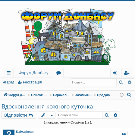
Форум Донбасу
Пошу
Р
ви
о
хі
еє
Вхід
Реєстрація
дк
ру
д
ст
П
Форум Донбасу
Список форумів
Барахолка - Дошка оголошень
Загальні оголошення
Продаю
и
м
ра
о
Вдосконалення кожного куточка
ш
й
и
ці
Пошук
Розшир
Відповісти
у
до
я
к
1 повідомлення • Сторінка
1
з
1
ст
Kalvadoses