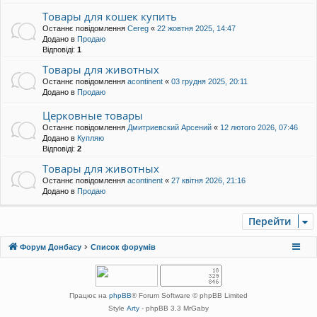
Товары для кошек купить
Останнє повідомлення
Cereg
«
22 жовтня 2025, 14:47
Додано в
Продаю
Відповіді:
1
Товары для животных
Останнє повідомлення
acontinent
«
03 грудня 2025, 20:11
Додано в
Продаю
Церковные товары
Останнє повідомлення
Дмитриевский Арсений
«
12 лютого 2026, 07:46
Додано в
Купляю
Відповіді:
2
Товары для животных
Останнє повідомлення
acontinent
«
27 квітня 2026, 21:16
Додано в
Продаю
Перейти
Форум Донбасу
Список форумів
Працює на
phpBB
® Forum Software © phpBB Limited
Style
Arty
- phpBB 3.3 MrGaby