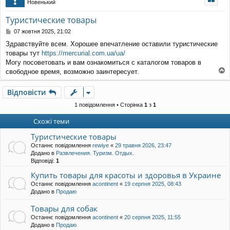
Новенький
уп
Туристические товары
П
07 жовтня 2025, 21:02
о
Здравствуйте всем. Хорошее впечатление оставили туристические
в
товары тут
https://mercurial.com.ua/ua/
і
д
Могу посоветовать и вам ознакомиться с каталогом товаров в
о
свободное время, возможно заинтересует.
м
о
л
г
Відповісти
е
о
н
р
1 повідомлення • Сторінка
1
з
1
н
и
я
Схожі теми
Туристические товары
Останнє повідомлення
rewiye
«
29 травня 2026, 23:47
Додано в
Развлечения. Туризм. Отдых.
Відповіді:
1
Купить товары для красоты и здоровья в Украине
Останнє повідомлення
acontinent
«
19 серпня 2025, 08:43
Додано в
Продаю
Товары для собак
Останнє повідомлення
acontinent
«
20 серпня 2025, 11:55
Додано в
Продаю