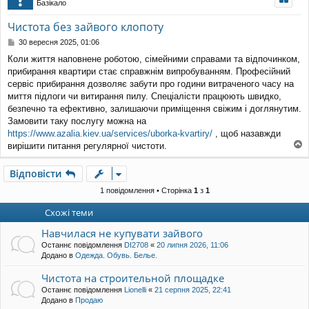
Базікало
уп
Чистота без зайвого клопоту
П
30 вересня 2025, 01:06
о
Коли життя наповнене роботою, сімейними справами та відпочинком,
в
прибирання квартири стає справжнім випробуванням. Професійний
і
д
сервіс прибирання дозволяє забути про години витраченого часу на
о
миття підлоги чи витирання пилу. Спеціалісти працюють швидко,
м
безпечно та ефективно, залишаючи приміщення свіжим і доглянутим.
л
Замовити таку послугу можна на
е
https://www.azalia.kiev.ua/services/uborka-kvartiry/
, щоб назавжди
н
н
вирішити питання регулярної чистоти.
о
я
г
Відповісти
о
р
1 повідомлення • Сторінка
1
з
1
и
Схожі теми
Навчилася не купувати зайвого
Останнє повідомлення
DI2708
«
20 липня 2026, 11:06
Додано в
Одежда. Обувь. Белье.
Чистота на строительной площадке
Останнє повідомлення
Lionelli
«
21 серпня 2025, 22:41
Додано в
Продаю