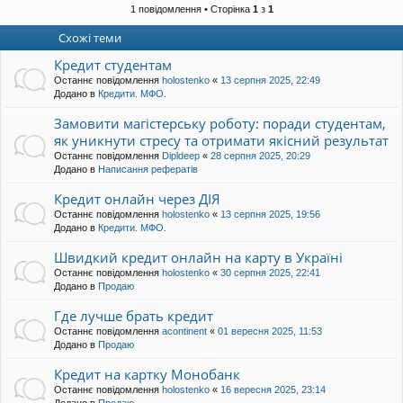
р
1 повідомлення • Сторінка
1
з
1
и
Схожі теми
Кредит студентам
Останнє повідомлення
holostenko
«
13 серпня 2025, 22:49
Додано в
Кредити. МФО.
Замовити магістерську роботу: поради студентам,
як уникнути стресу та отримати якісний результат
Останнє повідомлення
Dipldeep
«
28 серпня 2025, 20:29
Додано в
Написання рефератів
Кредит онлайн через ДІЯ
Останнє повідомлення
holostenko
«
13 серпня 2025, 19:56
Додано в
Кредити. МФО.
Швидкий кредит онлайн на карту в Україні
Останнє повідомлення
holostenko
«
30 серпня 2025, 22:41
Додано в
Продаю
Где лучше брать кредит
Останнє повідомлення
acontinent
«
01 вересня 2025, 11:53
Додано в
Продаю
Кредит на картку Монобанк
Останнє повідомлення
holostenko
«
16 вересня 2025, 23:14