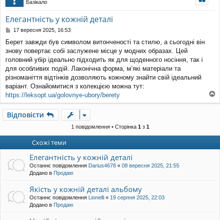
Базікало
уп
Елегантність у кожній деталі
П
17 вересня 2025, 16:53
о
Берет завжди був символом витонченості та стилю, а сьогодні він
в
знову повертає собі заслужене місце у модних образах. Цей
і
д
головний убір ідеально підходить як для щоденного носіння, так і
о
для особливих подій. Лаконічна форма, м’які матеріали та
м
різноманіття відтінків дозволяють кожному знайти свій ідеальний
л
варіант. Ознайомитися з колекцією можна тут:
е
https://leksopt.ua/golovnye-ubory/berety
н
о
н
г
я
Відповісти
о
р
1 повідомлення • Сторінка
1
з
1
и
Схожі теми
Елегантність у кожній деталі
Останнє повідомлення
Darius4678
«
08 вересня 2025, 21:55
Додано в
Продаю
Якість у кожній деталі альбому
Останнє повідомлення
Lionelli
«
19 серпня 2025, 22:03
Додано в
Продаю