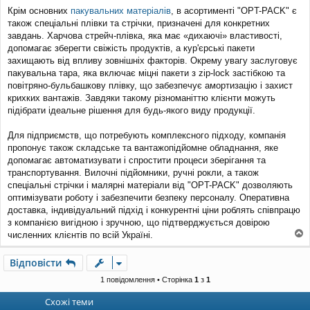
Крім основних
пакувальних матеріалів
, в асортименті "OPT-PACK" є
також спеціальні плівки та стрічки, призначені для конкретних
завдань. Харчова стрейч-плівка, яка має «дихаючі» властивості,
допомагає зберегти свіжість продуктів, а кур'єрські пакети
захищають від впливу зовнішніх факторів. Окрему увагу заслуговує
пакувальна тара, яка включає міцні пакети з zip-lock застібкою та
повітряно-бульбашкову плівку, що забезпечує амортизацію і захист
крихких вантажів. Завдяки такому різноманіттю клієнти можуть
підібрати ідеальне рішення для будь-якого виду продукції.
Для підприємств, що потребують комплексного підходу, компанія
пропонує також складське та вантажопідйомне обладнання, яке
допомагає автоматизувати і спростити процеси зберігання та
транспортування. Вилочні підйомники, ручні рокли, а також
спеціальні стрічки і малярні матеріали від "OPT-PACK" дозволяють
оптимізувати роботу і забезпечити безпеку персоналу. Оперативна
доставка, індивідуальний підхід і конкурентні ціни роблять співпрацю
з компанією вигідною і зручною, що підтверджується довірою
численних клієнтів по всій Україні.
о
г
Відповісти
о
р
1 повідомлення • Сторінка
1
з
1
и
Схожі теми