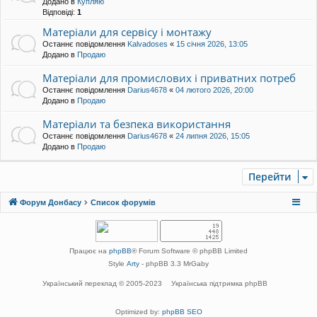
Додано в
Купляю
Відповіді:
1
Матеріали для сервісу і монтажу
Останнє повідомлення
Kalvadoses
«
15 січня 2026, 13:05
Додано в
Продаю
Матеріали для промислових і приватних потреб
Останнє повідомлення
Darius4678
«
04 лютого 2026, 20:00
Додано в
Продаю
Матеріали та безпека використання
Останнє повідомлення
Darius4678
«
24 липня 2026, 15:05
Додано в
Продаю
Перейти
Форум Донбасу
Список форумів
Працює на
phpBB
® Forum Software © phpBB Limited
Style
Arty
- phpBB 3.3 MrGaby
Український переклад © 2005-2023
Українська підтримка phpBB
Optimized by:
phpBB SEO