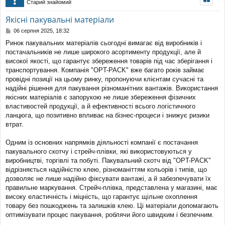
Старий знайомий
уп
Якісні пакувальні матеріали
П
06 серпня 2025, 18:32
о
Ринок пакувальних матеріалів сьогодні вимагає від виробників і
в
постачальників не лише широкого асортименту продукції, але й
і
д
високої якості, що гарантує збереження товарів під час зберігання і
о
транспортування. Компанія "OPT-PACK" вже багато років займає
м
провідні позиції на цьому ринку, пропонуючи клієнтам сучасні та
л
надійні рішення для пакування різноманітних вантажів. Використання
е
якісних матеріалів є запорукою не лише збереження фізичних
н
н
властивостей продукції, а й ефективності всього логістичного
я
ланцюга, що позитивно впливає на бізнес-процеси і знижує ризики
втрат.
Одним із основних напрямків діяльності компанії є постачання
пакувального скотчу і стрейч-плівки, які використовуються у
виробництві, торгівлі та побуті. Пакувальний скотч від "OPT-PACK"
відрізняється надійністю клею, різноманіттям кольорів і типів, що
дозволяє не лише надійно фіксувати вантажі, а й забезпечувати їх
правильне маркування. Стрейч-плівка, представлена у магазині, має
високу еластичність і міцність, що гарантує щільне охоплення
товару без пошкоджень та залишків клею. Ці матеріали допомагають
оптимізувати процес пакування, роблячи його швидким і безпечним.