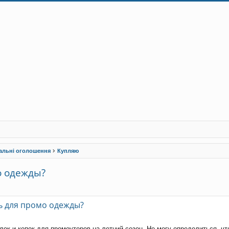
альні оголошення
Купляю
о одежды?
рений пошук
ь для промо одежды?
к и кепок для промоутеров на летний сезон. Не могу определиться, чт