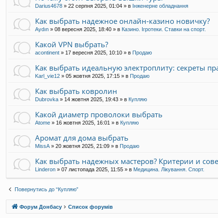
м
Darius4678
»
22 серпня 2025, 01:04
в
» в
Інженерне обладнання
а
а
ц
Как выбрать надежное онлайн-казино новичку?
ч
і
а
Aydın
»
08 вересня 2025, 18:40
» в
Казино. Ігротеки. Ставки на спорт.
я
t
к
Какой VPN выбрать?
a
о
r
р
acontinent
»
17 вересня 2025, 10:10
» в
Продаю
a
и
s
Как выбрать идеальную электроплиту: секреты п
с
s
т
Karl_vie12
»
05 жовтня 2025, 17:15
» в
Продаю
m
у
i
в
Как выбрать ковролин
t
а
Dubrovka
»
14 жовтня 2025, 19:43
» в
Купляю
h
ч
8
а
Какой диаметр проволоки выбрать
7
y
Atome
»
16 жовтня 2025, 16:01
» в
Купляю
u
r
Аромат для дома выбрать
i
MissA
»
20 жовтня 2025, 21:09
» в
Продаю
i
b
Как выбрать надежных мастеров? Критерии и сов
r
a
Linderon
»
07 листопада 2025, 11:55
» в
Медицина. Лікування. Спорт.
v
e
Повернутись до “Купляю”
4
2
Форум Донбасу
Список форумів