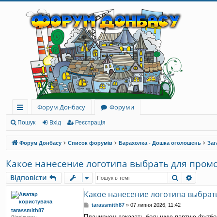
Форум Донбасу
Форуми
ви
Пошук
Вхід
Реєстрація
дк
Форум Донбасу
Список форумів
Барахолка - Дошка оголошень
Заг
и
Какое нанесение логотипа выбрать для пром
й
Пошук
Розши
Відповісти
до
Какое нанесение логотипа выбрат
ст
П
tarassmith87
»
07 липня 2026, 11:42
tarassmith87
уп
о
Планируем заказать большую партию футболо