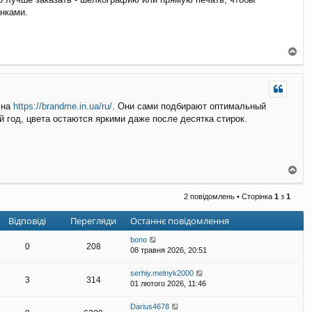
нками.
Д
о
г
о
р
 на
https://brandme.in.ua/ru/
. Они сами подбирают оптимальный
и
 год, цвета остаются яркими даже после десятка стирок.
Д
о
г
2 повідомлень • Сторінка
1
з
1
о
р
Відповіді
Перегляди
Останнє повідомлення
и
bono
0
208
08 травня 2026, 20:51
serhiy.melnyk2000
3
314
01 лютого 2026, 11:46
Darius4678