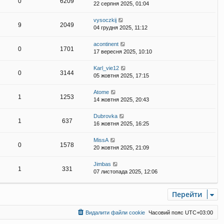
0
6209
22 серпня 2025, 01:04
vysoczkij
9
2049
04 грудня 2025, 11:12
acontinent
0
1701
17 вересня 2025, 10:10
Karl_vie12
0
3144
05 жовтня 2025, 17:15
Atome
1
1253
14 жовтня 2025, 20:43
Dubrovka
1
637
16 жовтня 2025, 16:25
MissA
0
1578
20 жовтня 2025, 21:09
Jimbas
1
331
07 листопада 2025, 12:06
Перейти
Видалити файли cookie
Часовий пояс
UTC+03:00