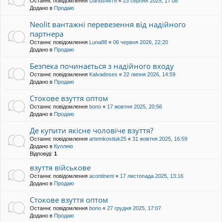
Останнє повідомлення
Darius4678
«
23 серпня 2025, 17:08
Додано в
Продаю
Neolit вантажні перевезення від надійного
партнера
Останнє повідомлення
Luna88
«
06 червня 2026, 22:20
Додано в
Продаю
Безпека починається з надійного входу
Останнє повідомлення
Kalvadoses
«
22 липня 2026, 14:59
Додано в
Продаю
Стокове взуття оптом
Останнє повідомлення
bono
«
17 жовтня 2025, 20:56
Додано в
Продаю
Де купити якісне чоловіче взуття?
Останнє повідомлення
artemkostiuk25
«
31 жовтня 2025, 16:59
Додано в
Купляю
Відповіді:
1
взуття військове
Останнє повідомлення
acontinent
«
17 листопада 2025, 13:16
Додано в
Продаю
Стокове взуття оптом
Останнє повідомлення
bono
«
27 грудня 2025, 17:07
Додано в
Продаю