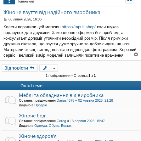
Новенький
уп
Жіноче взуття від надійного виробника
П
06 липня 2026, 16:36
о
Колеги порадили цей магазин
https://tapuli.shop/
коли шукав
в
подарунок для дружини. Замовлення оформив без проблем, а
і
д
консультант допоміг уточнити необхідний розмір. Після примірки
о
дружина сказала, що взуття дуже зручне та добре сидить на нозі.
м
Матеріали якісні, вигляд повністю відповідає фотографіям. Хороший
л
сервіс і великий вибір моделей залишили позитивне враження.
е
о
н
г
н
Відповісти
о
я
р
1 повідомлення • Сторінка
1
з
1
и
Схожі теми
Меблі та обладнання від виробника
Останнє повідомлення
Darius4678
«
02 жовтня 2025, 21:28
Додано в
Продаю
Жіноче боді.
Останнє повідомлення
Cereg
«
13 серпня 2025, 15:47
Додано в
Одежда. Обувь. Белье.
Жіноче здоров'я