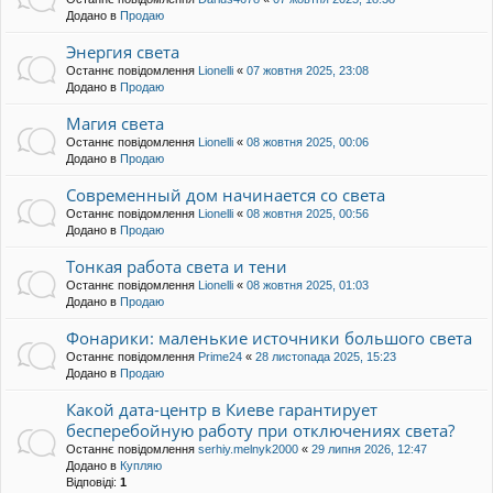
Додано в
Продаю
Энергия света
Останнє повідомлення
Lionelli
«
07 жовтня 2025, 23:08
Додано в
Продаю
Магия света
Останнє повідомлення
Lionelli
«
08 жовтня 2025, 00:06
Додано в
Продаю
Современный дом начинается со света
Останнє повідомлення
Lionelli
«
08 жовтня 2025, 00:56
Додано в
Продаю
Тонкая работа света и тени
Останнє повідомлення
Lionelli
«
08 жовтня 2025, 01:03
Додано в
Продаю
Фонарики: маленькие источники большого света
Останнє повідомлення
Prime24
«
28 листопада 2025, 15:23
Додано в
Продаю
Какой дата-центр в Киеве гарантирует
бесперебойную работу при отключениях света?
Останнє повідомлення
serhiy.melnyk2000
«
29 липня 2026, 12:47
Додано в
Купляю
Відповіді:
1