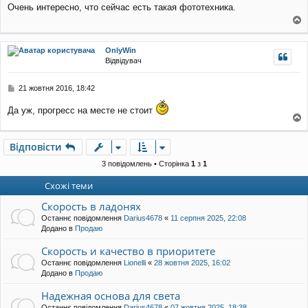
Очень интересно, что сейчас есть такая фототехника.
в
і
о
д
о
г
OnlyWin
м
о
Відвідувач
л
р
е
и
н
П
21 жовтня 2016, 18:42
н
о
я
в
Да уж, прогресс на месте не стоит
і
о
д
о
г
Відповісти
м
о
л
р
3 повідомлень • Сторінка
1
з
1
е
и
н
Схожі теми
н
я
Скорость в ладонях
Останнє повідомлення
Darius4678
«
11 серпня 2025, 22:08
Додано в
Продаю
Скорость и качество в приоритете
Останнє повідомлення
Lionelli
«
28 жовтня 2025, 16:02
Додано в
Продаю
Надежная основа для света
Останнє повідомлення
Darius4678
«
07 жовтня 2025, 18:38