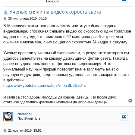
Базікало
уп
Ученые сняли на видео скорость света
П
26 листопада 2015, 05:15
о
В Массачусетском технологическом институте была создана
в
видеокамера, способная снимать видео со скоростью один триллион
і
д
кадров в секунду, что примерно в 42 миллиона раз быстрее, чем
о
обычная кинокамера, снимающая со скоростью 24 кадра в секунду.
м
л
Ученые провели уникальный эксперимент, в результате которого им
е
удалось запечатлеть на камеру движущийся фотон света. Никогда
н
н
ранее не удавалось заснять фотоны на видеокамеру. Этот
я
уникальный научный прорыв позволит иначе взглянуть на всю
научную индустрию, ведь впервые удалось заснять скорость света
в действии.
http://www.youtube.com/watch?v=7Z8EtlBe8Ts
И сели за стол добры молодцы да красны девицы. Но после двух
стаканов сделались красными молодцы да добрыми девицы...
о
г
Natasha3
о
Постійний гість
р
и
П
21 жовтня 2016, 15:51
о