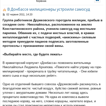
Керівник
уп
В Донбассе милиционеры устроили самосуд
П
02 червня 2011, 14:20
о
Группа работников Дружковского горотдела милиции, прибыв в
в
соседнее село - Николайполье, расположенное на землях
і
д
Константиновского района, учинила самосуд над местными
о
парнями. Обвинив их, с подачи местных властей, в кражах
м
металлоизделий с частных подворий, «анискины» силовым
л
методом принудили пацанов подписать заготовленные
е
протоколы с признаниями своей вины.
н
н
я
«Выбирайте место, где будете лежать»
В краматорский корпункт «Донбасса» позвонила жительница
Николайполья Людмила Архипова. «Помогите найти управу на горе-
милиционеров! - прокричала в трубку читательница. - Они избили
моего сына и еще нескольких ребят».
Одно из отделений бывшего совхоза «Дружковский» раскинулось в
благодатном месте: чистый воздух, буйство свежей зелени, ровные
улочки с аккуратными домами. Несколько лет назад здесь
процветало животноводство. Но едва из комплекса вывели
последнюю корову, на него, словно коршуны, налетело ворье, и
вскоре он стал практически непригоден к использованию.