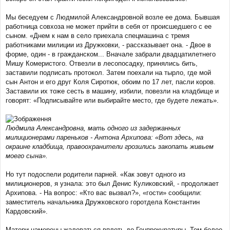
Мы беседуем с Людмилой Александровной возле ее дома. Бывшая
работница совхоза не может прийти в себя от происшедшего с ее
сыном. «Днем к нам в село приехала спецмашина с тремя
работниками милиции из Дружковки, - рассказывает она. - Двое в
форме, один - в гражданском... Вначале забрали двадцатилетнего
Мишу Комеристого. Отвезли в лесопосадку, принялись бить,
заставили подписать протокол. Затем поехали на тырло, где мой
сын Антон и его друг Коля Сиротюк, обоим по 17 лет, пасли коров.
Заставили их тоже сесть в машину, избили, повезли на кладбище и
говорят: «Подписывайте или выбирайте место, где будете лежать».
Людмила Александровна, мать одного из задержанных
милиционерами пареньков - Антона Архипова: «Вот здесь, на
окраине кладбища, правоохранители грозились закопать живьем
моего сына».
Но тут подоспели родители парней. «Как зовут одного из
милиционеров, я узнала: это был Денис Куликовский, - продолжает
Архипова. - На вопрос: «Кто вас вызвал?», «гости» сообщили:
заместитель начальника Дружковского горотдела Константин
Кардовский».
Матери намерены жаловаться вплоть до Генпрокуратуры. Тем более,