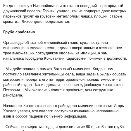
Когда я покинул Николайполье и въехал в соседний - пригородный
дружковский поселок Горняк, увидел, как из подворья двое шустрых
пареньков грузят на грузовик металлолом: чашки, плошки, старые
кровати... Лихое дело продолжается.
Грубо сработано
Оргвыводы областной милицейский главк, куда поступила
информация о случае в селе, сделал оперативные и жесткие: все
трое выезжавших сотрудников уволены из милиции, а зам.
начальника горотдела Константин Кардовский понижен в должности.
- Мы действовали в рамках Закона «О милиции». Когда к нам
поступило заявление жительницы села, наша задача была - собрать
материал и передать его по территориальной принадлежности - в
районный отдел. Так и сделали, - пояснил «Донбассу» Константин
Петрович. - Мы оказались ближе к проблеме, чем сотрудника
райотдела.
Начальник Константиновского райотдела милиции полковник Игорь
Хохлов уверен, что коллеги поступили изначально неправильно,
взяв в оборот пацанов по чьей-то информации.
- Сейчас не тридцатые годы, и даже не лихие 90-е, чтобы так грубо