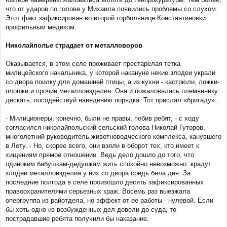
что от ударов по голове у Михаила появились проблемы со слухом.
Этот факт зафиксирован во второй горбольнице Константиновки
профильным медиком.
Николайполье страдает от металловоров
Оказывается, в этом селе проживает престарелая тетка
милицейского начальника, у которой накануне некие злодеи украли
со двора поилку для домашней птицы, а из кухни - кастрюли, ложки-
плошки и прочие металлоизделия. Она и пожаловалась племяннику:
дескать, посодействуй наведению порядка. Тот прислал «бригаду»...
- Милиционеры, конечно, были не правы, побив ребят, - с ходу
согласился николайпольский сельский голова Николай Гуторов,
многолетний руководитель животноводческого комплекса, канувшего
в Лету. - Но, скорее всего, они взяли в оборот тех, кто имеет к
хищениям прямое отношение. Ведь дело дошло до того, что
одиноким бабушкам-дедушкам жить спокойно невозможно: крадут
злодеи металлоизделия у них со двора средь бела дня. За
последние полгода в селе произошло десять зафиксированных
правоохранителями серьезных краж. Восемь раз выезжала
опергруппа из райотдела, но эффект от ее работы - нулевой. Если
бы хоть одно из возбужденных дел довели до суда, то
пострадавшие ребята получили бы наказание.