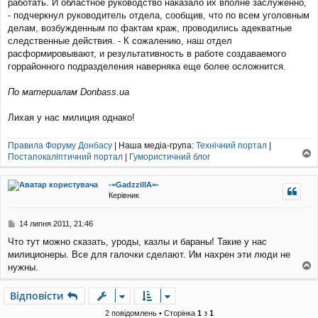
работать. И областное руководство наказало их вполне заслуженно,
- подчеркнул руководитель отдела, сообщив, что по всем уголовным
делам, возбужденным по фактам краж, проводились адекватные
следственные действия. - К сожалению, наш отдел
расформировывают, и результативность в работе создаваемого
горрайонного подразделения наверняка еще более осложнится.
По материалам Donbass.ua
Лихая у нас милиция однако!
Правила Форуму Донбасу
| Наша медіа-група:
Технічний портал
|
Постапокаліптичний портал
|
Гумористичний блог
о
г
-=GadzzillA=-
о
Керівник
р
и
П
14 липня 2011, 21:46
о
Что тут можно сказать, уроды, казлы и бараны! Такие у нас
в
милиционеры. Все для галочки сделают. Им нахрен эти люди не
і
д
нужны.
о
о
м
г
Відповісти
л
о
е
р
2 повідомлень • Сторінка
1
з
1