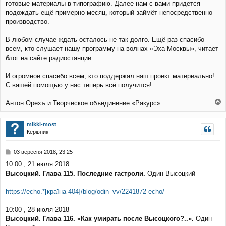
готовые материалы в типографию. Далее нам с вами придется
подождать ещё примерно месяц, который займёт непосредственно
производство.
В любом случае ждать осталось не так долго. Ещё раз спасибо
всем, кто слушает нашу программу на волнах «Эха Москвы», читает
блог на сайте радиостанции.
И огромное спасибо всем, кто поддержал наш проект материально!
С вашей помощью у нас теперь всё получится!
Антон Орехъ и Творческое объединение «Ракурс»
о
г
mikki-most
о
Керівник
р
и
П
03 вересня 2018, 23:25
о
10:00 , 21 июля 2018
в
Высоцкий. Глава 115. Последние гастроли.
Один Высоцкий
і
д
о
https://echo.*[країна 404]/blog/odin_vv/2241872-echo/
м
л
10:00 , 28 июля 2018
е
Высоцкий. Глава 116. «Как умирать после Высоцкого?..».
Один
н