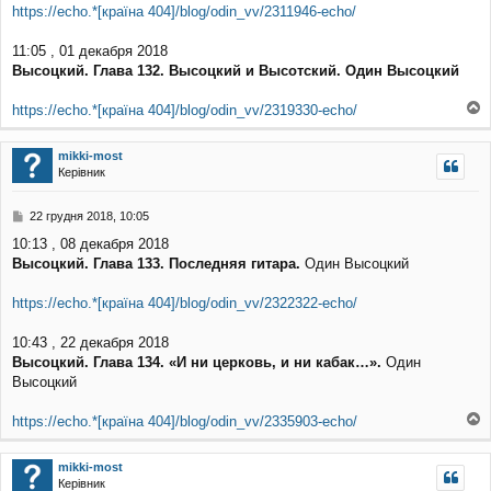
о
https://echo.*[країна 404]/blog/odin_vv/2311946-echo/
м
л
11:05 , 01 декабря 2018
е
Высоцкий. Глава 132. Высоцкий и Высотский. Один Высоцкий
н
н
я
https://echo.*[країна 404]/blog/odin_vv/2319330-echo/
о
г
mikki-most
о
Керівник
р
и
П
22 грудня 2018, 10:05
о
10:13 , 08 декабря 2018
в
Высоцкий. Глава 133. Последняя гитара.
Один Высоцкий
і
д
о
https://echo.*[країна 404]/blog/odin_vv/2322322-echo/
м
л
10:43 , 22 декабря 2018
е
Высоцкий. Глава 134. «И ни церковь, и ни кабак…».
Один
н
н
Высоцкий
я
https://echo.*[країна 404]/blog/odin_vv/2335903-echo/
о
г
mikki-most
о
Керівник
р