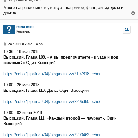
13 травня 2018, 14:53
о
Много направлений отсутствует, например, фанк, эйсид джаз и
в
другие
і
о
д
о
г
mikki-most
м
о
Керівник
л
р
е
и
н
П
30 червня 2018, 10:56
н
о
я
10:36 , 19 мая 2018
в
Высоцкий. Глава 109. «А вы предпочитаете «в узде и под
і
д
седлом»?»
Один Высоцкий
о
м
https://echo.*[країна 404]/blog/odin_vv/2197818-echo/
л
е
10:00 , 26 мая 2018
н
н
Высоцкий. Глава 110. Даль.
Один Высоцкий
я
https://echo.*[країна 404]/blog/odin_vv/2206390-echo/
10:00 , 02 июня 2018
Высоцкий. Глава 111. «Каждый второй — лауреат».
Один
Высоцкий
https://echo.*[країна 404]/blog/odin_vv/2200462-echo/