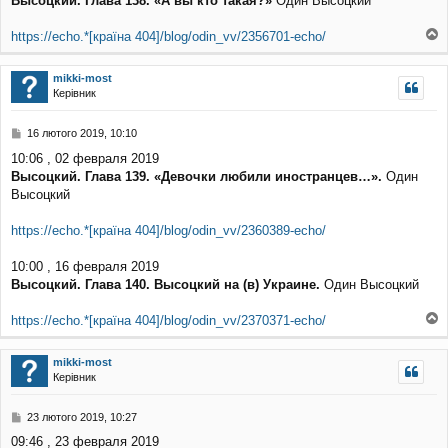
Высоцкий. Глава 138. «А вы кто такая?»
Один Высоцкий
і
д
о
https://echo.*[країна 404]/blog/odin_vv/2356701-echo/
м
о
л
г
е
mikki-most
о
н
Керівник
р
н
и
я
П
16 лютого 2019, 10:10
о
10:06 , 02 февраля 2019
в
Высоцкий. Глава 139. «Девочки любили иностранцев…».
Один
і
д
Высоцкий
о
м
https://echo.*[країна 404]/blog/odin_vv/2360389-echo/
л
е
10:00 , 16 февраля 2019
н
н
Высоцкий. Глава 140. Высоцкий на (в) Украине.
Один Высоцкий
я
https://echo.*[країна 404]/blog/odin_vv/2370371-echo/
о
г
mikki-most
о
Керівник
р
и
П
23 лютого 2019, 10:27
о
09:46 , 23 февраля 2019
в