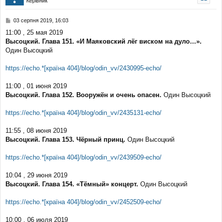
Керівник
р
и
П
03 серпня 2019, 16:03
о
11:00 , 25 мая 2019
в
Высоцкий. Глава 151. «И Маяковский лёг виском на дуло…».
і
д
Один Высоцкий
о
м
https://echo.*[країна 404]/blog/odin_vv/2430995-echo/
л
е
11:00 , 01 июня 2019
н
н
Высоцкий. Глава 152. Вооружён и очень опасен.
Один Высоцкий
я
https://echo.*[країна 404]/blog/odin_vv/2435131-echo/
11:55 , 08 июня 2019
Высоцкий. Глава 153. Чёрный принц.
Один Высоцкий
https://echo.*[країна 404]/blog/odin_vv/2439509-echo/
10:04 , 29 июня 2019
Высоцкий. Глава 154. «Тёмный» концерт.
Один Высоцкий
https://echo.*[країна 404]/blog/odin_vv/2452509-echo/
10:00 , 06 июля 2019