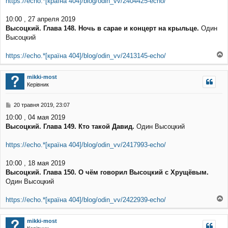
https://echo.*[країна 404]/blog/odin_vv/2404425-echo/
м
л
10:00 , 27 апреля 2019
е
Высоцкий. Глава 148. Ночь в сарае и концерт на крыльце.
Один
н
н
Высоцкий
я
https://echo.*[країна 404]/blog/odin_vv/2413145-echo/
о
г
mikki-most
о
Керівник
р
и
П
20 травня 2019, 23:07
о
10:00 , 04 мая 2019
в
Высоцкий. Глава 149. Кто такой Давид.
Один Высоцкий
і
д
о
https://echo.*[країна 404]/blog/odin_vv/2417993-echo/
м
л
10:00 , 18 мая 2019
е
Высоцкий. Глава 150. О чём говорил Высоцкий с Хрущёвым.
н
н
Один Высоцкий
я
https://echo.*[країна 404]/blog/odin_vv/2422939-echo/
о
г
mikki-most
о