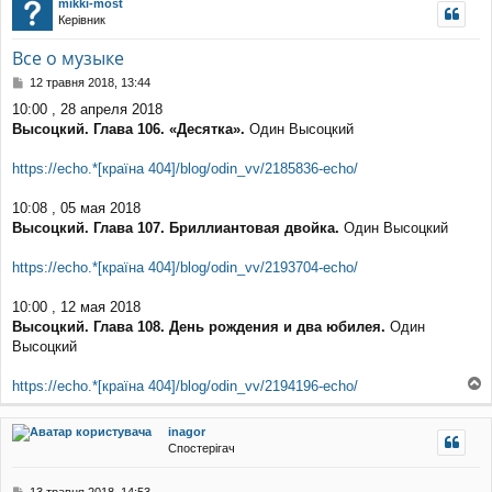
mikki-most
уп
Керівник
Все о музыке
П
12 травня 2018, 13:44
о
10:00 , 28 апреля 2018
в
Высоцкий. Глава 106. «Десятка».
Один Высоцкий
і
д
о
https://echo.*[країна 404]/blog/odin_vv/2185836-echo/
м
л
10:08 , 05 мая 2018
е
Высоцкий. Глава 107. Бриллиантовая двойка.
Один Высоцкий
н
н
я
https://echo.*[країна 404]/blog/odin_vv/2193704-echo/
10:00 , 12 мая 2018
Высоцкий. Глава 108. День рождения и два юбилея.
Один
Высоцкий
https://echo.*[країна 404]/blog/odin_vv/2194196-echo/
о
г
inagor
о
Спостерігач
р
и
П