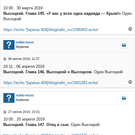
10:00 , 30 марта 2019
Высоцкий. Глава 145. «У вас у всех одна надежда — Крым!»
Один
Высоцкий
https://echo.*[країна 404]/blog/odin_vv/2395903-echo/
о
г
mikki-most
о
Керівник
р
и
П
06 квітня 2019, 11:37
о
10:11 , 06 апреля 2019
в
Высоцкий. Глава 146. Высоцкий о Высоцком.
Один Высоцкий
і
д
о
https://echo.*[країна 404]/blog/odin_vv/2401281-echo/
м
о
л
г
е
mikki-most
о
н
Керівник
р
н
и
я
П
27 квітня 2019, 23:01
о
10:00 , 20 апреля 2019
в
Высоцкий. Глава 147. Отец и сын.
Один Высоцкий
і
д
о