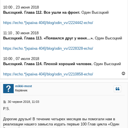
10:00 , 23 июня 2018
Высоцкий. Глава 112. Все ушли на фронт.
Один Высоцкий
https://echo.*[країна 404]/blog/odin_vv/2224442-echo/
11:10 , 30 июня 2018
Высоцкий. Глава 113. «Появился друг у меня…».
Один Высоцкий
https://echo.*[країна 404]/blog/odin_vv/2228328-echo/
10:00 , 07 июля 2018
Высоцкий. Глава 114. Плохой хороший человек.
Один Высоцкий
https://echo.*[країна 404]/blog/odin_vv/2210858-echo/
о
г
mikki-most
о
Керівник
р
и
П
30 червня 2018, 11:03
о
P.S.
в
і
д
Дорогие друзья! В течение четырех месяцев вы помогали нам в
о
реализации нашего замысла издать первые 100 Глав цикла «Один
м