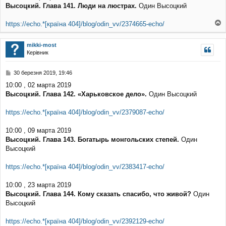
Высоцкий. Глава 141. Люди на люстрах.
Один Высоцкий
і
д
о
https://echo.*[країна 404]/blog/odin_vv/2374665-echo/
м
о
л
г
е
mikki-most
о
н
Керівник
р
н
и
я
П
30 березня 2019, 19:46
о
10:00 , 02 марта 2019
в
Высоцкий. Глава 142. «Харьковское дело».
Один Высоцкий
і
д
о
https://echo.*[країна 404]/blog/odin_vv/2379087-echo/
м
л
10:00 , 09 марта 2019
е
Высоцкий. Глава 143. Богатырь монгольских степей.
Один
н
н
Высоцкий
я
https://echo.*[країна 404]/blog/odin_vv/2383417-echo/
10:00 , 23 марта 2019
Высоцкий. Глава 144. Кому сказать спасибо, что живой?
Один
Высоцкий
https://echo.*[країна 404]/blog/odin_vv/2392129-echo/