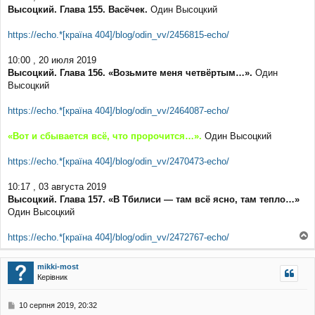
Высоцкий. Глава 155. Васёчек.
Один Высоцкий
https://echo.*[країна 404]/blog/odin_vv/2456815-echo/
10:00 , 20 июля 2019
Высоцкий. Глава 156. «Возьмите меня четвёртым…».
Один
Высоцкий
https://echo.*[країна 404]/blog/odin_vv/2464087-echo/
«Вот и сбывается всё, что пророчится…».
Один Высоцкий
https://echo.*[країна 404]/blog/odin_vv/2470473-echo/
10:17 , 03 августа 2019
Высоцкий. Глава 157. «В Тбилиси — там всё ясно, там тепло…»
Один Высоцкий
https://echo.*[країна 404]/blog/odin_vv/2472767-echo/
о
г
mikki-most
о
Керівник
р
и
П
10 серпня 2019, 20:32