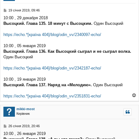
и
П
19 січня 2019, 09:46
о
10:00 , 29 декабря 2018
в
Высоцкий. Глава 135. 18 минут с Высоцким.
Один Высоцкий
і
д
о
https://echo.*[країна 404]/blog/odin_vv/2340097-echo/
м
л
10:00 , 05 января 2019
е
Высоцкий. Глава 136. Как Высоцкий сыграл и не сыграл волка.
н
н
Один Высоцкий
я
https://echo.*[країна 404]/blog/odin_vv/2342187-echo/
10:00 , 19 января 2019
Высоцкий. Глава 137. Наряд на «Мелодию».
Один Высоцкий
https://echo.*[країна 404]/blog/odin_vv/2351831-echo/
о
г
mikki-most
о
Керівник
р
и
П
26 січня 2019, 20:46
о
10:00 , 26 января 2019
в