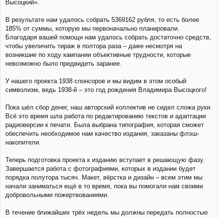
Высоцкий».
л
е
В результате нам удалось собрать 5369162 рубля, то есть более
н
н
185% от суммы, которую мы первоначально планировали.
я
Благодаря вашей помощи нам удалось собрать достаточно средств,
чтобы увеличить тираж в полтора раза – даже несмотря на
возникшие по ходу кампании объективные трудности, которые
невозможно было предвидеть заранее.
У нашего проекта 1938 спонсоров и мы видим в этом особый
символизм, ведь 1938-й – это год рождения Владимира Высоцкого!
Пока шёл сбор денег, наш авторский коллектив не сидел сложа руки.
Всё это время шла работа по редактированию текстов и адаптации
радиоверсии к печати. Была выбрана типография, которая сможет
обеспечить необходимое нам качество издания, заказаны флэш-
накопители.
Теперь подготовка проекта к изданию вступает в решающую фазу.
Завершается работа с фотографиями, которых в издании будет
порядка полутора тысяч. Макет, вёрстка и дизайн – всем этим мы
начали заниматься ещё в то время, пока вы помогали нам своими
добровольными пожертвованиями.
В течение ближайших трёх недель мы должны передать полностью