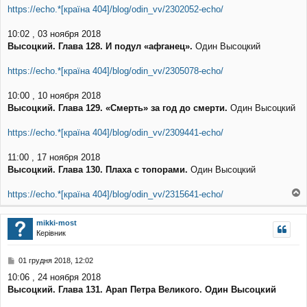
https://echo.*[країна 404]/blog/odin_vv/2302052-echo/
10:02 , 03 ноября 2018
Высоцкий. Глава 128. И подул «афганец».
Один Высоцкий
https://echo.*[країна 404]/blog/odin_vv/2305078-echo/
10:00 , 10 ноября 2018
Высоцкий. Глава 129. «Смерть» за год до смерти.
Один Высоцкий
https://echo.*[країна 404]/blog/odin_vv/2309441-echo/
11:00 , 17 ноября 2018
Высоцкий. Глава 130. Плаха с топорами.
Один Высоцкий
https://echo.*[країна 404]/blog/odin_vv/2315641-echo/
о
г
mikki-most
о
Керівник
р
и
П
01 грудня 2018, 12:02
о
10:06 , 24 ноября 2018
в
Высоцкий. Глава 131. Арап Петра Великого. Один Высоцкий
і
д