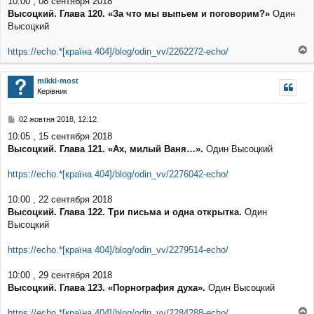
10:00 , 08 сентября 2018
в
Высоцкий. Глава 120. «За что мы выпьем и поговорим?»
Один
і
д
Высоцкий
о
м
https://echo.*[країна 404]/blog/odin_vv/2262272-echo/
л
о
е
г
н
mikki-most
о
н
Керівник
р
я
и
П
02 жовтня 2018, 12:12
о
10:05 , 15 сентября 2018
в
Высоцкий. Глава 121. «Ах, милый Ваня…».
Один Высоцкий
і
д
о
https://echo.*[країна 404]/blog/odin_vv/2276042-echo/
м
л
10:00 , 22 сентября 2018
е
Высоцкий. Глава 122. Три письма и одна открытка.
Один
н
н
Высоцкий
я
https://echo.*[країна 404]/blog/odin_vv/2279514-echo/
10:00 , 29 сентября 2018
Высоцкий. Глава 123. «Порнография духа».
Один Высоцкий
https://echo.*[країна 404]/blog/odin_vv/2284288-echo/