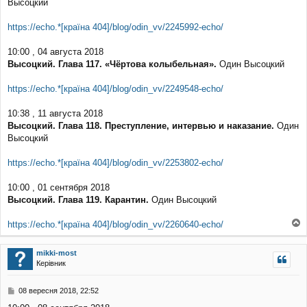
н
Высоцкий
я
https://echo.*[країна 404]/blog/odin_vv/2245992-echo/
10:00 , 04 августа 2018
Высоцкий. Глава 117. «Чёртова колыбельная».
Один Высоцкий
https://echo.*[країна 404]/blog/odin_vv/2249548-echo/
10:38 , 11 августа 2018
Высоцкий. Глава 118. Преступление, интервью и наказание.
Один
Высоцкий
https://echo.*[країна 404]/blog/odin_vv/2253802-echo/
10:00 , 01 сентября 2018
Высоцкий. Глава 119. Карантин.
Один Высоцкий
https://echo.*[країна 404]/blog/odin_vv/2260640-echo/
о
г
mikki-most
о
Керівник
р
и
П
08 вересня 2018, 22:52
о