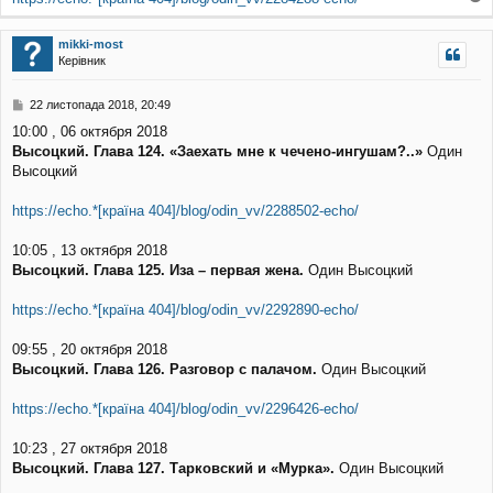
о
г
mikki-most
о
Керівник
р
и
П
22 листопада 2018, 20:49
о
10:00 , 06 октября 2018
в
Высоцкий. Глава 124. «Заехать мне к чечено-ингушам?..»
Один
і
д
Высоцкий
о
м
https://echo.*[країна 404]/blog/odin_vv/2288502-echo/
л
е
10:05 , 13 октября 2018
н
н
Высоцкий. Глава 125. Иза – первая жена.
Один Высоцкий
я
https://echo.*[країна 404]/blog/odin_vv/2292890-echo/
09:55 , 20 октября 2018
Высоцкий. Глава 126. Разговор с палачом.
Один Высоцкий
https://echo.*[країна 404]/blog/odin_vv/2296426-echo/
10:23 , 27 октября 2018
Высоцкий. Глава 127. Тарковский и «Мурка».
Один Высоцкий