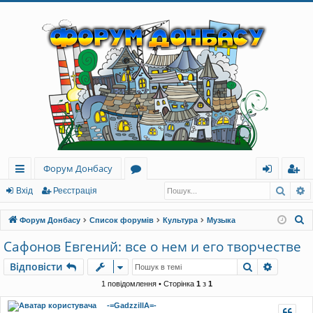
Форум Донбасу
Пошу
Р
ви
о
хі
еє
Вхід
Реєстрація
дк
ру
д
ст
П
Форум Донбасу
Список форумів
Культура
Музыка
и
м
ра
о
Сафонов Евгений: все о нем и его творчестве
ш
й
и
ці
Пошук
Розшир
Відповісти
у
до
я
к
1 повідомлення • Сторінка
1
з
1
ст
-=GadzzillA=-