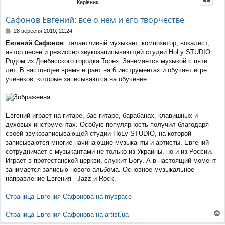
Керівник
уп
Сафонов Евгений: все о нем и его творчестве
П
28 вересня 2010, 22:24
о
Евгений Сафонов
: талантливый музыкант, композитор, вокалист,
в
автор песен и режиссер звукозаписывающей студии HoLy STUDIO.
і
д
Родом из Донбасского городка Торез. Занимается музыкой с пяти
о
лет. В настоящее время играет на 6 инструментах и обучает игре
м
учеников, которые записываются на обучение.
л
е
н
н
я
Евгений играет на гитаре, бас-гитаре, барабанах, клавишных и
духовых инструментах. Особую популярность получил благодаря
своей звукозаписывающей студии HoLy STUDIO, на которой
записываются многие начинающие музыканты и артисты. Евгений
сотрудничает с музыкантами не только из Украины, но и из России.
Играет в протестанской церкви, служит Богу. А в настоящий момент
занимается записью нового альбома. Основное музыкальное
направление Евгения - Jazz и Rock.
Страница Евгения Сафонова на myspace
Страница Евгения Сафонова на artist.ua
о