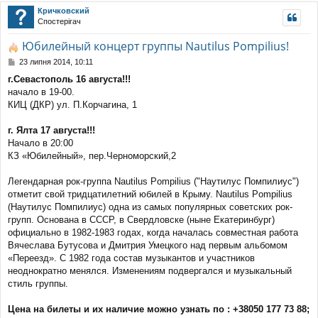
уп
Кричковский
Спостерігач
Юбилейный концерт группы Nautilus Pompilius!
П
23 липня 2014, 10:11
о
г.Севастополь 16 августа!!!
в
начало в 19-00.
і
д
КИЦ (ДКР) ул. П.Корчагина, 1
о
м
г. Ялта 17 августа!!!
л
Начало в 20:00
е
КЗ «Юбилейный», пер.Черноморский,2
н
н
я
Легендарная рок-группа Nautilus Pompilius ("Наутилус Помпилиус")
отметит свой тридцатилетний юбилей в Крыму. Nautilus Pompilius
(Наутилус Помпилиус) одна из самых популярных советских рок-
групп. Основана в СССР, в Свердловске (ныне Екатеринбург)
официально в 1982-1983 годах, когда началась совместная работа
Вячеслава Бутусова и Дмитрия Умецкого над первым альбомом
«Переезд». С 1982 года состав музыкантов и участников
неоднократно менялся. Изменениям подвергался и музыкальный
стиль группы.
Цена на билеты и их наличие можно узнать по : +38050 177 73 88;