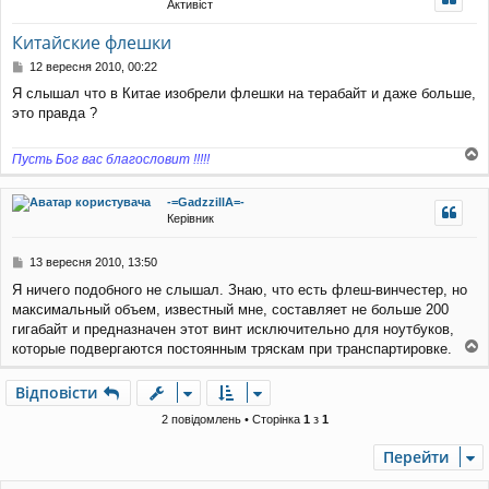
Активіст
уп
Китайские флешки
П
12 вересня 2010, 00:22
о
Я слышал что в Китае изобрели флешки на терабайт и даже больше,
в
это правда ?
і
д
о
Пусть Бог вас благословит !!!!!
м
о
л
г
е
-=GadzzillA=-
о
н
Керівник
р
н
и
я
П
13 вересня 2010, 13:50
о
Я ничего подобного не слышал. Знаю, что есть флеш-винчестер, но
в
максимальный объем, известный мне, составляет не больше 200
і
д
гигабайт и предназначен этот винт исключительно для ноутбуков,
о
которые подвергаются постоянным тряскам при транспартировке.
м
о
л
г
Відповісти
е
о
н
р
2 повідомлень • Сторінка
1
з
1
н
и
я
Перейти