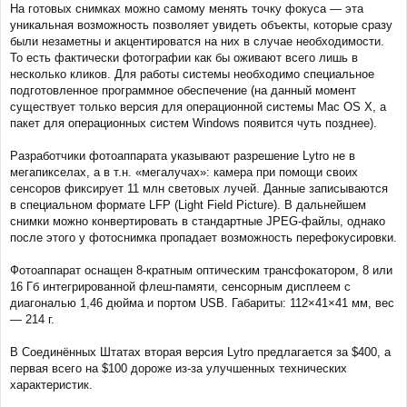
На готовых снимках можно самому менять точку фокуса — эта
уникальная возможность позволяет увидеть объекты, которые сразу
были незаметны и акцентироватся на них в случае необходимости.
То есть фактически фотографии как бы оживают всего лишь в
несколько кликов. Для работы системы необходимо специальное
подготовленное программное обеспечение (на данный момент
существует только версия для операционной системы Mac OS X, а
пакет для операционных систем Windows появится чуть позднее).
Разработчики фотоаппарата указывают разрешение Lytro не в
мегапикселах, а в т.н. «мегалучах»: камера при помощи своих
сенсоров фиксирует 11 млн световых лучей. Данные записываются
в специальном формате LFP (Light Field Picture). В дальнейшем
снимки можно конвертировать в стандартные JPEG-файлы, однако
после этого у фотоснимка пропадает возможность перефокусировки.
Фотоаппарат оснащен 8-кратным оптическим трансфокатором, 8 или
16 Гб интегрированной флеш-памяти, сенсорным дисплеем с
диагональю 1,46 дюйма и портом USB. Габариты: 112×41×41 мм, вес
— 214 г.
В Соединённых Штатах вторая версия Lytro предлагается за $400, а
первая всего на $100 дороже из-за улучшенных технических
характеристик.