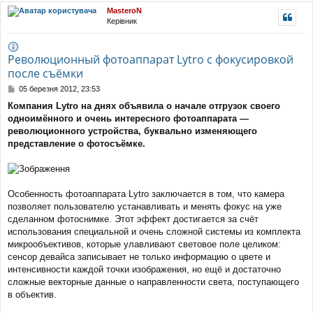
уп
MasteroN
Керівник
Революционный фотоаппарат Lytro с фокусировкой
после съёмки
П
05 березня 2012, 23:53
о
Компания Lytro на днях объявила о начале отгрузок своего
в
одноимённого и очень интересного фотоаппарата —
і
д
революционного устройства, буквально изменяющего
о
представление о фотосъёмке.
м
л
е
н
н
Особенность фотоаппарата Lytro заключается в том, что камера
я
позволяет пользователю устанавливать и менять фокус на уже
сделанном фотоснимке. Этот эффект достигается за счёт
использования специальной и очень сложной системы из комплекта
микрообъективов, которые улавливают световое поле целиком:
сенсор девайса записывает не только информацию о цвете и
интенсивности каждой точки изображения, но ещё и достаточно
сложные векторные данные о направленности света, поступающего
в объектив.