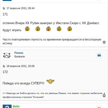
и
П
17 вересня 2011, 09:44
о
171
в
і
д
отлично.Вчера ХК Рубин выиграл у Ижстали.Скоро с ХК Донбасс
о
будут играть
м
л
е
Часто повторяемая глупость со временем превращается в бесспорную
н
истину.
н
о
я
г
Римма
о
Базікало
р
и
П
18 вересня 2011, 20:09
о
172
в
і
д
Победа это всегда СУПЕР!!!
о
м
л
>>
Никогда не бойся делать то, что не умеешь.Помни, что ковчег строили любители, а
е
профессионалы строили Титаник©
н
о
н
г
я
Вибе
о