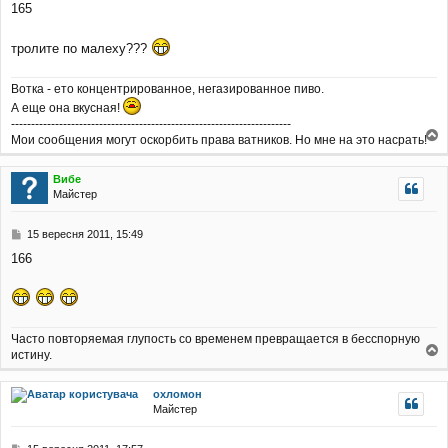
165
в
і
д
тролите по малеху???
о
м
Вотка - ето концентрированное, негазированное пиво.
л
е
А еще она вкусная!
н
----------------------------------------------------------------------
н
Мои сообщения могут оскорбить права ватников. Но мне на это насрать!
я
о
г
Вибе
о
Майстер
р
и
П
15 вересня 2011, 15:49
о
166
в
і
д
о
м
Часто повторяемая глупость со временем превращается в бесспорную
л
е
истину.
о
н
г
н
охломон
о
я
Майстер
р
и
П