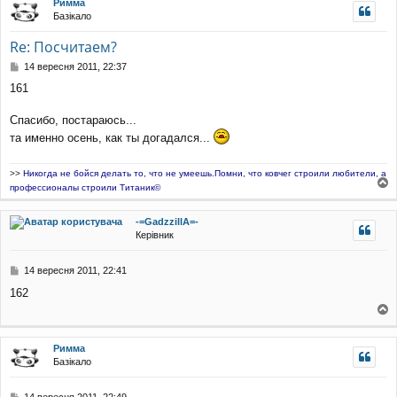
Римма
уп
Базікало
Re: Посчитаем?
П
14 вересня 2011, 22:37
о
161
в
і
д
Спасибо, постараюсь...
о
та именно осень, как ты догадался...
м
л
е
>>
Никогда не бойся делать то, что не умеешь.Помни, что ковчег строили любители, а
н
профессионалы строили Титаник©
о
н
г
я
-=GadzzillA=-
о
Керівник
р
и
П
14 вересня 2011, 22:41
о
162
в
і
о
д
о
г
Римма
м
о
Базікало
л
р
е
и
н
П
14 вересня 2011, 22:49