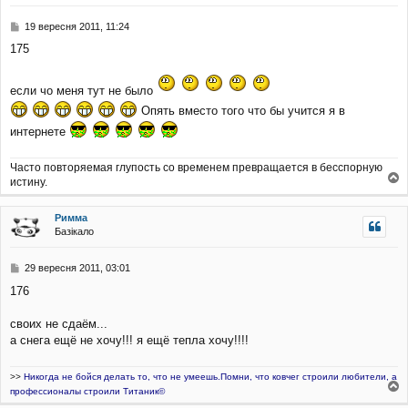
и
н
я
П
19 вересня 2011, 11:24
о
175
в
і
д
если чо меня тут не было
о
м
Опять вместо того что бы учится я в
л
интернете
е
н
н
Часто повторяемая глупость со временем превращается в бесспорную
я
истину.
о
г
Римма
о
Базікало
р
и
П
29 вересня 2011, 03:01
о
176
в
і
д
своих не сдаём...
о
а снега ещё не хочу!!! я ещё тепла хочу!!!!
м
л
е
>>
Никогда не бойся делать то, что не умеешь.Помни, что ковчег строили любители, а
н
профессионалы строили Титаник©
о
н