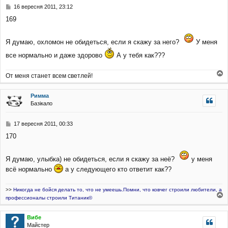
П
16 вересня 2011, 23:12
о
169
в
і
д
Я думаю, охломон не обидеться, если я скажу за него?
У меня
о
м
все нормально и даже здорово
А у тебя как???
л
е
н
От меня станет всем светлей!
о
н
г
я
Римма
о
Базікало
р
и
П
17 вересня 2011, 00:33
о
170
в
і
д
Я думаю, улыбка) не обидеться, если я скажу за неё?
у меня
о
всё нормально
а у следующего кто ответит как??
м
л
е
>>
Никогда не бойся делать то, что не умеешь.Помни, что ковчег строили любители, а
н
профессионалы строили Титаник©
н
о
я
г
Вибе
о
Майстер
р