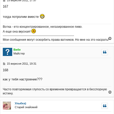
15 вересня 2011, 17:57
о
167
в
і
д
тогда потролим вместе
о
м
Вотка - ето концентрированное, негазированное пиво.
л
е
А еще она вкусная!
н
----------------------------------------------------------------------
н
Мои сообщения могут оскорбить права ватников. Но мне на это насрать!
я
о
г
Вибе
о
Майстер
р
и
П
15 вересня 2011, 19:31
о
168
в
і
д
как у тебя настроение???
о
м
Часто повторяемая глупость со временем превращается в бесспорную
л
истину.
е
о
н
г
н
Улыбка)
о
я
Старий знайомий
р
и