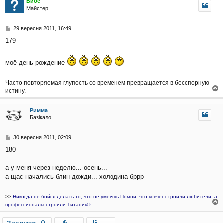
Вибе
о
н
Майстер
р
н
и
я
П
29 вересня 2011, 16:49
о
179
в
і
д
моё день рождение
о
м
л
Часто повторяемая глупость со временем превращается в бесспорную
е
истину.
н
о
н
г
Римма
я
о
Базікало
р
и
П
30 вересня 2011, 02:09
о
180
в
і
д
а у меня через неделю... осень...
о
а щас начались блин дожди... холодина бррр
м
л
е
>>
Никогда не бойся делать то, что не умеешь.Помни, что ковчег строили любители, а
н
профессионалы строили Титаник©
о
н
г
я
Закрито