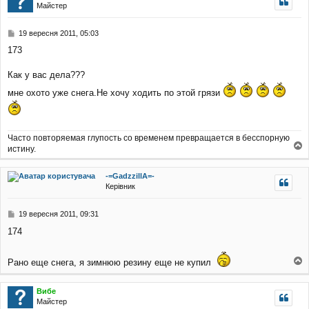
Майстер
р
и
П
19 вересня 2011, 05:03
о
173
в
і
д
Как у вас дела???
о
мне охото уже снега.Не хочу ходить по этой грязи
м
л
е
н
н
Часто повторяемая глупость со временем превращается в бесспорную
я
истину.
о
г
-=GadzzillA=-
о
Керівник
р
и
П
19 вересня 2011, 09:31
о
174
в
і
д
Рано еще снега, я зимнюю резину еще не купил
о
о
м
г
л
Вибе
о
е
Майстер
р
н