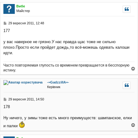
г
я
Вибе
о
Майстер
р
и
П
29 вересня 2011, 12:48
о
177
в
і
д
у вас наверное не грязно.У нас правда щас тоже не сильно
о
плохо.Просто если пройдет дождь,то всё-можешь одевать калоши
м
идти.
л
е
н
Часто повторяемая глупость со временем превращается в бесспорную
н
истину.
о
я
г
-=GadzzillA=-
о
Керівник
р
и
П
29 вересня 2011, 14:50
о
178
в
і
д
Ну ничего, у зимы тоже есть много преимуществ: шампанское, елки
о
и палки
м
о
л
г
е