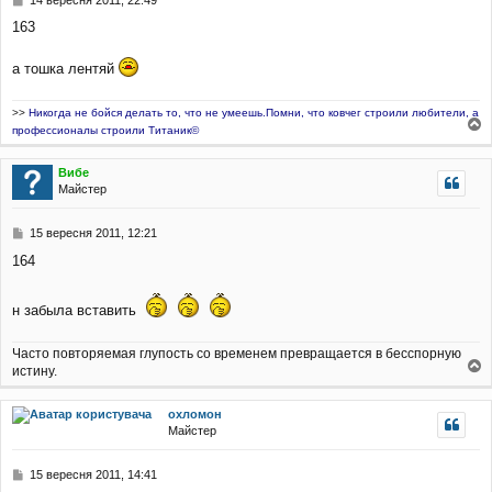
н
о
я
163
в
і
д
а тошка лентяй
о
м
>>
Никогда не бойся делать то, что не умеешь.Помни, что ковчег строили любители, а
л
е
профессионалы строили Титаник©
о
н
г
н
Вибе
о
я
Майстер
р
и
П
15 вересня 2011, 12:21
о
164
в
і
д
н забыла вставить
о
м
л
Часто повторяемая глупость со временем превращается в бесспорную
е
истину.
н
о
н
г
я
охломон
о
Майстер
р
и
П
15 вересня 2011, 14:41
о