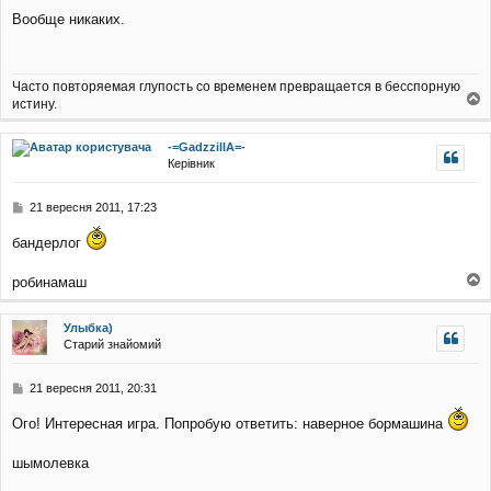
о
я
Вообще никаких.
в
і
д
о
Часто повторяемая глупость со временем превращается в бесспорную
м
истину.
л
о
е
г
н
-=GadzzillA=-
о
н
Керівник
р
я
и
П
21 вересня 2011, 17:23
о
в
бандерлог
і
д
робинамаш
о
о
м
г
л
Улыбка)
о
е
Старий знайомий
р
н
и
н
я
П
21 вересня 2011, 20:31
о
в
Ого! Интересная игра. Попробую ответить: наверное бормашина
і
д
шымолевка
о
м