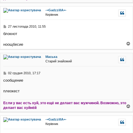
о
н
г
я
-=GadzzillA=-
о
Керівник
р
и
П
27 листопада 2010, 11:55
о
блокнот
в
і
д
ноощбесие
о
о
м
г
Маська
л
о
Старий знайомий
е
р
н
и
н
П
02 грудня 2010, 17:17
я
о
сообщение
в
і
д
плеокест
о
м
Если у вас есть хуй, это ещё не делает вас мужчиной. Возможно, это
л
делает вас хуйнёй
е
о
н
г
н
-=GadzzillA=-
о
я
Керівник
р
и