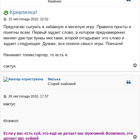
Керівник
уп
Кревлялки!
П
15 листопада 2010, 22:02
о
Предлагаю сыграть в забавную и веселую игру. Правила просты и
в
понятны всем. Первый задает слово, в котором преднамеренно
і
д
меняет две-три буквы местами, второй отгадывает это слово и
о
задает следующее. Думаю, все поняли смысл игры. Поехали!
м
л
Начинает топикстартер, то есть я.
е
н
н
сактук
о
я
г
Маська
о
Старий знайомий
р
и
П
26 листопада 2010, 17:37
о
кактус
в
і
д
о
бтонкол
м
л
Если у вас есть хуй, это ещё не делает вас мужчиной. Возможно, это
е
делает вас хуйнёй
н