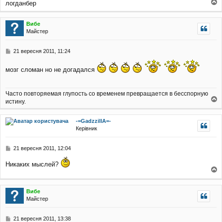
логданбер
о
о
м
г
л
Вибе
о
е
Майстер
р
н
и
н
я
П
21 вересня 2011, 11:24
о
в
мозг сломан но не догадался
і
д
о
Часто повторяемая глупость со временем превращается в бесспорную
м
истину.
л
о
е
г
н
-=GadzzillA=-
о
н
Керівник
р
я
и
П
21 вересня 2011, 12:04
о
в
Никаких мыслей?
і
о
д
о
г
Вибе
м
о
Майстер
л
р
е
и
н
П
21 вересня 2011, 13:38
н