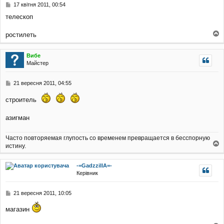
П
17 квітня 2011, 00:54
о
телескоп
в
і
д
ростилеть
о
о
м
г
Вибе
л
о
Майстер
е
р
н
и
н
П
21 вересня 2011, 04:55
я
о
в
строитель
і
д
азигман
о
м
л
Часто повторяемая глупость со временем превращается в бесспорную
е
истину.
н
о
н
г
я
-=GadzzillA=-
о
Керівник
р
и
П
21 вересня 2011, 10:05
о
в
магазин
і
д