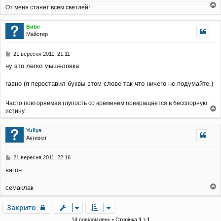
л
От меня станет всем светлей!
о
е
н
г
Вибе
н
о
Майстер
я
р
и
П
21 вересня 2011, 21:11
о
ну это легко мышеловка
в
і
д
гавно (я переставил буквы этом слове так что ничего не подумайте.)
о
м
Часто повторяемая глупость со временем превращается в бесспорную
л
истину.
е
о
н
г
н
Yuliya
о
я
Активіст
р
и
П
21 вересня 2011, 22:16
о
вагон
в
і
д
семаклак
о
о
м
г
Закрито
л
о
е
р
14 повідомлень • Сторінка
1
з
1