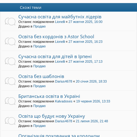
и
Схожі теми
Сучасна освіта для майбутніх лідерів
Останнє повідомлення
Lionelli
«
27 жовтня 2025, 16:00
Додано в
Продаю
Освіта без кордонів з Astor School
Останнє повідомлення
Lionelli
«
27 жовтня 2025, 16:23
Додано в
Продаю
Сучасна освіта для дітей в Ірпені
Останнє повідомлення
Lionelli
«
27 жовтня 2025, 17:13
Додано в
Продаю
Освіта без шаблонів
Останнє повідомлення
Darius4678
«
20 січня 2026, 18:33
Додано в
Продаю
Британська освіта в Україні
Останнє повідомлення
Kalvadoses
«
19 червня 2026, 13:33
Додано в
Продаю
Освіта що будує нову Україну
Останнє повідомлення
Darius4678
«
21 липня 2026, 21:48
Додано в
Продаю
Організація поховання за кордоном