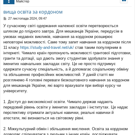
Майстер
уп
вища освіта за кордоном
П
27 листопада 2024, 09:47
о
У сучасному світі одержання належної освіти перетворюється
в
шляхом до плідного завтра. Для мешканців України, передусім в
і
д
умовах недавніх викликів, навчання за кордоном розширює
о
неповторні можливості. Саме тому запит навчання за кордоном після
м
11 класу
https://study-and-travel.net/uk/
став таким популярним в
л
інтернеті. Чимало країн пропонують можливості грантової підготовки,
е
гранти та дотації, що дають змогу студентам здобувати знання у
н
н
іменитих навчальних закладах світу. Це не просто підтримує
я
одержати сучасну спеціальність, а й допомагає соціальному обміну
та збільшенню професійних можливостей. У даній статті ми
розглянемо 4 головні переваги безкоштовного навчання за кордоном
для мешканців України, які варто врахувати при виборі курсу чи
університету.
1. Доступ до високоякісної освіти. Чимало держав надають
передовий рівень освіти у іменитих закладах і інститутах. Це надає
перспективу отримати актуальні навички, реальні навички й
атестати, які визнаються на світовому рівні.
2. Міжкультурний обмін і збільшення мислення. Освіта за кордоном
дозволяє спілкуватися з людьми з інших країн, досліджувати