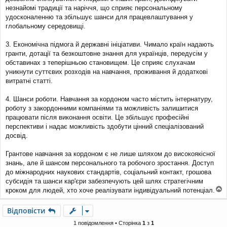
незнайомі традиції та наріччя, що сприяє персональному
удосконаленню та збільшує шанси для працевлаштування у
глобальному середовищі.
3. Економічна підмога й державні ініціативи. Чимало країн надають
гранти, дотації та безкоштовне знання для українців, передусім у
обставинах з теперішньою становищем. Це сприяє слухачам
уникнути суттєвих розходів на навчання, проживання й додаткові
витратні статті.
4. Шанси роботи. Навчання за кордоном часто містить інтернатуру,
роботу з закордонними компаніями та можливість залишитися
працювати після виконання освіти. Це збільшує професійні
перспективи і надає можливість здобути цінний спеціалізований
досвід.
Грантове навчання за кордоном є не лише шляхом до високоякісної
знань, але й шансом персонального та робочого зростання. Доступ
до міжнародних наукових стандартів, соціальний контакт, грошова
субсидія та шанси кар'єри забезпечують цей шлях стратегічним
кроком для людей, хто хоче реалізувати індивідуальний потенціал.
о
г
Відповісти
о
р
1 повідомлення • Сторінка
1
з
1