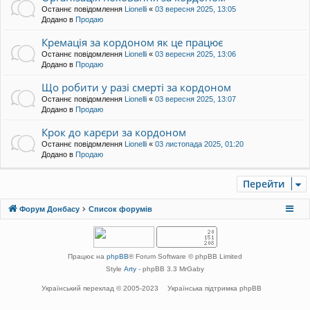
Останнє повідомлення
Lionelli
«
03 вересня 2025, 13:05
Додано в
Продаю
Кремація за кордоном як це працює
Останнє повідомлення
Lionelli
«
03 вересня 2025, 13:06
Додано в
Продаю
Що робити у разі смерті за кордоном
Останнє повідомлення
Lionelli
«
03 вересня 2025, 13:07
Додано в
Продаю
Крок до карєри за кордоном
Останнє повідомлення
Lionelli
«
03 листопада 2025, 01:20
Додано в
Продаю
Перейти
Форум Донбасу
Список форумів
Працює на
phpBB
® Forum Software © phpBB Limited
Style
Arty
- phpBB 3.3 MrGaby
Український переклад © 2005-2023
Українська підтримка phpBB