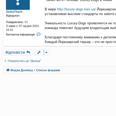
в
і
д
В мире
http://luxury-dogs.kiev.ua/
Йоркширских
SashaTkach
о
устанавливая высокие стандарты по заботе 
Відвідувач
м
л
Повідомлень:
83
Уникальность Luxury-Dogs проявляется не т
е
З нами з:
07 грудня 2023,
команда помогает будущим владельцам выбр
н
23:15
н
К
Контактна інформація:
я
Благодаря постоянному вниманию к деталям 
о
н
Каждый Йоркширский терьер – это не прост
т
а
Відповісти
к
т
н
Повернутись до “Донецк”
а
і
Форум Донбасу
Список форумів
н
ф
о
р
м
а
ц
і
я
к
о
р