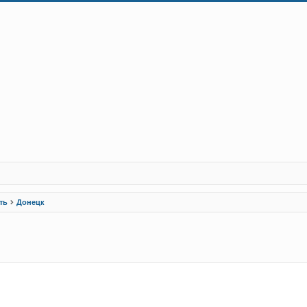
ть
Донецк
рений пошук