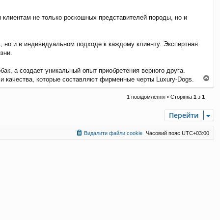
 клиентам не только роскошных представителей породы, но и
, но и в индивидуальном подходе к каждому клиенту. Экспертная
зни.
ак, а создает уникальный опыт приобретения верного друга.
Д
и качества, которые составляют фирменные черты Luxury-Dogs.
о
г
1 повідомлення • Сторінка
1
з
1
о
р
Перейти
и
Видалити файли cookie
Часовий пояс
UTC+03:00