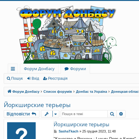
Форум Донбасу
Форуми
ви
Пошук
Вхід
Реєстрація
дк
Форум Донбасу
Список форумів
Донбас та Україна
Донецкая облас
и
Йоркширские терьеры
й
Пошук
Розши
Відповісти
до
Йоркширские терьеры
ст
П
SashaTkach
»
25 грудня 2023, 11:48
уп
о
"Качество и Роскошь: Luxury-Dogs в Киеве"