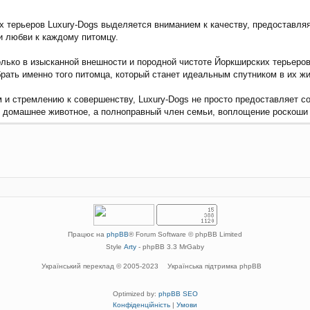
 терьеров Luxury-Dogs выделяется вниманием к качеству, предоставляя
и любви к каждому питомцу.
олько в изысканной внешности и породной чистоте Йоркширских терьеров
ать именно того питомца, который станет идеальным спутником в их жи
и стремлению к совершенству, Luxury-Dogs не просто предоставляет соб
о домашнее животное, а полноправный член семьи, воплощение роскоши 
Працює на
phpBB
® Forum Software © phpBB Limited
Style
Arty
- phpBB 3.3 MrGaby
Український переклад © 2005-2023
Українська підтримка phpBB
Optimized by:
phpBB SEO
Конфіденційність
|
Умови